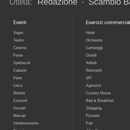
Utilità:
Redazione
-
Scambio B
Eventi
Esercizi commercial
Sagre
Hotel
Teatro
Orchestre
Cinema
Campeggi
Feste
Ostelli
Spettacoli
Airbnb
Cabaret
Ristoranti
Fiere
IAT
Lirica
Agriturist
Mostre
Country House
Concerti
Bed & Breakfast
Incontri
Shopping
Mercati
Pizzerie
Intrattenimento
Pub