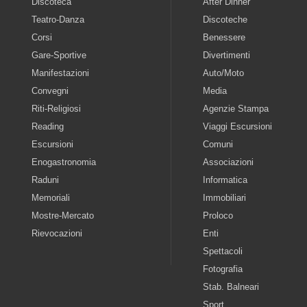
Discoteca
After Dinner
Teatro-Danza
Discoteche
Corsi
Benessere
Gare-Sportive
Divertimenti
Manifestazioni
Auto/Moto
Convegni
Media
Riti-Religiosi
Agenzie Stampa
Reading
Viaggi Escursioni
Escursioni
Comuni
Enogastronomia
Associazioni
Raduni
Informatica
Memoriali
Immobiliari
Mostre-Mercato
Proloco
Rievocazioni
Enti
Spettacoli
Fotografia
Stab. Balneari
Sport