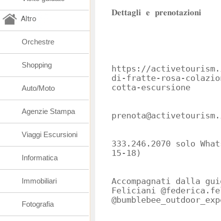
𝐃𝐞𝐭𝐭𝐚𝐠𝐥𝐢 𝐞 𝐩𝐫𝐞𝐧𝐨𝐭𝐚𝐳𝐢𝐨𝐧𝐢
Altro
Orchestre
Shopping
https://activetourism.
di-fratte-rosa-colazio
cotta-escursione
Auto/Moto
Agenzie Stampa
prenota@activetourism.
Viaggi Escursioni
333.246.2070 solo What
15-18)
Informatica
Immobiliari
Accompagnati dalla guida
Feliciani @federica.fe
@bumblebee_outdoor_exp
Fotografia