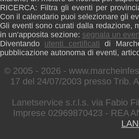
RICERCA: Filtra gli eventi per provinci
Con il calendario puoi selezionare gli ev
Gli eventi sono curati dalla redazione, m
in un'apposita sezione:
segnala un even
Diventando
utenti certificati
di Marche 
pubblicazione autonoma di eventi, artic
© 2005 - 2026 - www.marcheinfest
17 del 24/07/2003 presso Trib. 
Lanetservice s.r.l.s. via Fabio Fi
Imprese 02969870423 - REA A
LAN