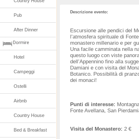
Country House
Descrizione evento:
Pub
After Dinner
Escursione alle pendici del M
l’atmosfera spirituale di Font
Dormire
monastero millenario e per gu
Una facile camminata nella na
questo luogo con viste panor
Hotel
dell’Appennino fino alla sugge
Damiani e con visita del Mona
Campeggi
Botanico. Possibilità di pranz
dei monaci!
Ostelli
Airbnb
Punti di interesse:
Montagna
Fonte Avellana, San Pierdami
Country House
Visita del Monastero:
2 €
Bed & Breakfast