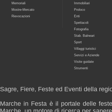
Memoriali
Immobiliari
Mostre-Mercato
Proloco
Rievocazioni
Enti
Spettacoli
Fotografia
Stab. Balneari
Sport
Villaggi turistici
Servizi e Aziende
Visite guidate
Strumenti
Sagre, Fiere, Feste ed Eventi della reg
Marche in Festa è il portale delle fest
Marche, un motore di ricerca per saper