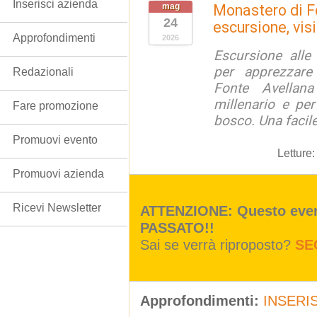
Inserisci azienda
mag
Monastero di F
24
escursione, vis
Approfondimenti
2026
Escursione alle
per apprezzare 
Redazionali
Fonte Avellan
millenario e per
Fare promozione
bosco. Una facil
Promuovi evento
Letture
Promuovi azienda
Ricevi Newsletter
ATTENZIONE: Questo event
PASSATO!!
Sai se verrà riproposto?
SE
Approfondimenti:
INSERIS