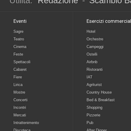
Utilità:
Redazione
-
Scambio B
Eventi
Esercizi commercial
Sagre
Hotel
Teatro
Orchestre
Cinema
Campeggi
Feste
Ostelli
Spettacoli
Airbnb
Cabaret
Ristoranti
Fiere
IAT
Lirica
Agriturist
Mostre
Country House
Concerti
Bed & Breakfast
Incontri
Shopping
Mercati
Pizzerie
Intrattenimento
Pub
Discoteca
After Dinner