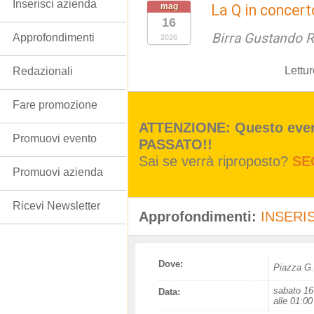
Inserisci azienda
mag
La Q in concert
16
Birra Gustando R
Approfondimenti
2026
Lettu
Redazionali
Fare promozione
ATTENZIONE: Questo event
Promuovi evento
PASSATO!!
Sai se verrà riproposto?
SE
Promuovi azienda
Ricevi Newsletter
Approfondimenti:
INSERIS
Dove:
Piazza G.
sabato 16
Data:
alle 01:00