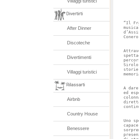
Villaggi turistici
Divertirti
“Il Fr
musica
After Dinner
d’Assi
Conero
Discoteche
Attrav
spetta
Divertimenti
percor
Sirolo
storie
Villaggi turistici
memori
Rilassarti
A dare
ed esp
colonn
Airbnb
dirett
contin
Country House
Uno sp
capace
Benessere
sorpre
presen