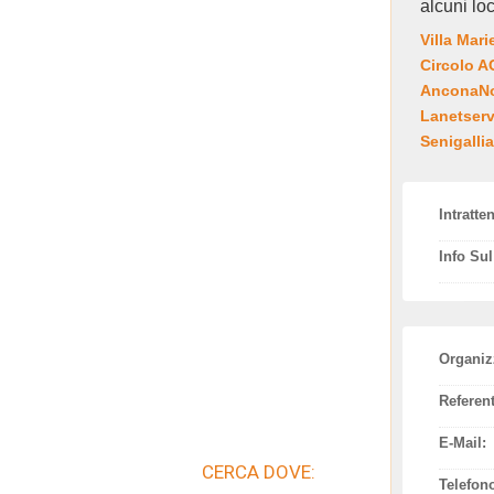
alcuni loc
Villa Mari
Circolo 
AnconaNot
Lanetserv
Senigallia
Intratte
Info Su
Organiz
Referent
E-Mail:
CERCA DOVE:
Telefon