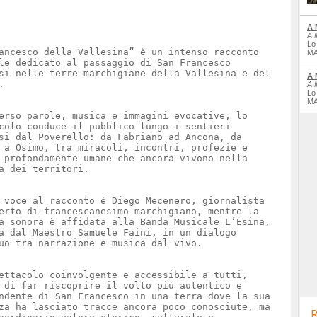
A 
A 
Lo
ancesco della Vallesina” è un intenso racconto
MA
le dedicato al passaggio di San Francesco
si nelle terre marchigiane della Vallesina e del
A 
.
A 
Lo
MA
erso parole, musica e immagini evocative, lo
colo conduce il pubblico lungo i sentieri
si dal Poverello: da Fabriano ad Ancona, da
 a Osimo, tra miracoli, incontri, profezie e
 profondamente umane che ancora vivono nella
a dei territori.
 voce al racconto è Diego Mecenero, giornalista
erto di francescanesimo marchigiano, mentre la
a sonora è affidata alla Banda Musicale L’Esina,
a dal Maestro Samuele Faini, in un dialogo
uo tra narrazione e musica dal vivo.
ettacolo coinvolgente e accessibile a tutti,
 di far riscoprire il volto più autentico e
ndente di San Francesco in una terra dove la sua
za ha lasciato tracce ancora poco conosciute, ma
R