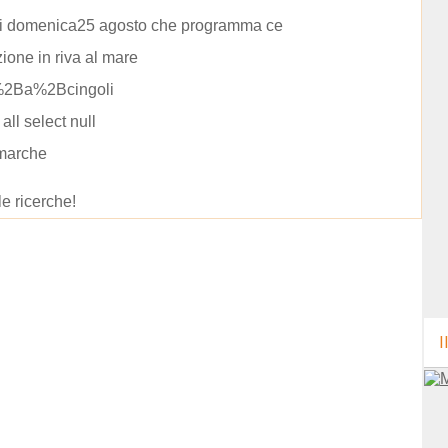
li domenica25 agosto che programma ce
ione in riva al mare
%2Ba%2Bcingoli
 all select null
marche
le ricerche!
I