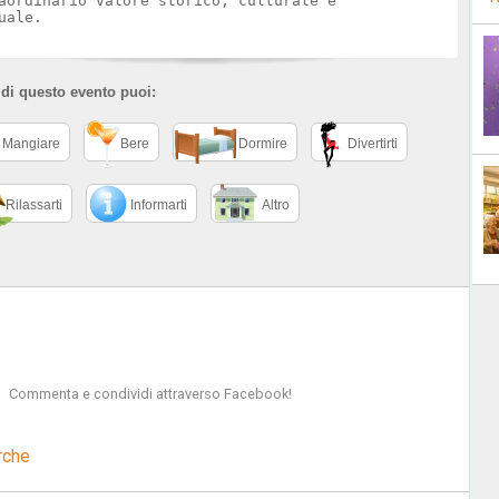
aordinario valore storico, culturale e
uale.
 di questo evento puoi:
Mangiare
Bere
Dormire
Divertirti
Rilassarti
Informarti
Altro
Commenta e condividi attraverso Facebook!
rche