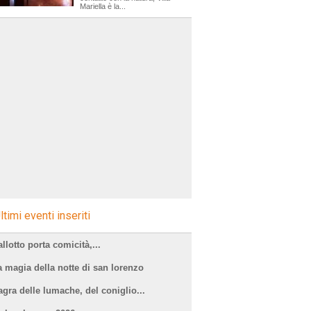
Mariella è la...
ltimi eventi inseriti
llotto porta comicità,...
a magia della notte di san lorenzo
agra delle lumache, del coniglio...