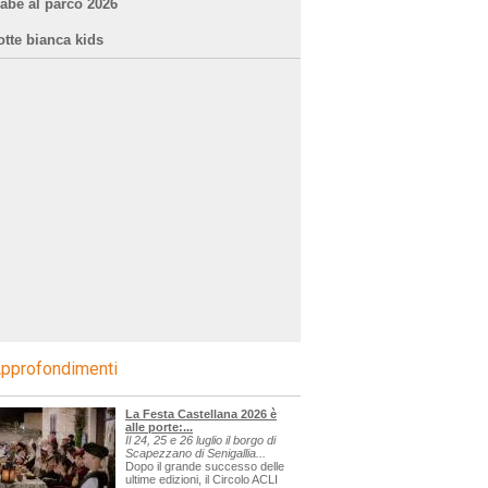
iabe al parco 2026
otte bianca kids
pprofondimenti
La Festa Castellana 2026 è
alle porte:...
Il 24, 25 e 26 luglio il borgo di
Scapezzano di Senigallia...
Dopo il grande successo delle
ultime edizioni, il Circolo ACLI