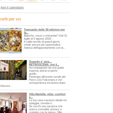
Apri il calendario
celti per voi
Traguardo delle 30 edizioni per
la...
Bianche, rosse o entrambe? Dal 31
luglio al 5 agosto 2026...
Il caldo torrido di questi giorni,
rende ancora più spasmodica
l'attesa dell'appuntamento con la...
Quando e' sera…
RETROSCENA: vivi il...
Accompagnato da una guida
esperta, potrai scoprire
quello...
Partecipa all'evento serale del
Parco Zoo Falconara e vivi
un'esperienza esclusiva dopo
chiusura...
Villa Mariella: relax, comfort
e...
La tua casa vacanze ideale tra
spiaggia, movida e...
Se cerchi una vacanza che
unisca comodità, privacy e
contatto con la natura, Villa