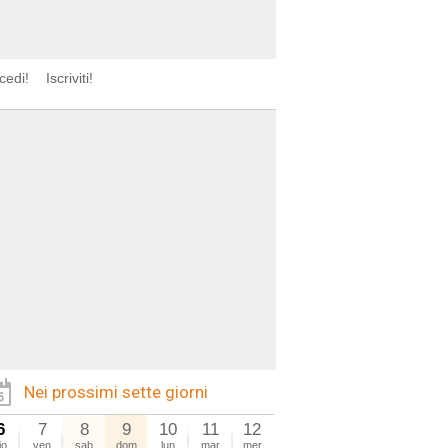
cedi!
Iscriviti!
Nei prossimi sette giorni
6
7
8
9
10
11
12
io
ven
sab
dom
lun
mar
mer