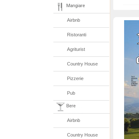
Mangiare
Airbnb
Ristoranti
Agriturist
Country House
Pizzerie
Pub
Bere
Airbnb
Country House