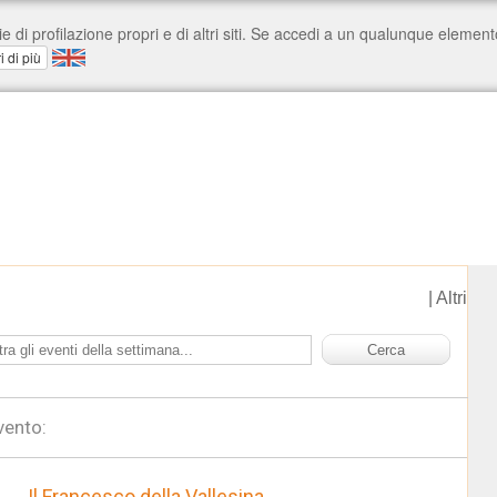
|
Altri
vento:
Il Francesco della Vallesina