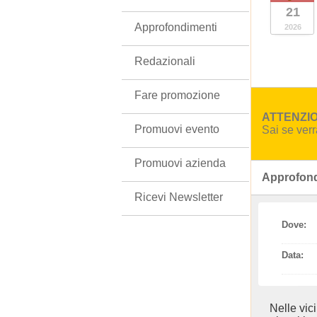
21
Approfondimenti
2026
Redazionali
Fare promozione
ATTENZION
Promuovi evento
Sai se ver
Promuovi azienda
Approfond
Ricevi Newsletter
Dove:
Data:
Nelle vic