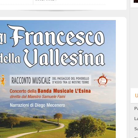
U
Pa
L
S