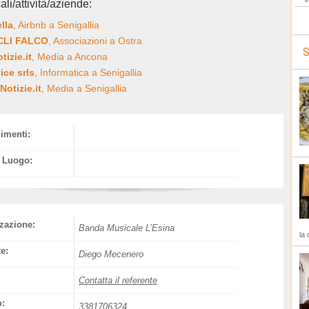
ali/attività/aziende:
ella
, Airbnb a Senigallia
ACLI FALCO
, Associazioni a Ostra
S
izie.it
, Media a Ancona
ice srls
, Informatica a Senigallia
Notizie.it
, Media a Senigallia
nimenti:
l Luogo:
zazione:
Banda Musicale L’Esina
la 
e:
Diego Mecenero
Contatta il referente
o:
3381706324