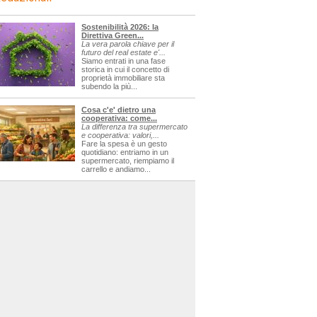
Sostenibilità 2026: la
Direttiva Green...
La vera parola chiave per il
futuro del real estate e'...
Siamo entrati in una fase
storica in cui il concetto di
proprietà immobiliare sta
subendo la più...
Cosa c'e' dietro una
cooperativa: come...
La differenza tra supermercato
e cooperativa: valori,...
Fare la spesa è un gesto
quotidiano: entriamo in un
supermercato, riempiamo il
carrello e andiamo...