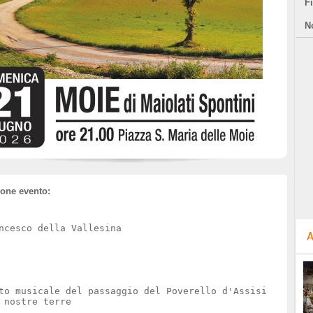
F
N
ione evento:
ncesco della Vallesina
A
to musicale del passaggio del Poverello d'Assisi
 nostre terre