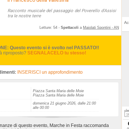
Racconto musicale del passaggio del Poverello d'Assisi
tra le nostre terre
Ac
Letture:
54
-
Spettacoli
a
Maiolati Spontini - AN
E: Questo evento si è svolto nel PASSATO!!
rà riproposto?
SEGNALACELO tu stesso!
imenti:
INSERISCI un approfondimento
Piazza Santa Maria delle Moie
Piazza Santa Maria delle Moie
domenica 21 giugno 2026, dalle 21:00
alle 00:00
inanze di questo evento, Marche in Festa raccomanda
g