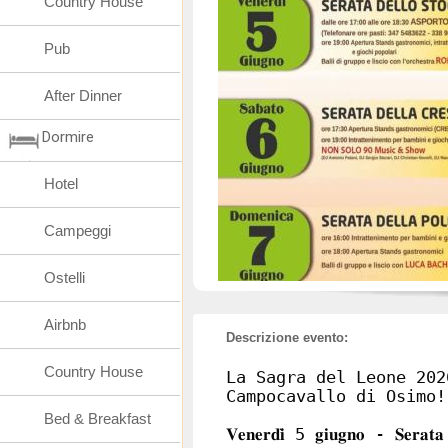
Country House
Pub
After Dinner
Dormire
Hotel
Campeggi
Ostelli
Airbnb
Descrizione evento:
Country House
La Sagra del Leone 202
Campocavallo di Osimo!
Bed & Breakfast
𝐕𝐞𝐧𝐞𝐫𝐝𝐢̀ 5 𝐠𝐢𝐮𝐠𝐧𝐨 - 𝐒𝐞𝐫𝐚𝐭𝐚 𝐝