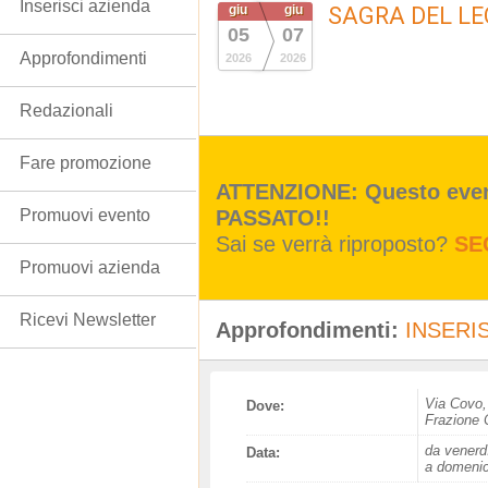
Inserisci azienda
giu
giu
SAGRA DEL L
05
07
Approfondimenti
2026
2026
Redazionali
Fare promozione
ATTENZIONE: Questo event
PASSATO!!
Promuovi evento
Sai se verrà riproposto?
SE
Promuovi azienda
Ricevi Newsletter
Approfondimenti:
INSERIS
Via Covo,
Dove:
Frazione
da venerd
Data:
a domenic