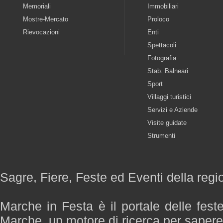
Memoriali
Immobiliari
Mostre-Mercato
Proloco
Rievocazioni
Enti
Spettacoli
Fotografia
Stab. Balneari
Sport
Villaggi turistici
Servizi e Aziende
Visite guidate
Strumenti
Sagre, Fiere, Feste ed Eventi della reg
Marche in Festa è il portale delle fest
Marche, un motore di ricerca per saper