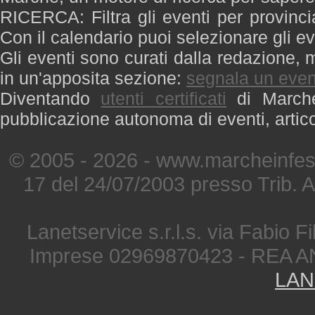
RICERCA: Filtra gli eventi per provinci
Con il calendario puoi selezionare gli ev
Gli eventi sono curati dalla redazione, m
in un'apposita sezione:
segnala un even
Diventando
utenti certificati
di Marche 
pubblicazione autonoma di eventi, artic
© 2005 - 2026 - www.marcheinfest
17 del 24/07/2003 presso Trib. 
Lanetservice s.r.l.s. via Fabio Fi
Imprese 02969870423 - REA A
LAN