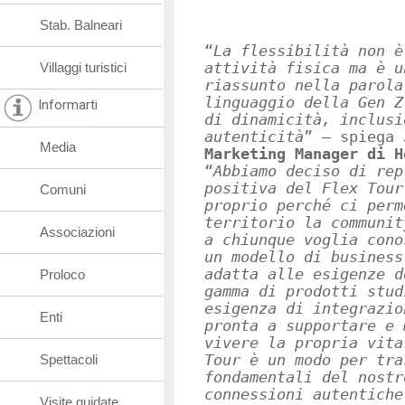
Stab. Balneari
“
La flessibilità non è
Villaggi turistici
attività fisica ma è u
riassunto nella parola
linguaggio della Gen Z
Informarti
di dinamicità, inclusi
autenticità
” – spiega 
Media
Marketing Manager di H
“
Abbiamo deciso di rep
positiva del Flex Tour
Comuni
proprio perché ci perm
territorio la communit
Associazioni
a chiunque voglia cono
un modello di business
adatta alle esigenze d
Proloco
gamma di prodotti stud
esigenza di integrazio
Enti
pronta a supportare e 
vivere la propria vita
Spettacoli
Tour è un modo per tra
fondamentali del nostr
connessioni autentiche
Visite guidate