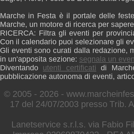
Marche in Festa è il portale delle fest
Marche, un motore di ricerca per saper
RICERCA: Filtra gli eventi per provinci
Con il calendario puoi selezionare gli ev
Gli eventi sono curati dalla redazione, m
in un'apposita sezione:
segnala un even
Diventando
utenti certificati
di Marche 
pubblicazione autonoma di eventi, artic
© 2005 - 2026 - www.marcheinfest
17 del 24/07/2003 presso Trib. 
Lanetservice s.r.l.s. via Fabio Fi