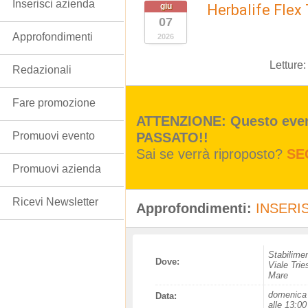
Inserisci azienda
giu
Herbalife Flex 
07
Approfondimenti
2026
Letture
Redazionali
Fare promozione
ATTENZIONE: Questo event
PASSATO!!
Promuovi evento
Sai se verrà riproposto?
SE
Promuovi azienda
Ricevi Newsletter
Approfondimenti:
INSERIS
Stabilim
Dove:
Viale Trie
Mare
domenica 
Data:
alle 13:00