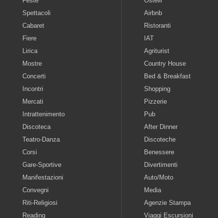
Feste
Ostelli
Spettacoli
Airbnb
Cabaret
Ristoranti
Fiere
IAT
Lirica
Agriturist
Mostre
Country House
Concerti
Bed & Breakfast
Incontri
Shopping
Mercati
Pizzerie
Intrattenimento
Pub
Discoteca
After Dinner
Teatro-Danza
Discoteche
Corsi
Benessere
Gare-Sportive
Divertimenti
Manifestazioni
Auto/Moto
Convegni
Media
Riti-Religiosi
Agenzie Stampa
Reading
Viaggi Escursioni