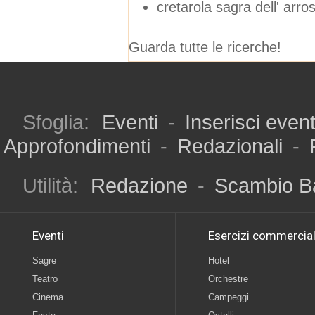
cretarola sagra dell' arros
Guarda tutte le ricerche!
Sfoglia:
Eventi
-
Inserisci even
Approfondimenti
-
Redazionali
-
Utilità:
Redazione
-
Scambio B
Eventi
Esercizi commercial
Sagre
Hotel
Teatro
Orchestre
Cinema
Campeggi