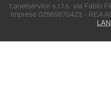
Lanetservice s.r.l.s. via Fabio Fi
Imprese 02969870423 - REA A
LAN