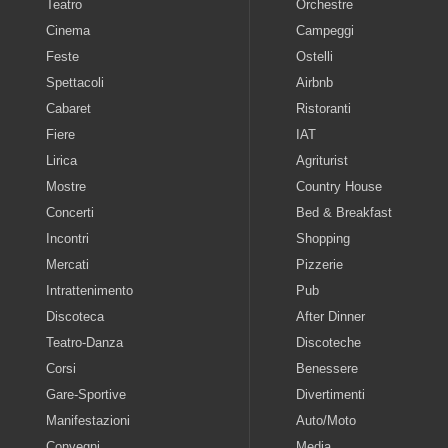
Teatro
Orchestre
Cinema
Campeggi
Feste
Ostelli
Spettacoli
Airbnb
Cabaret
Ristoranti
Fiere
IAT
Lirica
Agriturist
Mostre
Country House
Concerti
Bed & Breakfast
Incontri
Shopping
Mercati
Pizzerie
Intrattenimento
Pub
Discoteca
After Dinner
Teatro-Danza
Discoteche
Corsi
Benessere
Gare-Sportive
Divertimenti
Manifestazioni
Auto/Moto
Convegni
Media