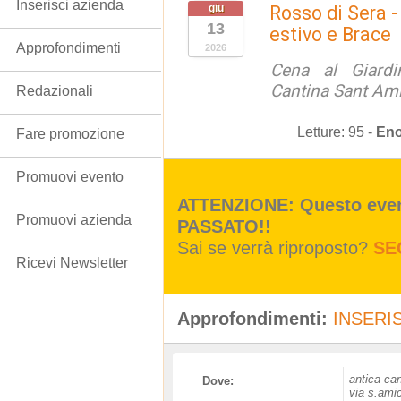
Inserisci azienda
giu
Rosso di Sera -
13
estivo e Brace
Approfondimenti
2026
Cena al Giardi
Cantina Sant Am
Redazionali
Letture:
95
-
Eno
Fare promozione
Promuovi evento
ATTENZIONE: Questo event
Promuovi azienda
PASSATO!!
Sai se verrà riproposto?
SE
Ricevi Newsletter
Approfondimenti:
INSERIS
antica ca
Dove:
via s.ami