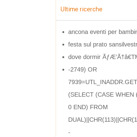
Ultime ricerche
ancona eventi per bambini
festa sul prato sansilvest
dove dormir ÃƒÆ’Ã†â€TM
-2749) OR
7939=UTL_INADDR.GET_
(SELECT (CASE WHEN (
0 END) FROM
DUAL)||CHR(113)||CHR(1
-