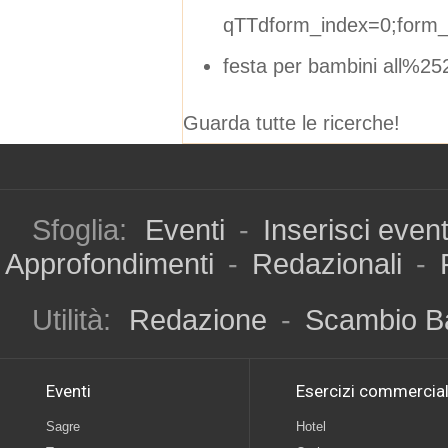
qTTdform_index=0;form_
festa per bambini all%25
Guarda tutte le ricerche!
Sfoglia:
Eventi
-
Inserisci even
Approfondimenti
-
Redazionali
-
Utilità:
Redazione
-
Scambio B
Eventi
Esercizi commercial
Sagre
Hotel