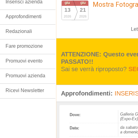
Inserisci azienda
giu
giu
Mostra Fotogra
13
21
Approfondimenti
2026
2026
Let
Redazionali
Fare promozione
ATTENZIONE: Questo event
PASSATO!!
Promuovi evento
Sai se verrà riproposto?
SE
Promuovi azienda
Ricevi Newsletter
Approfondimenti:
INSERIS
Galleria 
Dove:
(Expo-Ex)
da sabato
Data:
a domenic