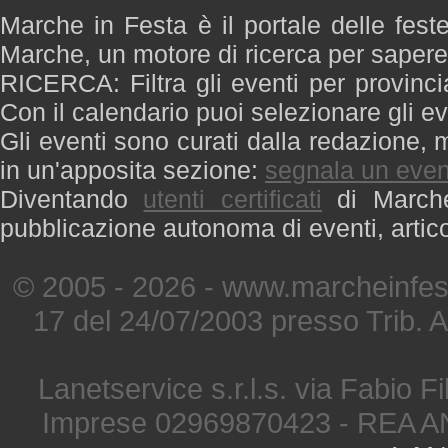
Marche in Festa è il portale delle fest
Marche, un motore di ricerca per saper
RICERCA: Filtra gli eventi per provinci
Con il calendario puoi selezionare gli ev
Gli eventi sono curati dalla redazione, m
in un'apposita sezione:
segnala un even
Diventando
utenti certificati
di Marche 
pubblicazione autonoma di eventi, artic
© 2005 - 2026 - www.marcheinfest
17 del 24/07/2003 presso Trib. 
Lanetservice s.r.l.s. via Fabio Fi
Imprese 02969870423 - REA A