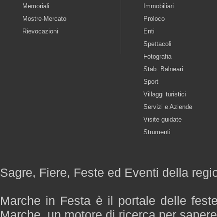
Memoriali
Immobiliari
Mostre-Mercato
Proloco
Rievocazioni
Enti
Spettacoli
Fotografia
Stab. Balneari
Sport
Villaggi turistici
Servizi e Aziende
Visite guidate
Strumenti
Sagre, Fiere, Feste ed Eventi della reg
Marche in Festa è il portale delle fest
Marche, un motore di ricerca per saper