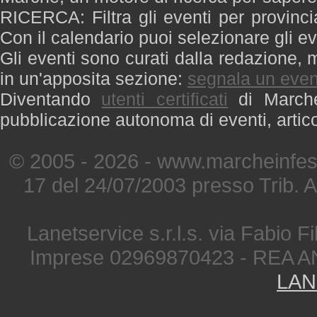
RICERCA: Filtra gli eventi per provinci
Con il calendario puoi selezionare gli ev
Gli eventi sono curati dalla redazione, m
in un'apposita sezione:
segnala un even
Diventando
utenti certificati
di Marche 
pubblicazione autonoma di eventi, artic
© 2005 - 2026 - www.marcheinfest
17 del 24/07/2003 presso Trib. 
Lanetservice s.r.l.s. via Fabio Fi
Imprese 02969870423 - REA A
LAN