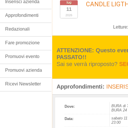
Inserisci azienda
lug
CANDLE LIGT
11
Approfondimenti
2026
Letture
Redazionali
Fare promozione
ATTENZIONE: Questo event
PASSATO!!
Promuovi evento
Sai se verrà riproposto?
SE
Promuovi azienda
Ricevi Newsletter
Approfondimenti:
INSERIS
BURA di
Dove:
BURA 24
sabato 11 
Data:
23:00