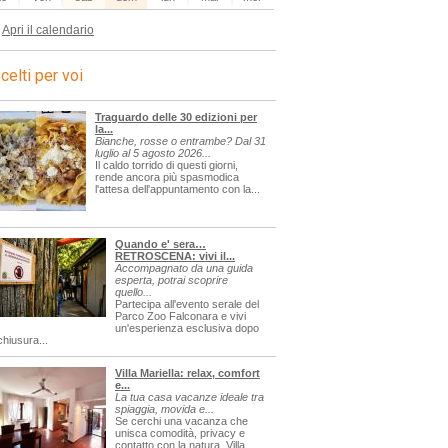
Apri il calendario
celti per voi
Traguardo delle 30 edizioni per
la...
Bianche, rosse o entrambe? Dal 31
luglio al 5 agosto 2026...
Il caldo torrido di questi giorni,
rende ancora più spasmodica
l'attesa dell'appuntamento con la...
Quando e' sera…
RETROSCENA: vivi il...
Accompagnato da una guida
esperta, potrai scoprire
quello...
Partecipa all'evento serale del
Parco Zoo Falconara e vivi
un'esperienza esclusiva dopo
chiusura...
Villa Mariella: relax, comfort
e...
La tua casa vacanze ideale tra
spiaggia, movida e...
Se cerchi una vacanza che
unisca comodità, privacy e
contatto con la natura, Villa