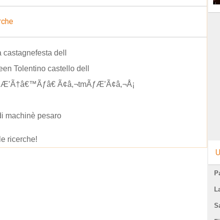
rche
a castagnefesta dell
en Tolentino castello dell
ÃƒÆ’Ã†â€™Ãƒâ€ Ã¢â‚¬tmÃƒÆ’Ã¢â‚¬Å¡
di machinè pesaro
le ricerche!
U
Pa
L
S