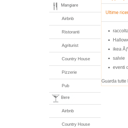
Mangiare
Ultime rice
Airbnb
raccolt
Ristoranti
Hallowe
Agriturist
ikea 
salvie
Country House
eventi 
Pizzerie
Guarda tutte 
Pub
Bere
Airbnb
Country House