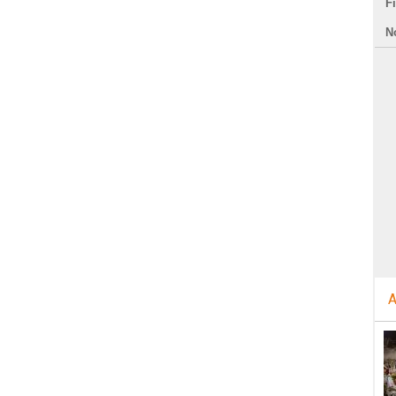
F
N
A