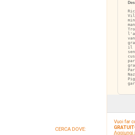
Des
Ric
Vil
min
man
Tro
l'a
van
gra
il 
sen
cus
par
gra
Pa
Na
Pig
gar
Vuoi far c
GRATUIT
CERCA DOVE:
Aggiungi 