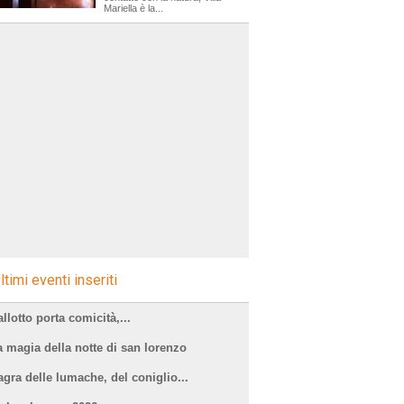
Mariella è la...
ltimi eventi inseriti
llotto porta comicità,...
a magia della notte di san lorenzo
agra delle lumache, del coniglio...