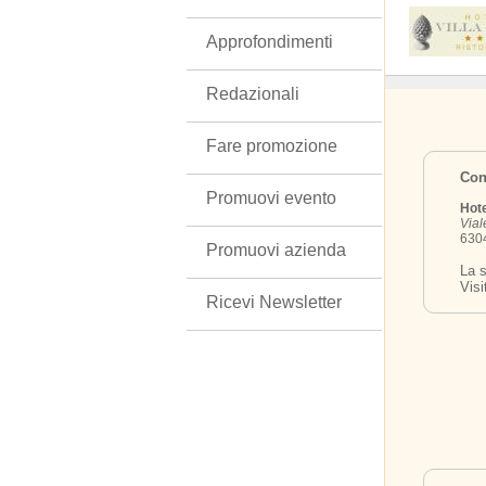
Approfondimenti
Redazionali
Fare promozione
Cont
Promuovi evento
Hote
Vial
6304
Promuovi azienda
La s
Visi
Ricevi Newsletter