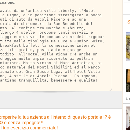
crizione:
avato da un'antica villa liberty, l'Hotel 
la Pigna, è in posizione strategica: a pochi 
uti di auto da Ascoli Piceno e ad una 
S
ciata di chilometri da San Benedetto del 
nto. Al confine tra Marche e Abruzzo, 
lbergo 4 stelle  propone tanti servizi e 
taggi esclusivi: le consumazioni del frigobar 
tuite nelle tipologie De Luxe e Junior Suite, 
breakfast buffet, la connessione internet 
za fili gratis, posto auto e garage 
todito. All'Hotel Villa Pigna c'è anche un 
cheggio molto ampio riservato ai pullman 
nturismo. Molto vicino al Mare Adriatico, al 
rco naturale dei Monti Sibillini ed al Parco 
zionale del Gran Sasso-Laga, all'hotel Villa 
na, 4 stelle di Ascoli Piceno - Folignano, 
antiamo tranquillità, benessere e qualità!
la 
omparire la tua azienda all'interno di questo portale !? è
O
e senza impegno!!!
il tuo esercizio commerciale!