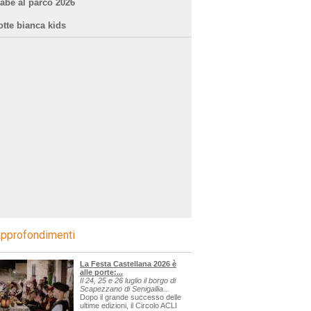
iabe al parco 2026
otte bianca kids
pprofondimenti
La Festa Castellana 2026 è
alle porte:...
Il 24, 25 e 26 luglio il borgo di
Scapezzano di Senigallia...
Dopo il grande successo delle
ultime edizioni, il Circolo ACLI