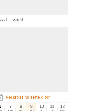
cedi!
Iscriviti!
Nei prossimi sette giorni
6
7
8
9
10
11
12
io
ven
sab
dom
lun
mar
mer