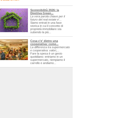
Sostenibilità 2026: la
Direttiva Green...
La vera parola chiave per il
futuro del real estate e'...
Siamo entrati in una fase
storica in cui il concetto di
proprietà immobiliare sta
subendo la più...
Cosa c'e' dietro una
cooperativa: come...
La differenza tra supermercato
e cooperativa: valori,...
Fare la spesa è un gesto
quotidiano: entriamo in un
supermercato, riempiamo il
carrello e andiamo...