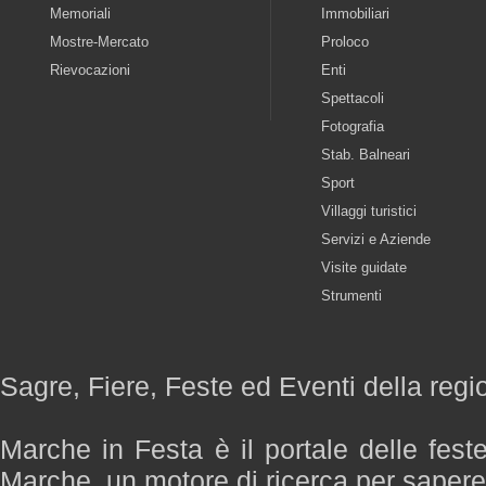
Memoriali
Immobiliari
Mostre-Mercato
Proloco
Rievocazioni
Enti
Spettacoli
Fotografia
Stab. Balneari
Sport
Villaggi turistici
Servizi e Aziende
Visite guidate
Strumenti
Sagre, Fiere, Feste ed Eventi della reg
Marche in Festa è il portale delle fest
Marche, un motore di ricerca per saper