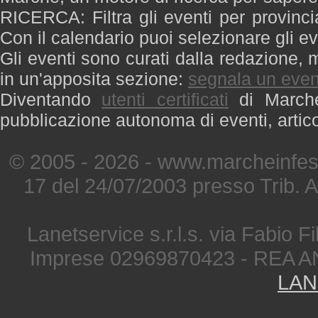
RICERCA: Filtra gli eventi per provinci
Con il calendario puoi selezionare gli ev
Gli eventi sono curati dalla redazione, m
in un'apposita sezione:
segnala un even
Diventando
utenti certificati
di Marche 
pubblicazione autonoma di eventi, artic
© 2005 - 2026 - www.marcheinfest
17 del 24/07/2003 presso Trib. 
Lanetservice s.r.l.s. via Fabio Fi
Imprese 02969870423 - REA A
LAN