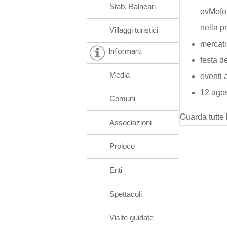
Stab. Balneari
ovMofo
nella p
Villaggi turistici
mercati
Informarti
festa d
Media
eventi 
12 ago
Comuni
Guarda tutte 
Associazioni
Proloco
Enti
Spettacoli
Visite guidate