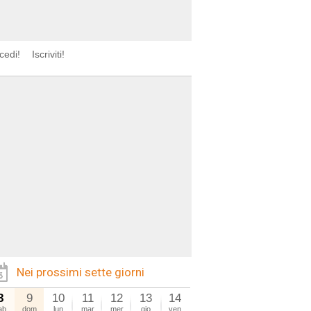
cedi!
Iscriviti!
Nei prossimi sette giorni
8
9
10
11
12
13
14
ab
dom
lun
mar
mer
gio
ven