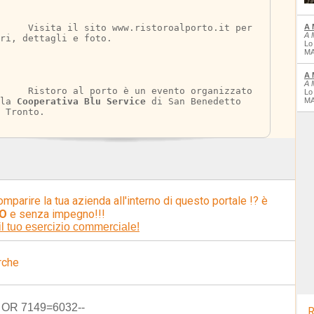
 www.ristoroalporto.it per 
A 
A 
ri, dettagli e foto.
Lo
MA
A 
A 
to è un evento organizzato 
Lo
la 
Cooperativa Blu Service
 di San Benedetto 
MA
 Tronto.
omparire la tua azienda all'interno di questo portale !? è
O
e senza impegno!!!
il tuo esercizio commerciale!
rche
) OR 7149=6032--
R