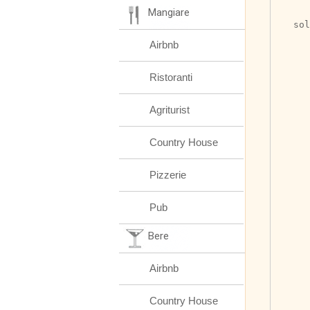
Mangiare
	Il menu comple
sol
Airbnb
Ristoranti
Agriturist
Country House
Pizzerie
Pub
Bere
Airbnb
Country House