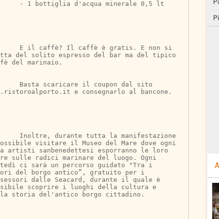
Pa
	- 1 bottiglia d'acqua minerale 0,5 lt
P
 caffè è gratis. E non si 
tta del solito espresso del bar ma del tipico 
fè del marinaio.
are il coupon dal sito 
w.ristoroalporto.it e consegnarlo al bancone.
te tutta la manifestazione 
ossibile visitare il Museo del Mare dove ogni 
ra artisti sanbenedettesi esporranno le loro 
re sulle radici marinare del luogo. Ogni 
A
tedì ci sarà un percorso guidato "Tra i 
ori del borgo antico”, gratuito per i 
sessori dalle Seacard, durante il quale è 
sibile scoprire i luoghi della cultura e 
la storia del'antico borgo cittadino.