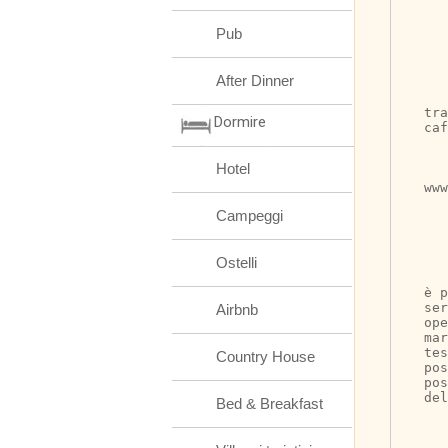
Pub
After Dinner
	E il caffè? Il
tra
Dormire
caf
Hotel
	Basta scaric
ww
Campeggi
Ostelli
	Inoltre, duran
è p
se
Airbnb
ope
mar
tes
Country House
pos
pos
del
Bed & Breakfast