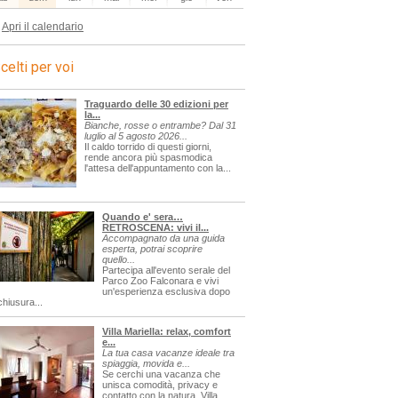
Apri il calendario
celti per voi
Traguardo delle 30 edizioni per
la...
Bianche, rosse o entrambe? Dal 31
luglio al 5 agosto 2026...
Il caldo torrido di questi giorni,
rende ancora più spasmodica
l'attesa dell'appuntamento con la...
Quando e' sera…
RETROSCENA: vivi il...
Accompagnato da una guida
esperta, potrai scoprire
quello...
Partecipa all'evento serale del
Parco Zoo Falconara e vivi
un'esperienza esclusiva dopo
chiusura...
Villa Mariella: relax, comfort
e...
La tua casa vacanze ideale tra
spiaggia, movida e...
Se cerchi una vacanza che
unisca comodità, privacy e
contatto con la natura, Villa