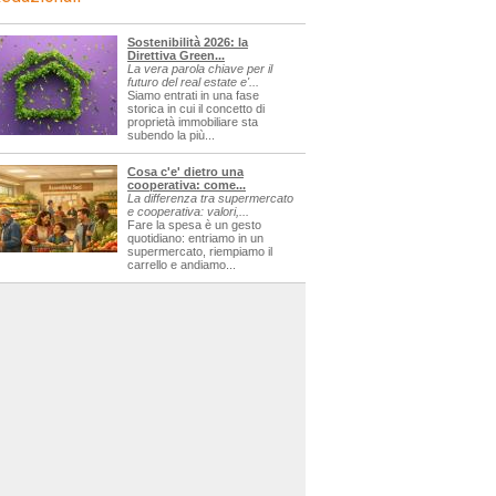
sagre
Sostenibilità 2026: la
Direttiva Green...
La vera parola chiave per il
futuro del real estate e'...
Siamo entrati in una fase
storica in cui il concetto di
proprietà immobiliare sta
subendo la più...
Cosa c'e' dietro una
cooperativa: come...
La differenza tra supermercato
e cooperativa: valori,...
Fare la spesa è un gesto
quotidiano: entriamo in un
supermercato, riempiamo il
carrello e andiamo...