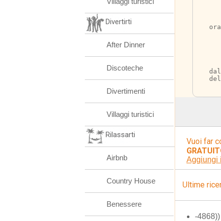
Villaggi turistici
	Visita il sito
Divertirti
ora
After Dinner
	Ristoro al por
Discoteche
dal
del
Divertimenti
Villaggi turistici
Rilassarti
Vuoi far c
GRATUIT
Airbnb
Aggiungi 
Country House
Ultime rice
Benessere
-4868)