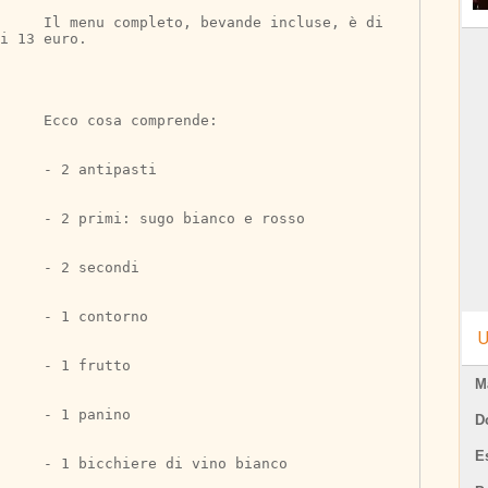
to, bevande incluse, è di 
i 13 euro.
	Ecco cosa comprende:
	- 2 antipasti
	- 2 primi: sugo bianco e rosso
	- 2 secondi
	- 1 contorno
U
	- 1 frutto
M
	- 1 panino
D
E
	- 1 bicchiere di vino bianco