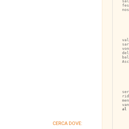
sal
fes
nos
	Ristoro al 
val
sar
vo
del
bal
Asc
	Per l’occasion
ser
ri
men
van
al 
CERCA DOVE: