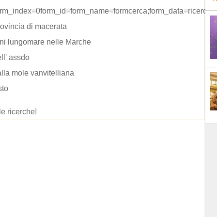
rm_index=0form_id=form_name=formcerca;form_data=ricerca=
rovincia di macerata
ni lungomare nelle Marche
ell' assdo
alla mole vanvitelliana
sto
le ricerche!