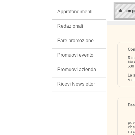
Approfondimenti
Redazionali
Fare promozione
Cont
Promuovi evento
Rist
Via 
6307
Promuovi azienda
La s
Visi
Ricevi Newsletter
Des
	W il pesce a
pov
ch
ric