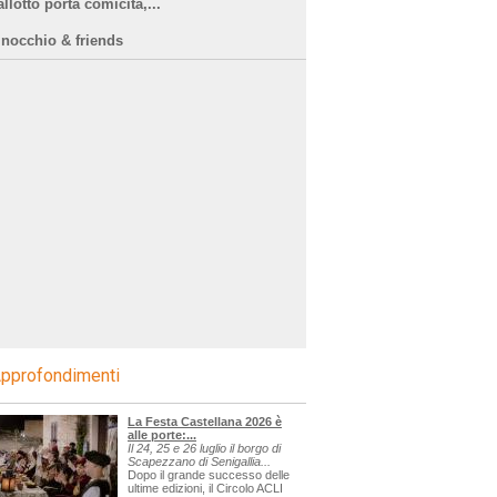
llotto porta comicità,...
inocchio & friends
pprofondimenti
La Festa Castellana 2026 è
alle porte:...
Il 24, 25 e 26 luglio il borgo di
Scapezzano di Senigallia...
Dopo il grande successo delle
ultime edizioni, il Circolo ACLI