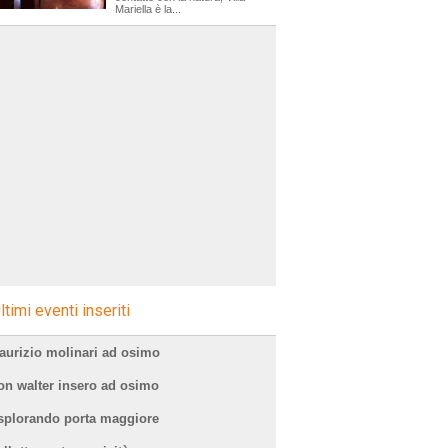
Mariella è la...
ltimi eventi inseriti
aurizio molinari ad osimo
on walter insero ad osimo
splorando porta maggiore