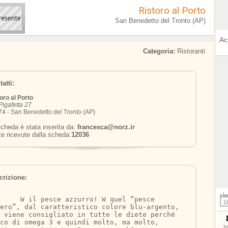
Ristoro al Porto
San Benedetto del Tronto (AP)
Ac
Categoria:
Ristoranti
atti:
oro al Porto
Pigafetta 27
4 - San Benedetto del Tronto (AP)
cheda è stata inserita da:
francesca@norz.ir
te ricevute dalla scheda:
12036
crizione:
zzurro! W quel “pesce 
ero”, dal caratteristico colore blu-argento, 
e viene consigliato in tutte le diete perché 
co di omega 3 e quindi molto, ma molto, 
s