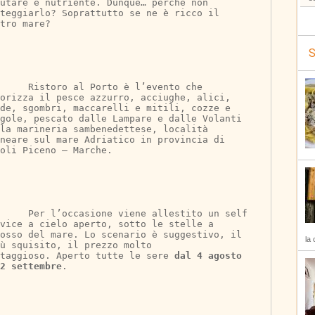
utare e nutriente. Dunque… perché non 
teggiarlo? Soprattutto se ne è ricco il 
tro mare?
S
Porto è l’evento che 
orizza il pesce azzurro, acciughe, alici, 
de, sgombri, maccarelli e mitili, cozze e 
ngole, pescato dalle Lampare e dalle Volanti 
la marineria sambenedettese, località 
neare sul mare Adriatico in provincia di 
oli Piceno – Marche.
e viene allestito un self 
vice a cielo aperto, sotto le stelle a 
dosso del mare. Lo scenario è suggestivo, il 
la 
ù squisito, il prezzo molto 
taggioso. Aperto tutte le sere 
dal 4 agosto 
2 settembre
.