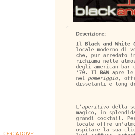
Descrizione:
Il 
Black and White 
locale moderno di v
che, pur arredato i
richiama nelle atmo
degli american bar 
'70. Il 
B&W
 apre le
nel 
pomeriggio
, off
dissetanti e long d
L’
aperitivo
 della s
magico, in splendid
grandi cocktail. Pe
locale offre un'atm
ospitare la sua cli
CERCA DOVE: