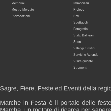
Memoriali
Immobiliari
Mostre-Mercato
Proloco
Rievocazioni
Enti
Spettacoli
Fotografia
Stab. Balneari
Sport
Villaggi turistici
Servizi e Aziende
Visite guidate
Strumenti
Sagre, Fiere, Feste ed Eventi della reg
Marche in Festa è il portale delle fest
Marche, un motore di ricerca per saper