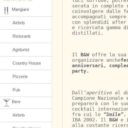
luci soffuse, potre
serata in completo 
Mangiare
coinvolgere dalle f
accompagnati sempre
con splendidi after
Airbnb
e ricercata gamma d
distillati.
Ristoranti
Agriturist
Il 
B&W
 offre la sua
organizzare anche
fe
Country House
anniversari, comple
party.
Pizzerie
Pub
Dall’
aperitivo
 al 
d
Campione Nazionale 
Bere
preparerà con le su
cocktail internazio
fra cui lo 
“Smile”
,
Airbnb
IBA 2002. Il 
B&W
 e 
alla costante ricer