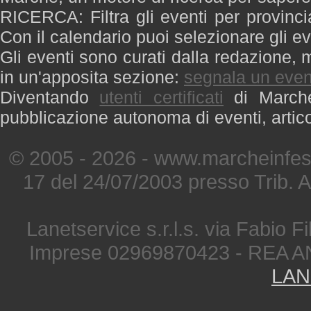
RICERCA: Filtra gli eventi per provinci
Con il calendario puoi selezionare gli ev
Gli eventi sono curati dalla redazione, m
in un'apposita sezione:
segnala un even
Diventando
utenti certificati
di Marche 
pubblicazione autonoma di eventi, artic
© 2005 - 2026 - www.marcheinfest
17 del 24/07/2003 presso Trib. 
Lanetservice s.r.l.s. via Fabio Fi
Imprese 02969870423 - REA A
LAN