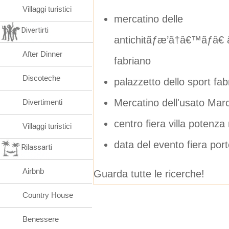
Villaggi turistici
mercatino delle
Divertirti
antichitãƒæ’ã†â€™ãƒâ€
After Dinner
fabriano
Discoteche
palazzetto dello sport fab
Mercatino dell'usato Ma
Divertimenti
centro fiera villa poten
Villaggi turistici
data del evento fiera por
Rilassarti
Airbnb
Guarda tutte le ricerche!
Country House
Benessere