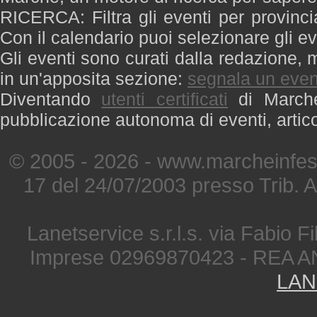
RICERCA: Filtra gli eventi per provinci
Con il calendario puoi selezionare gli ev
Gli eventi sono curati dalla redazione, m
in un'apposita sezione:
segnala un even
Diventando
utenti certificati
di Marche 
pubblicazione autonoma di eventi, artic
© 2005 - 2026 - www.marcheinfest
17 del 24/07/2003 presso Trib. 
Lanetservice s.r.l.s. via Fabio Fi
Imprese 02969870423 - REA A
LAN