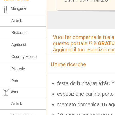
Cell: 329 4198052
Mangiare
Airbnb
Ristoranti
Vuoi far comparire la tua a
questo portale !? è
GRATU
Agriturist
Aggiungi il tuo esercizio c
Country House
Ultime ricerche
Pizzerie
Pub
festa dell'unitãƒæ’ã†â€™ 
Bere
esposizione canina porto
Airbnb
Mercato domenica 16 ag
10 agosto san mlorenzo