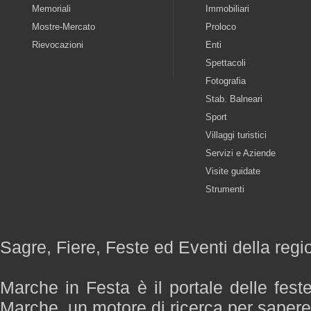
Memoriali
Immobiliari
Mostre-Mercato
Proloco
Rievocazioni
Enti
Spettacoli
Fotografia
Stab. Balneari
Sport
Villaggi turistici
Servizi e Aziende
Visite guidate
Strumenti
Sagre, Fiere, Feste ed Eventi della reg
Marche in Festa è il portale delle fest
Marche, un motore di ricerca per saper