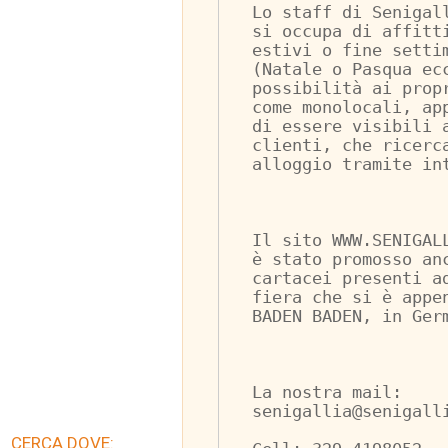
Lo staff di Senigal
si occupa di affitt
estivi o fine setti
(Natale o Pasqua ec
possibilità ai prop
come monolocali, ap
di essere visibili 
clienti, che ricerc
alloggio tramite in
Il sito WWW.SENIGAL
è stato promosso an
cartacei presenti a
fiera che si è appe
BADEN BADEN, in Ger
La nostra mail: 
senigallia@senigall
CERCA DOVE: