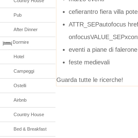
Country House
cefierantro fiera villa po
Pub
ATTR_SEPautofocus hre
After Dinner
onfocusVALUE_SEPxconf
Dormire
eventi a piane di falerone
Hotel
feste medievali
Campeggi
Guarda tutte le ricerche!
Ostelli
Airbnb
Country House
Bed & Breakfast