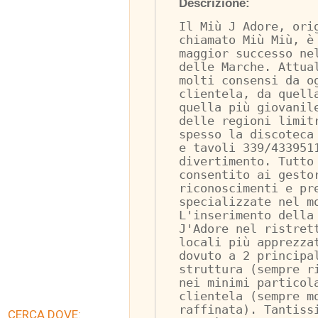
Descrizione:
Il Miù J Adore, ori
chiamato Miù Miù, è
maggior successo ne
delle Marche. Attua
molti consensi da o
clientela, da quell
quella più giovanil
delle regioni limit
spesso la discoteca
e tavoli 339/433951
divertimento. Tutto
consentito ai gesto
riconoscimenti e pr
specializzate nel m
L'inserimento della
J'Adore nel ristret
locali più apprezza
dovuto a 2 principa
struttura (sempre r
nei minimi particol
clientela (sempre m
raffinata). Tantiss
CERCA DOVE: