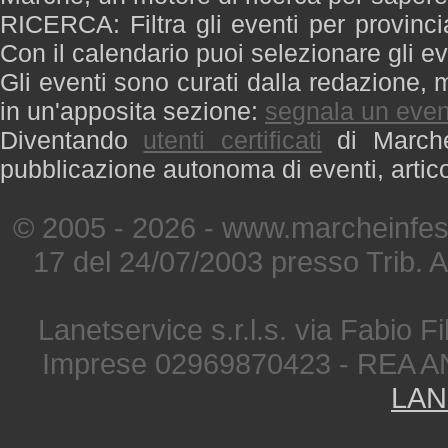
RICERCA: Filtra gli eventi per provinci
Con il calendario puoi selezionare gli ev
Gli eventi sono curati dalla redazione, m
in un'apposita sezione:
segnala un even
Diventando
utenti certificati
di Marche 
pubblicazione autonoma di eventi, artic
© 2005 - 2026 - www.marcheinfest
17 del 24/07/2003 presso Trib. 
Lanetservice s.r.l.s. via Fabio Fi
Imprese 02969870423 - REA A
LAN