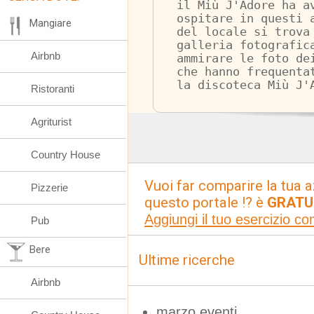
il Miù J'Adore ha a
ospitare in questi 
Mangiare
del locale si trova
galleria fotografic
Airbnb
ammirare le foto de
che hanno frequenta
la discoteca Miù J'
Ristoranti
Agriturist
Country House
Vuoi far comparire la tua a
Pizzerie
questo portale !? è
GRATU
Aggiungi il tuo esercizio c
Pub
Bere
Ultime ricerche
Airbnb
marzo eventi