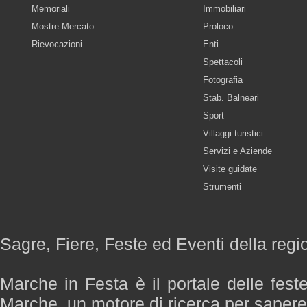
Memoriali
Immobiliari
Mostre-Mercato
Proloco
Rievocazioni
Enti
Spettacoli
Fotografia
Stab. Balneari
Sport
Villaggi turistici
Servizi e Aziende
Visite guidate
Strumenti
Sagre, Fiere, Feste ed Eventi della reg
Marche in Festa è il portale delle fest
Marche, un motore di ricerca per saper