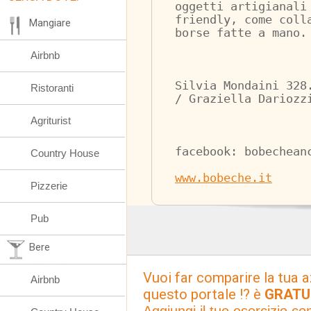
oggetti artigianali
friendly, come coll
Mangiare
borse fatte a mano.
Airbnb
Silvia Mondaini 328
Ristoranti
/ Graziella Dariozz
Agriturist
facebook: bobechean
Country House
www.bobeche.it
Pizzerie
Pub
Bere
Vuoi far comparire la tua a
Airbnb
questo portale !? è
GRATU
Aggiungi il tuo esercizio c