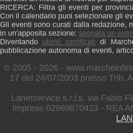
RICERCA: Filtra gli eventi per provinci
Con il calendario puoi selezionare gli ev
Gli eventi sono curati dalla redazione, m
in un'apposita sezione:
segnala un even
Diventando
utenti certificati
di Marche 
pubblicazione autonoma di eventi, artic
© 2005 - 2026 - www.marcheinfest
17 del 24/07/2003 presso Trib. 
Lanetservice s.r.l.s. via Fabio Fi
Imprese 02969870423 - REA A
LAN