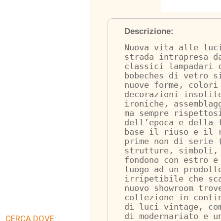
Descrizione:
Nuova vita alle luc
strada intrapresa d
classici lampadari 
bobeches di vetro s
nuove forme, colori
decorazioni insolit
ironiche, assemblag
ma sempre rispettos
dell’epoca e della 
base il riuso e il 
prime non di serie 
strutture, simboli,
fondono con estro e
luogo ad un prodott
irripetibile che sc
nuovo showroom trov
collezione in conti
di luci vintage, co
di modernariato e u
CERCA DOVE: