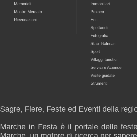
Memoriali
Immobiliari
Mostre-Mercato
Proloco
Rievocazioni
Enti
Spettacoli
Fotografia
Stab. Balneari
Sport
Villaggi turistici
Servizi e Aziende
Visite guidate
Strumenti
Sagre, Fiere, Feste ed Eventi della reg
Marche in Festa è il portale delle fest
Marche, un motore di ricerca per saper