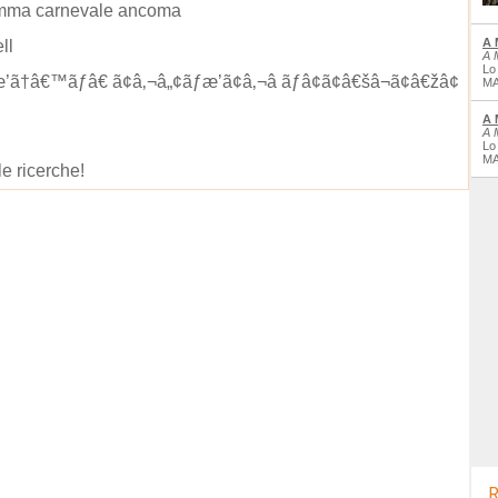
mma carnevale ancoma
A 
ll
A 
Lo
æ’ã†â€™ãƒâ€ ã¢â‚¬â„¢ãƒæ’ã¢â‚¬â ãƒâ¢ã¢â€šâ¬ã¢â€žâ¢
MA
A 
A 
Lo
MA
le ricerche!
R