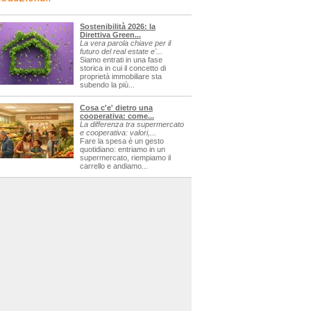
Sostenibilità 2026: la
Direttiva Green...
La vera parola chiave per il
futuro del real estate e'...
Siamo entrati in una fase
storica in cui il concetto di
proprietà immobiliare sta
subendo la più...
Cosa c'e' dietro una
cooperativa: come...
La differenza tra supermercato
e cooperativa: valori,...
Fare la spesa è un gesto
quotidiano: entriamo in un
supermercato, riempiamo il
carrello e andiamo...