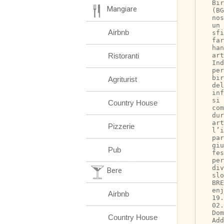
Bir
Mangiare
(BG
nos
un 
Airbnb
sf
fa
han
Ristoranti
art
Ind
per
bir
Agriturist
de
inf
si 
Country House
com
dur
art
Pizzerie
l’i
par
giu
Pub
fes
per
div
Bere
slo
BRE
enj
Airbnb
19.
02.
Dom
Country House
Add