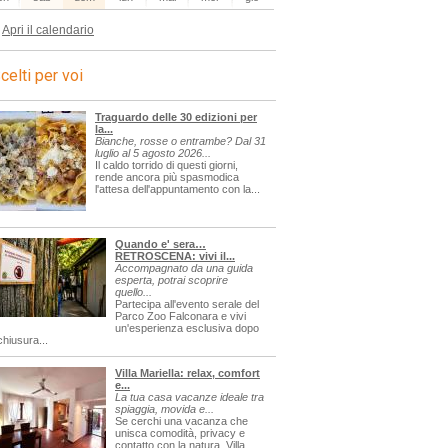
Apri il calendario
celti per voi
Traguardo delle 30 edizioni per
la...
Bianche, rosse o entrambe? Dal 31
luglio al 5 agosto 2026...
Il caldo torrido di questi giorni,
rende ancora più spasmodica
l'attesa dell'appuntamento con la...
Quando e' sera…
RETROSCENA: vivi il...
Accompagnato da una guida
esperta, potrai scoprire
quello...
Partecipa all'evento serale del
Parco Zoo Falconara e vivi
un'esperienza esclusiva dopo
chiusura...
Villa Mariella: relax, comfort
e...
La tua casa vacanze ideale tra
spiaggia, movida e...
Se cerchi una vacanza che
unisca comodità, privacy e
contatto con la natura, Villa