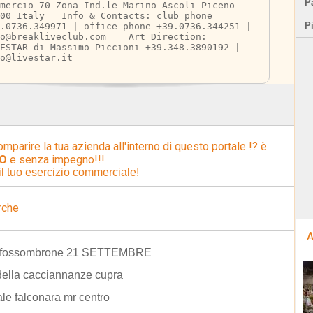
Pa
mercio 70 Zona Ind.le Marino Ascoli Piceno 
00 Italy   Info & Contacts: club phone 
P
.0736.349971 | office phone +39.0736.344251 | 
o@breakliveclub.com    Art Direction: 
VESTAR di Massimo Piccioni +39.348.3890192 | 
o@livestar.it
omparire la tua azienda all'interno di questo portale !? è
O
e senza impegno!!!
il tuo esercizio commerciale!
rche
A
di fossombrone 21 SETTEMBRE
della cacciannanze cupra
le falconara mr centro