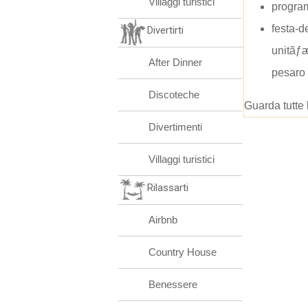
Villaggi turistici
progra
festa-de
Divertirti
unitãƒ
After Dinner
pesaro
Discoteche
Guarda tutte 
Divertimenti
Villaggi turistici
Rilassarti
Airbnb
Country House
Benessere