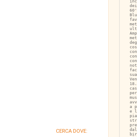
inc
dei
60'
Blu
fav
me
ult
Am
met
deg
cos
con
con
con
not
fa
sua
Ven
18
ca
per
mus
avv
a p
e l
pia
str
pre
da
CERCA DOVE:
bir