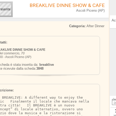
BREAKLIVE DINNE SHOW & CAFE
Ascoli Piceno (AP)
Ac
Categoria:
After Dinner
atti:
AKLIVE DINNE SHOW & CAFE
del commercio, 70
0 - Ascoli Piceno (AP)
cheda è stata inserita da:
breaklive
te ricevute dalla scheda:
3848
crizione:
 BREAKLIVE: A different way to enjoy the 
sic   Finalmente il locale che mancava nella 
tra città!   Il BREAKLIVE è un nuovo 
ncept” di locale alternativo, ovvero uno 
zio dove la musica e la ristorazione si 
v