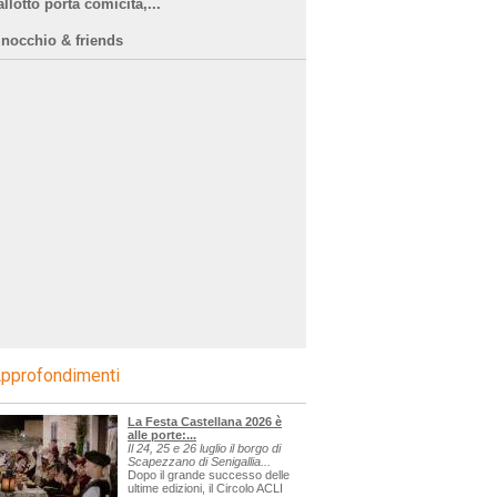
llotto porta comicità,...
inocchio & friends
pprofondimenti
La Festa Castellana 2026 è
alle porte:...
Il 24, 25 e 26 luglio il borgo di
Scapezzano di Senigallia...
Dopo il grande successo delle
ultime edizioni, il Circolo ACLI