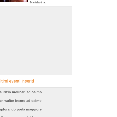
Mariella è la...
ltimi eventi inseriti
aurizio molinari ad osimo
on walter insero ad osimo
splorando porta maggiore