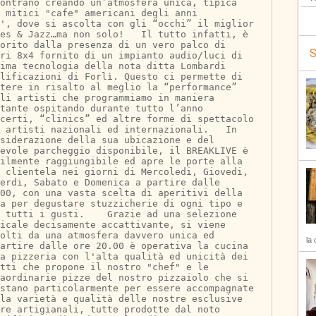
ontrano creando un’atmosfera unica, tipica 
 mitici "cafe" americani degli anni 
', dove si ascolta con gli “occhi” il miglior 
es & Jazz…ma non solo!   Il tutto infatti, è 
orito dalla presenza di un vero palco di 
S
tri 8x4 fornito di un impianto audio/luci di 
ima tecnologia della nota ditta Lombardi 
plificazioni di Forlì. Questo ci permette di 
tere in risalto al meglio la “performance” 
li artisti che programmiamo in maniera 
tante ospitando durante tutto l’anno 
certi, “clinics” ed altre forme di spettacolo 
 artisti nazionali ed internazionali.   In 
siderazione della sua ubicazione e del 
evole parcheggio disponibile, il BREAKLIVE è 
cilmente raggiungibile ed apre le porte alla 
 clientela nei giorni di Mercoledi, Giovedi, 
erdi, Sabato e Domenica a partire dalle 
.00, con una vasta scelta di aperitivi della 
sa per degustare stuzzicherie di ogni tipo e 
 tutti i gusti.    Grazie ad una selezione 
icale decisamente accattivante, si viene 
olti da una atmosfera davvero unica ed 
la 
artire dalle ore 20.00 è operativa la cucina 
a pizzeria con l'alta qualità ed unicità dei 
tti che propone il nostro "chef" e le 
aordinarie pizze del nostro pizzaiolo che si 
stano particolarmente per essere accompagnate 
lla varietà e qualità delle nostre esclusive 
re artigianali, tutte prodotte dal noto 