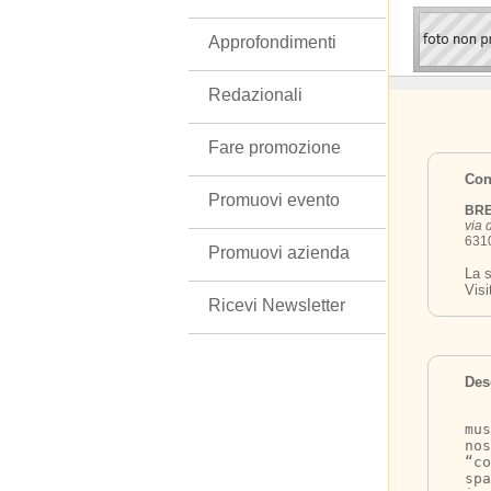
Approfondimenti
Redazionali
Fare promozione
Cont
Promuovi evento
BRE
via 
6310
Promuovi azienda
La s
Visi
Ricevi Newsletter
Des
   
mu
nos
“co
spa