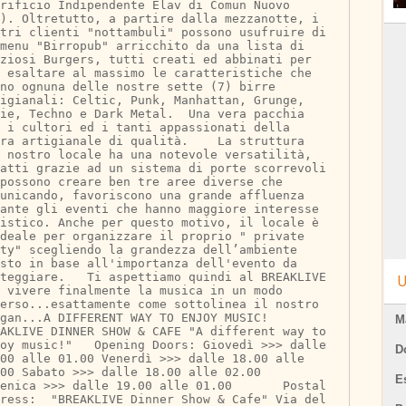
rificio Indipendente Elav di Comun Nuovo 
). Oltretutto, a partire dalla mezzanotte, i 
tri clienti "nottambuli" possono usufruire di 
menu "Birropub" arricchito da una lista di 
iziosi Burgers, tutti creati ed abbinati per 
r esaltare al massimo le caratteristiche che 
no ognuna delle nostre sette (7) birre 
igianali: Celtic, Punk, Manhattan, Grunge, 
ie, Techno e Dark Metal.  Una vera pacchia 
 i cultori ed i tanti appassionati della 
ra artigianale di qualità.    La struttura 
l nostro locale ha una notevole versatilità, 
atti grazie ad un sistema di porte scorrevoli 
possono creare ben tre aree diverse che 
unicando, favoriscono una grande affluenza 
ante gli eventi che hanno maggiore interesse 
istico. Anche per questo motivo, il locale è 
deale per organizzare il proprio " private 
ty" scegliendo la grandezza dell’ambiente 
sto in base all'importanza dell'evento da 
teggiare.   Ti aspettiamo quindi al BREAKLIVE 
U
 vivere finalmente la musica in un modo 
erso...esattamente come sottolinea il nostro 
gan...A DIFFERENT WAY TO ENJOY MUSIC!     
M
AKLIVE DINNER SHOW & CAFE "A different way to 
oy music!"   Opening Doors: Giovedì >>> dalle 
D
00 alle 01.00 Venerdì >>> dalle 18.00 alle 
00 Sabato >>> dalle 18.00 alle 02.00 
E
enica >>> dalle 19.00 alle 01.00       Postal 
ress:  "BREAKLIVE Dinner Show & Cafe" Via del 