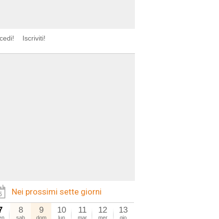
cedi!
Iscriviti!
Nei prossimi sette giorni
7
8
9
10
11
12
13
en
sab
dom
lun
mar
mer
gio