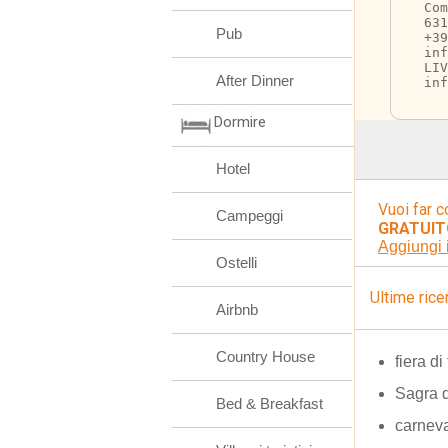
Com
631
Pub
+39
inf
LI
After Dinner
inf
Dormire
Hotel
Vuoi far c
Campeggi
GRATUIT
Aggiungi 
Ostelli
Ultime rice
Airbnb
Country House
fiera 
Sagra 
Bed & Breakfast
carneva