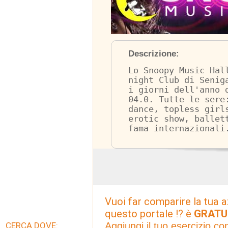
Descrizione:
Lo Snoopy Music Hal
night Club di Senig
i giorni dell'anno 
04.0. Tutte le sere
dance, topless girl
erotic show, ballet
fama internazionali
Vuoi far comparire la tua a
questo portale !? è
GRATU
Aggiungi il tuo esercizio c
CERCA DOVE: