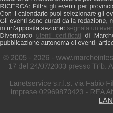
RICERCA: Filtra gli eventi per provinci
Con il calendario puoi selezionare gli ev
Gli eventi sono curati dalla redazione, m
in un'apposita sezione:
segnala un even
Diventando
utenti certificati
di Marche 
pubblicazione autonoma di eventi, artic
© 2005 - 2026 - www.marcheinfest
17 del 24/07/2003 presso Trib. 
Lanetservice s.r.l.s. via Fabio Fi
Imprese 02969870423 - REA A
LAN