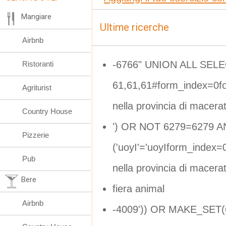
Mangiare
Ultime ricerche
Airbnb
-6766" UNION ALL SEL
Ristoranti
61,61,61#form_index=0f
Agriturist
nella provincia di macera
Country House
') OR NOT 6279=6279 
Pizzerie
('uoyI'='uoyIform_index
Pub
nella provincia di macera
Bere
fiera animal
Airbnb
-4009')) OR MAKE_SET(