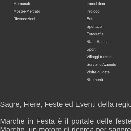
Memoriali
Immobiliari
Mostre-Mercato
Proloco
Rievocazioni
Enti
Spettacoli
Fotografia
Stab. Balneari
Sport
Villaggi turistici
Servizi e Aziende
Visite guidate
Strumenti
Sagre, Fiere, Feste ed Eventi della reg
Marche in Festa è il portale delle fest
Marche, un motore di ricerca per saper