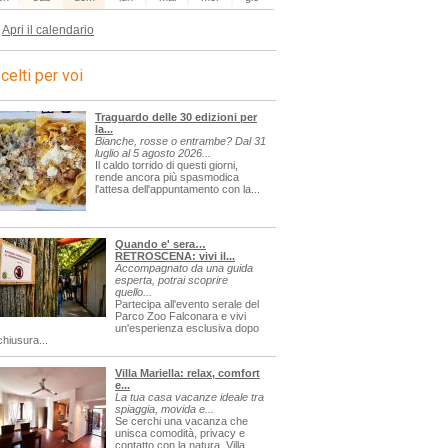
Apri il calendario
celti per voi
Traguardo delle 30 edizioni per
la...
Bianche, rosse o entrambe? Dal 31
luglio al 5 agosto 2026...
Il caldo torrido di questi giorni,
rende ancora più spasmodica
l'attesa dell'appuntamento con la...
Quando e' sera…
RETROSCENA: vivi il...
Accompagnato da una guida
esperta, potrai scoprire
quello...
Partecipa all'evento serale del
Parco Zoo Falconara e vivi
un'esperienza esclusiva dopo
chiusura...
Villa Mariella: relax, comfort
e...
La tua casa vacanze ideale tra
spiaggia, movida e...
Se cerchi una vacanza che
unisca comodità, privacy e
contatto con la natura, Villa