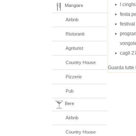
l cingh
Mangiare
festa p
Airbnb
festiva
progra
Ristoranti
vongol
Agriturist
cagli 2
Country House
Guarda tutte 
Pizzerie
Pub
Bere
Airbnb
Country House