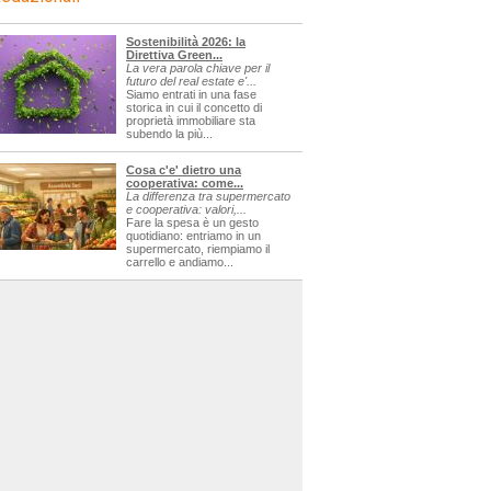
Sostenibilità 2026: la
Direttiva Green...
La vera parola chiave per il
futuro del real estate e'...
Siamo entrati in una fase
storica in cui il concetto di
proprietà immobiliare sta
subendo la più...
Cosa c'e' dietro una
cooperativa: come...
La differenza tra supermercato
e cooperativa: valori,...
Fare la spesa è un gesto
quotidiano: entriamo in un
supermercato, riempiamo il
carrello e andiamo...