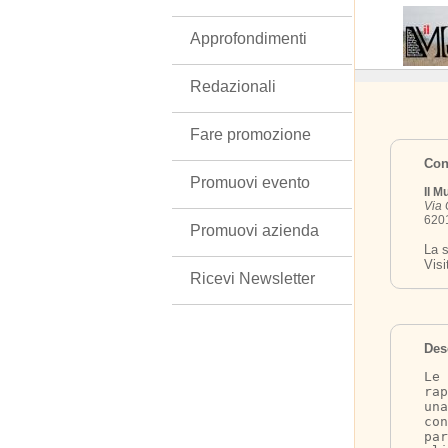
Approfondimenti
Redazionali
Fare promozione
Cont
Promuovi evento
Il M
Via 
6201
Promuovi azienda
La s
Visi
Ricevi Newsletter
Des
Le 
rap
una
con
par