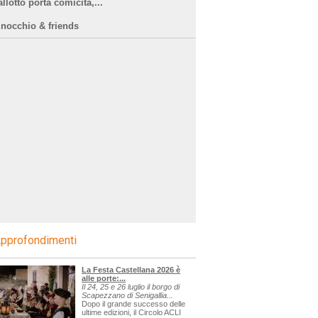
llotto porta comicità,...
inocchio & friends
pprofondimenti
La Festa Castellana 2026 è
alle porte:...
Il 24, 25 e 26 luglio il borgo di
Scapezzano di Senigallia...
Dopo il grande successo delle
ultime edizioni, il Circolo ACLI