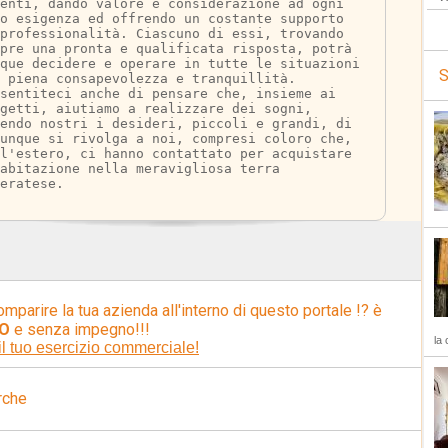
ienti, dando valore e considerazione ad ogni 
ro esigenza ed offrendo un costante supporto 
 professionalità. Ciascuno di essi, trovando 
pre una pronta e qualificata risposta, potrà 
que decidere e operare in tutte le situazioni 
S
 piena consapevolezza e tranquillità. 
sentiteci anche di pensare che, insieme ai 
getti, aiutiamo a realizzare dei sogni, 
endo nostri i desideri, piccoli e grandi, di 
unque si rivolga a noi, compresi coloro che, 
l'estero, ci hanno contattato per acquistare 
abitazione nella meravigliosa terra 
eratese.
omparire la tua azienda all'interno di questo portale !? è
O
e senza impegno!!!
la 
il tuo esercizio commerciale!
rche