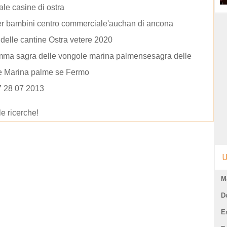
iale casine di ostra
er bambini centro commerciale'auchan di ancona
l delle cantine Ostra vetere 2020
mma sagra delle vongole marina palmensesagra delle
e Marina palme se Fermo
7 28 07 2013
le ricerche!
U
M
D
E