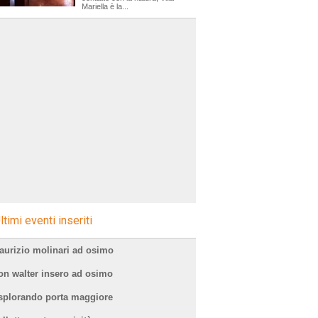
Mariella è la...
ltimi eventi inseriti
aurizio molinari ad osimo
on walter insero ad osimo
splorando porta maggiore