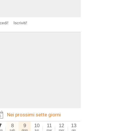
cedi!
Iscriviti!
Nei prossimi sette giorni
7
8
9
10
11
12
13
en
sab
dom
lun
mar
mer
gio