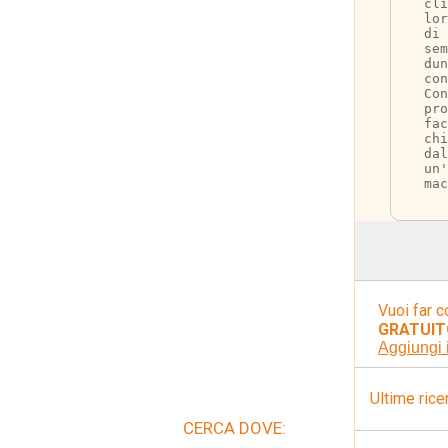
cl
lo
di
sem
dun
con
Con
pro
fac
chi
dal
un'
mac
Vuoi far c
GRATUIT
Aggiungi 
Ultime rice
CERCA DOVE: