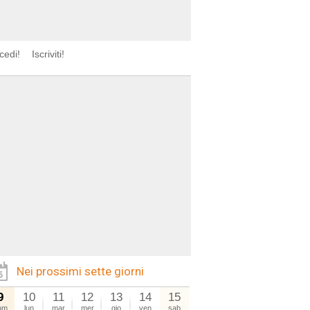
cedi!
Iscriviti!
Nei prossimi sette giorni
9
10
11
12
13
14
15
om
lun
mar
mer
gio
ven
sab