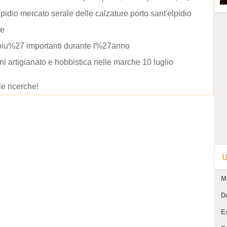
elpidio mercato serale delle calzature porto sant'elpidio
le
piu%27 importanti durante l%27anno
ni artigianato e hobbistica nelle marche 10 luglio
le ricerche!
U
M
D
E