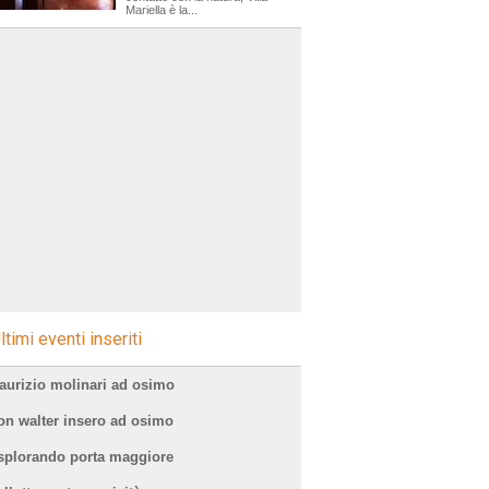
Mariella è la...
ltimi eventi inseriti
aurizio molinari ad osimo
on walter insero ad osimo
splorando porta maggiore