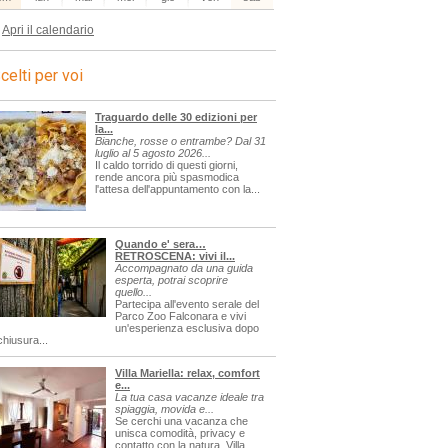
Apri il calendario
celti per voi
Traguardo delle 30 edizioni per
la...
Bianche, rosse o entrambe? Dal 31
luglio al 5 agosto 2026...
Il caldo torrido di questi giorni,
rende ancora più spasmodica
l'attesa dell'appuntamento con la...
Quando e' sera…
RETROSCENA: vivi il...
Accompagnato da una guida
esperta, potrai scoprire
quello...
Partecipa all'evento serale del
Parco Zoo Falconara e vivi
un'esperienza esclusiva dopo
chiusura...
Villa Mariella: relax, comfort
e...
La tua casa vacanze ideale tra
spiaggia, movida e...
Se cerchi una vacanza che
unisca comodità, privacy e
contatto con la natura, Villa