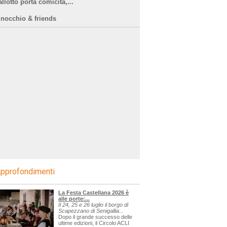
llotto porta comicità,...
inocchio & friends
pprofondimenti
La Festa Castellana 2026 è
alle porte:...
Il 24, 25 e 26 luglio il borgo di
Scapezzano di Senigallia...
Dopo il grande successo delle
ultime edizioni, il Circolo ACLI