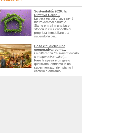
Sostenibilità 2026: la
Direttiva Green...
La vera parola chiave per il
futuro del real estate e'...
Siamo entrati in una fase
storica in cui il concetto di
proprietà immobiliare sta
subendo la più...
Cosa c'e' dietro una
cooperativa: come...
La differenza tra supermercato
e cooperativa: valori,...
Fare la spesa è un gesto
quotidiano: entriamo in un
supermercato, riempiamo il
carrello e andiamo...