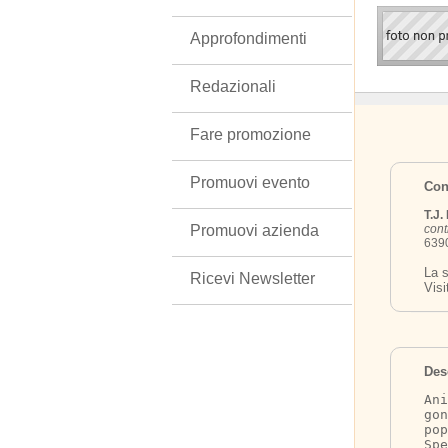
Approfondimenti
Redazionali
Fare promozione
Promuovi evento
Cont
T.J
Promuovi azienda
cont
6390
La s
Ricevi Newsletter
Visi
Des
Ani
gon
pop
Spe