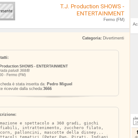
T.J. Production SHOWS -
ENTERTAINMENT
Fermo (FM)
Ac
Categoria:
Divertimenti
atti:
. Production SHOWS - ENTERTAINMENT
rada paludi 368/B
0 - Fermo (FM)
cheda è stata inserita da:
Pedro Miguel
te ricevute dalla scheda:
3666
crizione:
mazione e spettacolo a 360 gradi, giochi 
fiabili, intrattenimento, zucchero filato, 
corn, palloncini, mascotte della disney... 
ttacoli tematici (Peter Pan, Pirati, Indiani 
d