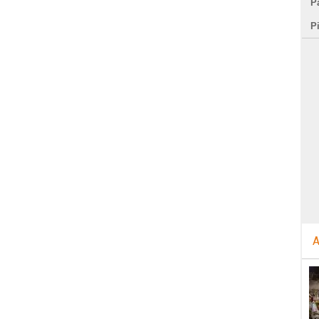
Pa
P
A