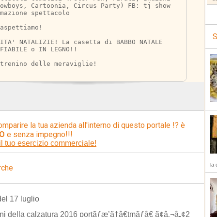
owboys, Cartoonia, Circus Party) FB: tj show 
mazione spettacolo
aspettiamo!
S
ITA' NATALIZIE! La casetta di BABBO NATALE 
FIABILE o IN LEGNO!!
trenino delle meraviglie! 
omparire la tua azienda all'interno di questo portale !? è
O
e senza impegno!!!
il tuo esercizio commerciale!
la 
rche
del 17 luglio
ni della calzatura 2016 portãƒæ’ã†â€tmãƒâ€ ã¢â‚¬â„¢2