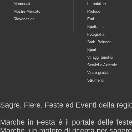
Memoriali
Immobiliari
Mostre-Mercato
Proloco
Rievocazioni
Enti
Spettacoli
Fotografia
Stab. Balneari
Sport
Villaggi turistici
Servizi e Aziende
Visite guidate
Strumenti
Sagre, Fiere, Feste ed Eventi della reg
Marche in Festa è il portale delle fest
Marche, un motore di ricerca per saper