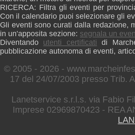
RICERCA: Filtra gli eventi per provinci
Con il calendario puoi selezionare gli ev
Gli eventi sono curati dalla redazione, m
in un'apposita sezione:
segnala un even
Diventando
utenti certificati
di Marche 
pubblicazione autonoma di eventi, artic
© 2005 - 2026 - www.marcheinfest
17 del 24/07/2003 presso Trib. 
Lanetservice s.r.l.s. via Fabio Fi
Imprese 02969870423 - REA A
LAN