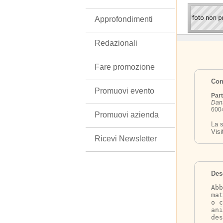
Approfondimenti
Redazionali
Fare promozione
Cont
Promuovi evento
Part
Dant
6004
Promuovi azienda
La s
Visi
Ricevi Newsletter
Des
Abb
mat
o c
ani
des