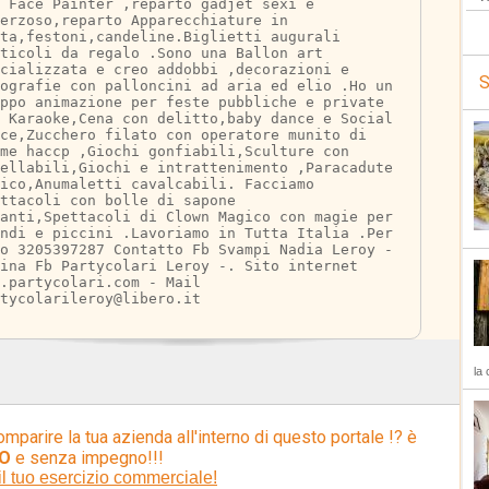
 Face Painter ,reparto gadjet sexi e 
erzoso,reparto Apparecchiature in 
ta,festoni,candeline.Biglietti augurali 
ticoli da regalo .Sono una Ballon art 
cializzata e creo addobbi ,decorazioni e 
S
ografie con palloncini ad aria ed elio .Ho un 
ppo animazione per feste pubbliche e private 
 Karaoke,Cena con delitto,baby dance e Social 
ce,Zucchero filato con operatore munito di 
me haccp ,Giochi gonfiabili,Sculture con 
ellabili,Giochi e intrattenimento ,Paracadute 
ico,Anumaletti cavalcabili. Facciamo 
ttacoli con bolle di sapone 
anti,Spettacoli di Clown Magico con magie per 
ndi e piccini .Lavoriamo in Tutta Italia .Per 
o 3205397287 Contatto Fb Svampi Nadia Leroy - 
ina Fb Partycolari Leroy -. Sito internet 
.partycolari.com - Mail 
tycolarileroy@libero.it
la 
omparire la tua azienda all'interno di questo portale !? è
O
e senza impegno!!!
il tuo esercizio commerciale!