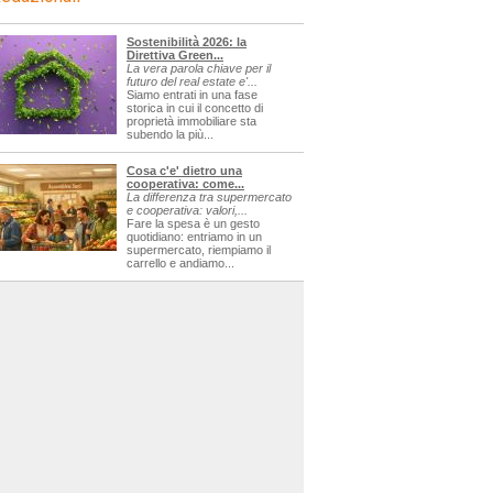
Sostenibilità 2026: la
Direttiva Green...
La vera parola chiave per il
futuro del real estate e'...
Siamo entrati in una fase
storica in cui il concetto di
proprietà immobiliare sta
subendo la più...
Cosa c'e' dietro una
cooperativa: come...
La differenza tra supermercato
e cooperativa: valori,...
Fare la spesa è un gesto
quotidiano: entriamo in un
supermercato, riempiamo il
carrello e andiamo...