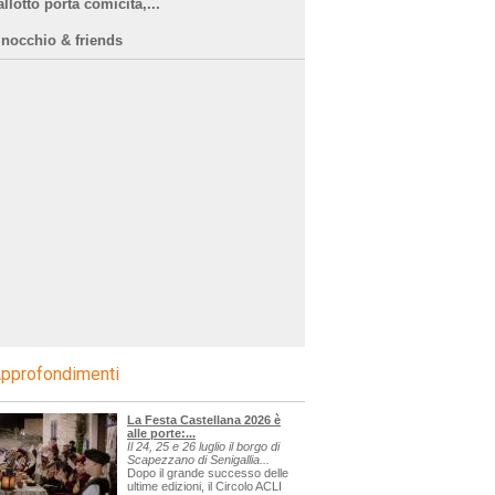
llotto porta comicità,...
inocchio & friends
pprofondimenti
La Festa Castellana 2026 è
alle porte:...
Il 24, 25 e 26 luglio il borgo di
Scapezzano di Senigallia...
Dopo il grande successo delle
ultime edizioni, il Circolo ACLI