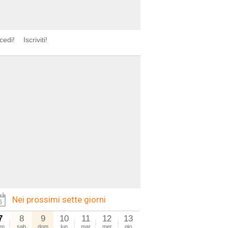
cedi!
Iscriviti!
Nei prossimi sette giorni
7
8
9
10
11
12
13
en
sab
dom
lun
mar
mer
gio