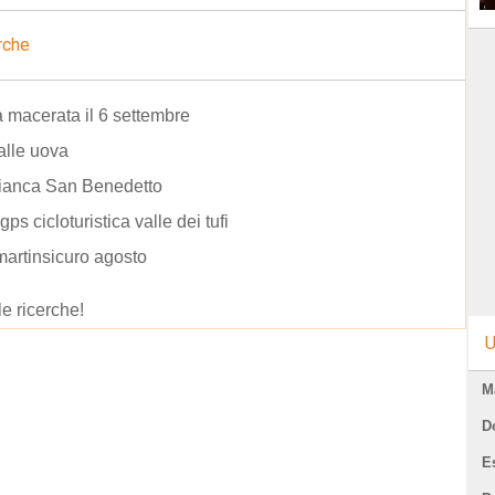
rche
a macerata il 6 settembre
alle uova
bianca San Benedetto
ps cicloturistica valle dei tufi
martinsicuro agosto
le ricerche!
U
M
D
E