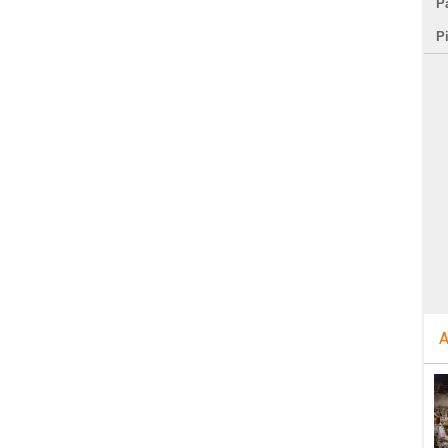
Pa
P
A