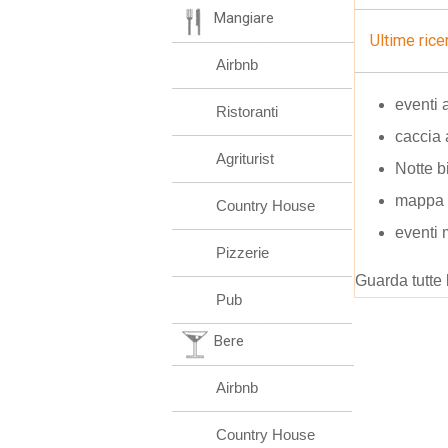
Mangiare
Ultime rice
Airbnb
eventi 
Ristoranti
caccia 
Agriturist
Notte 
mappa g
Country House
eventi 
Pizzerie
Guarda tutte 
Pub
Bere
Airbnb
Country House