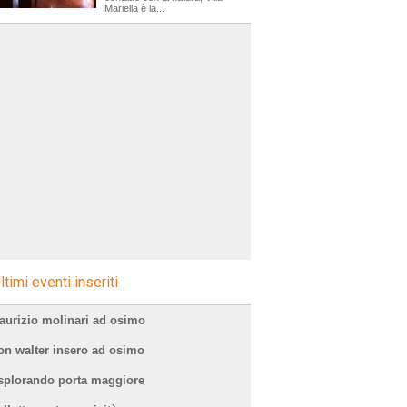
Mariella è la...
ltimi eventi inseriti
aurizio molinari ad osimo
on walter insero ad osimo
splorando porta maggiore