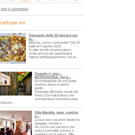
Apri il calendario
celti per voi
Traguardo delle 30 edizioni per
la...
Bianche, rosse o entrambe? Dal 31
luglio al 5 agosto 2026...
Il caldo torrido di questi giorni,
rende ancora più spasmodica
l'attesa dell'appuntamento con la...
Quando e' sera…
RETROSCENA: vivi il...
Accompagnato da una guida
esperta, potrai scoprire
quello...
Partecipa all'evento serale del
Parco Zoo Falconara e vivi
un'esperienza esclusiva dopo
chiusura...
Villa Mariella: relax, comfort
e...
La tua casa vacanze ideale tra
spiaggia, movida e...
Se cerchi una vacanza che
unisca comodità, privacy e
contatto con la natura, Villa