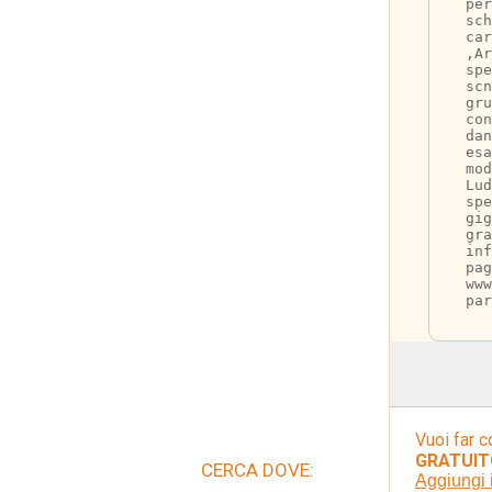
per
sch
car
,Ar
spe
scn
gru
con
dan
esa
mod
Lud
spe
gig
gra
inf
pag
www
par
Vuoi far c
GRATUIT
CERCA DOVE:
Aggiungi 