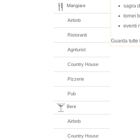
Mangiare
sagra d
tornei 
Airbnb
eventi
Ristoranti
Guarda tutte 
Agriturist
Country House
Pizzerie
Pub
Bere
Airbnb
Country House