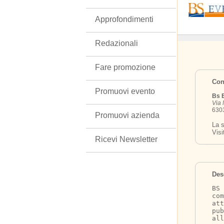
Approfondimenti
Redazionali
Fare promozione
Cont
Promuovi evento
Bs 
Via 
6303
Promuovi azienda
La s
Visi
Ricevi Newsletter
Des
BS 
com
att
pub
all