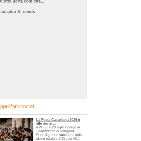
llotto porta comicità,...
inocchio & friends
pprofondimenti
La Festa Castellana 2026 è
alle porte:...
Il 24, 25 e 26 luglio il borgo di
Scapezzano di Senigallia...
Dopo il grande successo delle
ultime edizioni, il Circolo ACLI