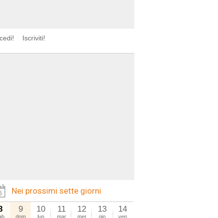
cedi!
Iscriviti!
Nei prossimi sette giorni
8
9
10
11
12
13
14
ab
dom
lun
mar
mer
gio
ven