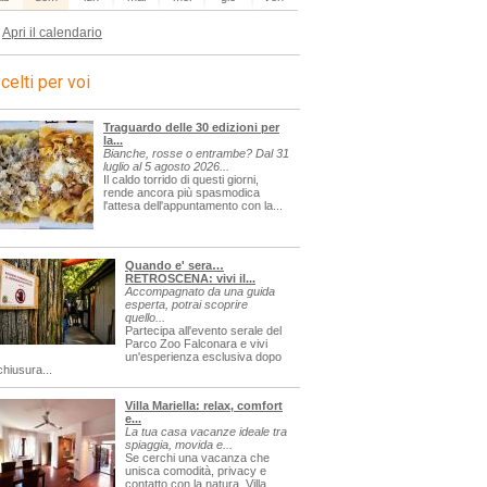
Apri il calendario
celti per voi
Traguardo delle 30 edizioni per
la...
Bianche, rosse o entrambe? Dal 31
luglio al 5 agosto 2026...
Il caldo torrido di questi giorni,
rende ancora più spasmodica
l'attesa dell'appuntamento con la...
Quando e' sera…
RETROSCENA: vivi il...
Accompagnato da una guida
esperta, potrai scoprire
quello...
Partecipa all'evento serale del
Parco Zoo Falconara e vivi
un'esperienza esclusiva dopo
chiusura...
Villa Mariella: relax, comfort
e...
La tua casa vacanze ideale tra
spiaggia, movida e...
Se cerchi una vacanza che
unisca comodità, privacy e
contatto con la natura, Villa