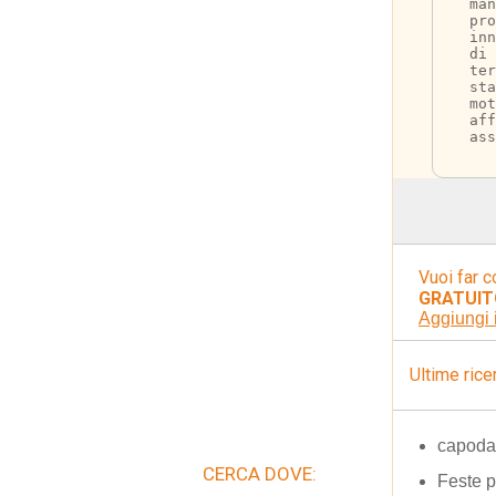
ma
pro
inn
di 
ter
sta
mot
aff
ass
Vuoi far c
GRATUIT
Aggiungi 
Ultime rice
capoda
CERCA DOVE:
Feste 