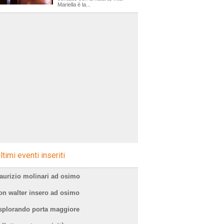
Mariella è la...
ltimi eventi inseriti
aurizio molinari ad osimo
on walter insero ad osimo
splorando porta maggiore