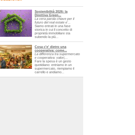
Sostenibilità 2026: la
Direttiva Green...
La vera parola chiave per il
futuro del real estate e'...
Siamo entrati in una fase
storica in cui il concetto di
proprietà immobiliare sta
subendo la più...
Cosa c'e' dietro una
cooperativa: come...
La differenza tra supermercato
e cooperativa: valori,...
Fare la spesa è un gesto
quotidiano: entriamo in un
supermercato, riempiamo il
carrello e andiamo...