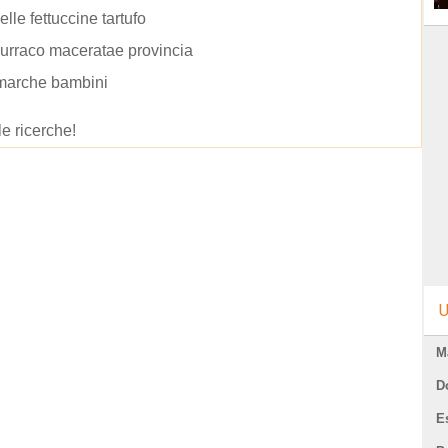
elle fettuccine tartufo
burraco maceratae provincia
 marche bambini
le ricerche!
U
M
D
E