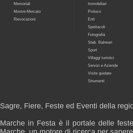
Memoriali
Immobiliari
Mostre-Mercato
Proloco
Rievocazioni
Enti
Spettacoli
Fotografia
Stab. Balneari
Sport
Villaggi turistici
Servizi e Aziende
Visite guidate
Strumenti
Sagre, Fiere, Feste ed Eventi della reg
Marche in Festa è il portale delle fest
Marche, un motore di ricerca per saper