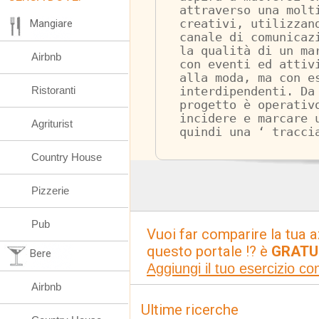
attraverso una molt
Mangiare
creativi, utilizzan
canale di comunicaz
la qualità di un ma
Airbnb
con eventi ed attiv
alla moda, ma con e
Ristoranti
interdipendenti. Da
progetto è operativ
incidere e marcare 
Agriturist
quindi una ‘ tracci
Country House
Pizzerie
Pub
Vuoi far comparire la tua a
questo portale !? è
GRATU
Bere
Aggiungi il tuo esercizio c
Airbnb
Ultime ricerche