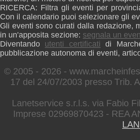
RICERCA: Filtra gli eventi per provinci
Con il calendario puoi selezionare gli ev
Gli eventi sono curati dalla redazione, m
in un'apposita sezione:
segnala un even
Diventando
utenti certificati
di Marche 
pubblicazione autonoma di eventi, artic
© 2005 - 2026 - www.marcheinfest
17 del 24/07/2003 presso Trib. 
Lanetservice s.r.l.s. via Fabio Fi
Imprese 02969870423 - REA A
LAN