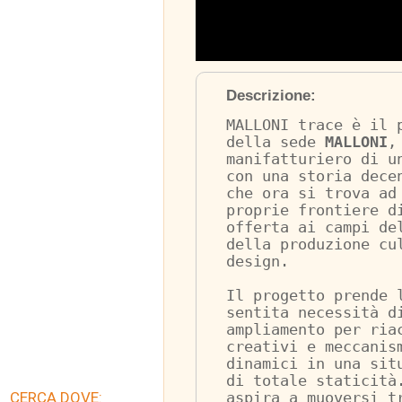
Descrizione:
MALLONI trace è il 
della sede 
MALLONI
,
manifatturiero di u
con una storia dece
che ora si trova ad
proprie frontiere d
offerta ai campi de
della produzione cu
design.
Il progetto prende 
sentita necessità d
ampliamento per ria
creativi e meccanis
dinamici in una sit
di totale staticità
CERCA DOVE:
aspira a muoversi t