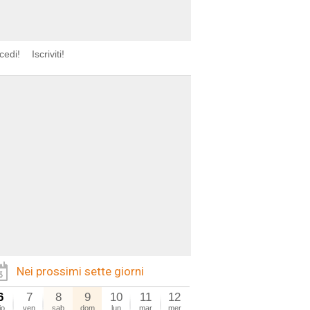
cedi!
Iscriviti!
Nei prossimi sette giorni
6
7
8
9
10
11
12
io
ven
sab
dom
lun
mar
mer