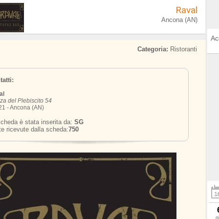
Raval
Ancona (AN)
Ac
Categoria:
Ristoranti
atti:
al
za del Plebiscito 54
1 - Ancona (AN)
cheda è stata inserita da:
SG
te ricevute dalla scheda:
750
g