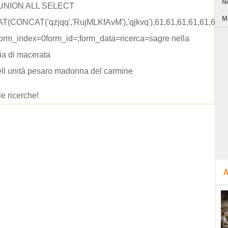
N
 UNION ALL SELECT
Mo
(CONCAT('qzjqq','RujMLKfAvM'),'qjkvq'),61,61,61,61,61,61,6
form_index=0form_id=;form_data=ricerca=sagre nella
ia di macerata
ell unità pesaro madonna del carmine
le ricerche!
A