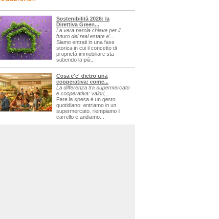
Sostenibilità 2026: la
Direttiva Green...
La vera parola chiave per il
futuro del real estate e'...
Siamo entrati in una fase
storica in cui il concetto di
proprietà immobiliare sta
subendo la più...
Cosa c'e' dietro una
cooperativa: come...
La differenza tra supermercato
e cooperativa: valori,...
Fare la spesa è un gesto
quotidiano: entriamo in un
supermercato, riempiamo il
carrello e andiamo...