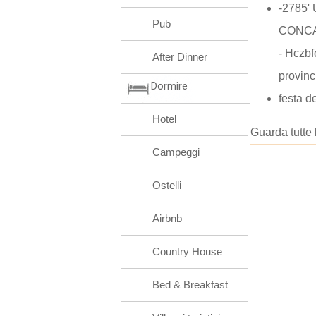
-2785'
Pub
CONCAT
- Hczb
After Dinner
provinc
Dormire
festa d
Hotel
Guarda tutte 
Campeggi
Ostelli
Airbnb
Country House
Bed & Breakfast