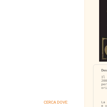
Des
Il 
20
per
ori
CERCA DOVE:
La 
e v