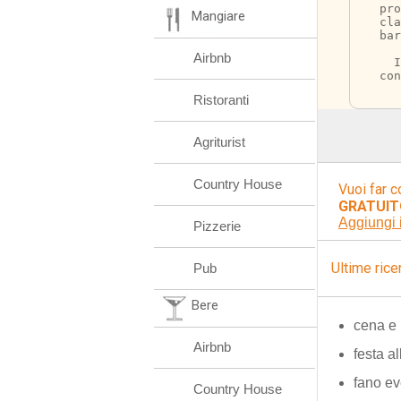
pro
Mangiare
cla
bar
Airbnb
  I
con
Ristoranti
Agriturist
Country House
Vuoi far c
GRATUIT
Aggiungi 
Pizzerie
Ultime rice
Pub
Bere
cena e b
Airbnb
festa a
fano ev
Country House