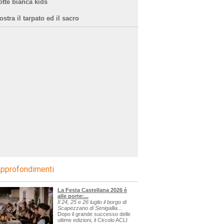
otte bianca kids
stra il tarpato ed il sacro
1,61,61-
pprofondimenti
La Festa Castellana 2026 è
alle porte:...
Il 24, 25 e 26 luglio il borgo di
Scapezzano di Senigallia...
Dopo il grande successo delle
ultime edizioni, il Circolo ACLI