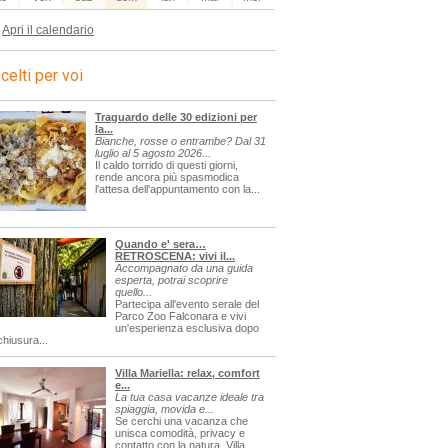
Apri il calendario
celti per voi
Traguardo delle 30 edizioni per
la...
Bianche, rosse o entrambe? Dal 31
luglio al 5 agosto 2026...
Il caldo torrido di questi giorni,
rende ancora più spasmodica
l'attesa dell'appuntamento con la...
Quando e' sera…
RETROSCENA: vivi il...
Accompagnato da una guida
esperta, potrai scoprire
quello...
Partecipa all'evento serale del
Parco Zoo Falconara e vivi
un'esperienza esclusiva dopo
chiusura...
Villa Mariella: relax, comfort
e...
La tua casa vacanze ideale tra
spiaggia, movida e...
Se cerchi una vacanza che
unisca comodità, privacy e
contatto con la natura, Villa