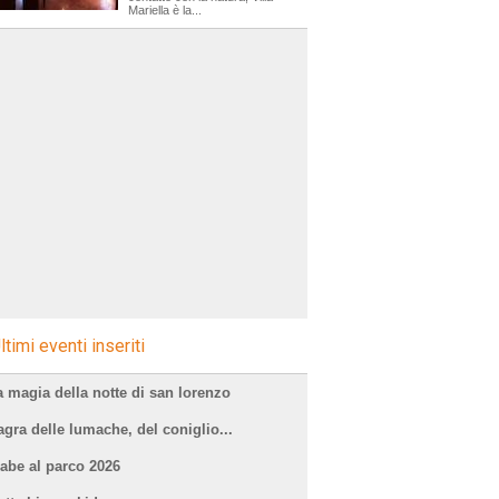
Mariella è la...
ltimi eventi inseriti
a magia della notte di san lorenzo
agra delle lumache, del coniglio...
iabe al parco 2026