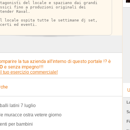
tagonisti del locale e spaziano dai grandi 
ssici fino a produzioni originali dei 
tender Raval.
l locale ospita tutte le settimane dj set, 
certi ed eventi.
omparire la tua azienda all'interno di questo portale !? è
O
e senza impegno!!!
il tuo esercizio commerciale!
rche
U
L
alli latini 7 luglio
S
lle muracce ostra vetere giorno
F
enti per bambini