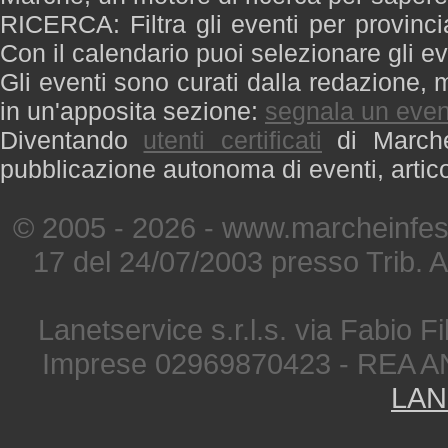
RICERCA: Filtra gli eventi per provinci
Con il calendario puoi selezionare gli ev
Gli eventi sono curati dalla redazione, m
in un'apposita sezione:
segnala un even
Diventando
utenti certificati
di Marche 
pubblicazione autonoma di eventi, artic
© 2005 - 2026 - www.marcheinfest
17 del 24/07/2003 presso Trib. 
Lanetservice s.r.l.s. via Fabio Fi
Imprese 02969870423 - REA A
LAN