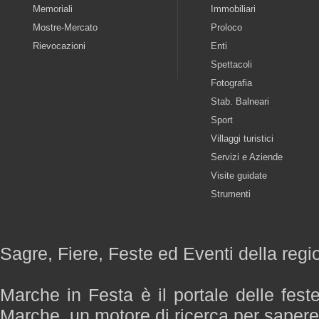
Memoriali
Immobiliari
Mostre-Mercato
Proloco
Rievocazioni
Enti
Spettacoli
Fotografia
Stab. Balneari
Sport
Villaggi turistici
Servizi e Aziende
Visite guidate
Strumenti
Sagre, Fiere, Feste ed Eventi della reg
Marche in Festa è il portale delle fest
Marche, un motore di ricerca per saper