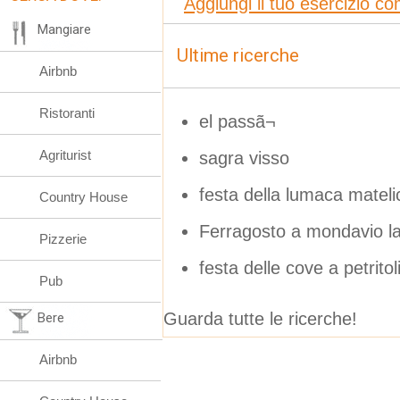
Aggiungi il tuo esercizio c
Mangiare
Ultime ricerche
Airbnb
Ristoranti
el passã¬
Agriturist
sagra visso
festa della lumaca mateli
Country House
Ferragosto a mondavio la
Pizzerie
festa delle cove a petritol
Pub
Guarda tutte le ricerche!
Bere
Airbnb