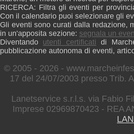
RICERCA: Filtra gli eventi per provinci
Con il calendario puoi selezionare gli ev
Gli eventi sono curati dalla redazione, m
in un'apposita sezione:
segnala un even
Diventando
utenti certificati
di Marche 
pubblicazione autonoma di eventi, artic
© 2005 - 2026 - www.marcheinfest
17 del 24/07/2003 presso Trib. 
Lanetservice s.r.l.s. via Fabio Fi
Imprese 02969870423 - REA A
LAN