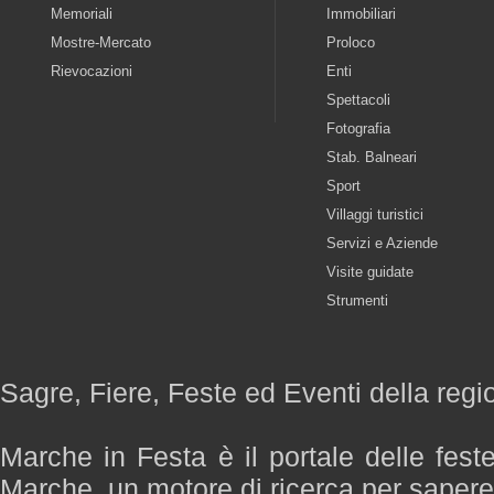
Memoriali
Immobiliari
Mostre-Mercato
Proloco
Rievocazioni
Enti
Spettacoli
Fotografia
Stab. Balneari
Sport
Villaggi turistici
Servizi e Aziende
Visite guidate
Strumenti
Sagre, Fiere, Feste ed Eventi della reg
Marche in Festa è il portale delle fest
Marche, un motore di ricerca per saper