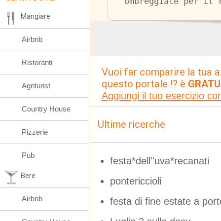
ombreggiate per il 
Mangiare
Airbnb
Ristoranti
Vuoi far comparire la tua a
questo portale !? è
GRATU
Agriturist
Aggiungi il tuo esercizio c
Country House
Ultime ricerche
Pizzerie
Pub
festa*dell''uva*recanati
Bere
pontericcioli
Airbnb
festa di fine estate a por