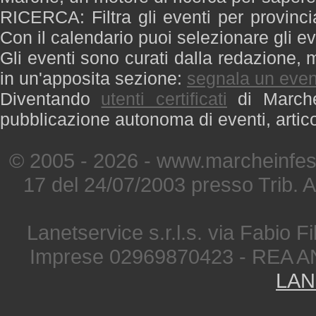
RICERCA: Filtra gli eventi per provinci
Con il calendario puoi selezionare gli ev
Gli eventi sono curati dalla redazione, m
in un'apposita sezione:
segnala un even
Diventando
utenti certificati
di Marche 
pubblicazione autonoma di eventi, artic
© 2005 - 2026 - www.marcheinfest
17 del 24/07/2003 presso Trib. 
Lanetservice s.r.l.s. via Fabio Fi
Imprese 02969870423 - REA A
LAN