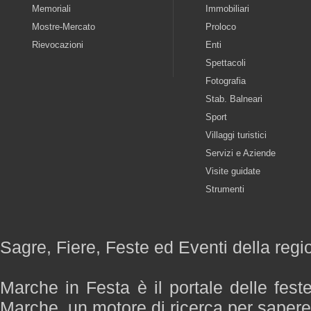
Memoriali
Immobiliari
Mostre-Mercato
Proloco
Rievocazioni
Enti
Spettacoli
Fotografia
Stab. Balneari
Sport
Villaggi turistici
Servizi e Aziende
Visite guidate
Strumenti
Sagre, Fiere, Feste ed Eventi della reg
Marche in Festa è il portale delle fest
Marche, un motore di ricerca per saper