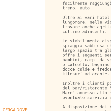
facilmente raggiung
treno, auto.
Oltre ai vari hotel
lungomare, nelle vi
trovare anche agrit
colline adiacenti.
Lo stabilimento dis
spiaggia sabbiosa c
largo spazio tra gl
offre i seguenti se
bambini, campi da v
e calcetto, bagnino
docce calde e fredd
kitesurf adiacente.
Inoltre i clienti p
del bar/ristorante 
Mare" annesso allo 
eventuale servizio 
A disposizione dei 
CERCA DOVE: