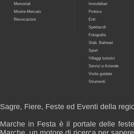
Memoriali
Immobiliari
Mostre-Mercato
Proloco
Rievocazioni
Enti
Spettacoli
Fotografia
Stab. Balneari
Sport
Villaggi turistici
Servizi e Aziende
Visite guidate
Strumenti
Sagre, Fiere, Feste ed Eventi della reg
Marche in Festa è il portale delle fest
Marche, un motore di ricerca per saper