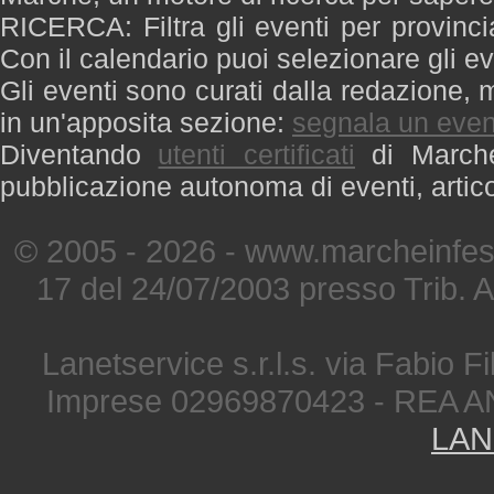
RICERCA: Filtra gli eventi per provinci
Con il calendario puoi selezionare gli ev
Gli eventi sono curati dalla redazione, m
in un'apposita sezione:
segnala un even
Diventando
utenti certificati
di Marche 
pubblicazione autonoma di eventi, artic
© 2005 - 2026 - www.marcheinfest
17 del 24/07/2003 presso Trib. 
Lanetservice s.r.l.s. via Fabio Fi
Imprese 02969870423 - REA A
LAN