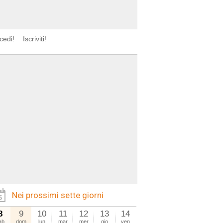
cedi!
Iscriviti!
Nei prossimi sette giorni
8
9
10
11
12
13
14
ab
dom
lun
mar
mer
gio
ven