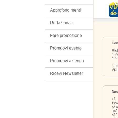
Approfondimenti
Redazionali
Fare promozione
Cont
Promuovi evento
Mic
Lun
6001
Promuovi azienda
La s
Visi
Ricevi Newsletter
Des
Il 
tr
pi
Dal
all