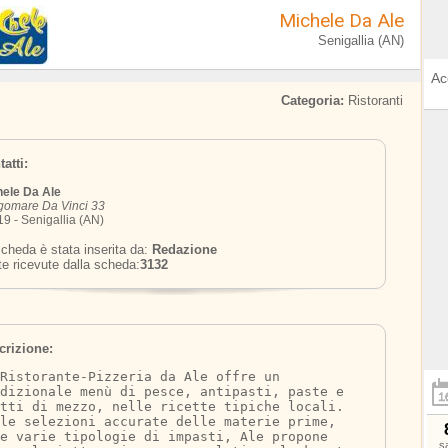
Michele Da Ale
Senigallia (AN)
Ac
Categoria:
Ristoranti
atti:
hele Da Ale
gomare Da Vinci 33
9 - Senigallia (AN)
cheda è stata inserita da:
Redazione
te ricevute dalla scheda:
3132
crizione:
Ristorante-Pizzeria da Ale offre un 
adizionale menù di pesce, antipasti, paste e 
atti di mezzo, nelle ricette tipiche locali. 
le selezioni accurate delle materie prime, 
e varie tipologie di impasti, Ale propone 
s