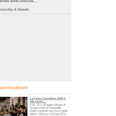
llotto porta comicità,...
inocchio & friends
pprofondimenti
La Festa Castellana 2026 è
alle porte:...
Il 24, 25 e 26 luglio il borgo di
Scapezzano di Senigallia...
Dopo il grande successo delle
ultime edizioni, il Circolo ACLI