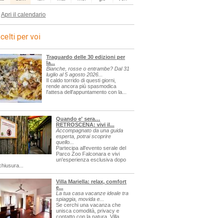
Apri il calendario
celti per voi
Traguardo delle 30 edizioni per
la...
Bianche, rosse o entrambe? Dal 31
luglio al 5 agosto 2026...
Il caldo torrido di questi giorni,
rende ancora più spasmodica
l'attesa dell'appuntamento con la...
Quando e' sera…
RETROSCENA: vivi il...
Accompagnato da una guida
esperta, potrai scoprire
quello...
Partecipa all'evento serale del
Parco Zoo Falconara e vivi
un'esperienza esclusiva dopo
chiusura...
Villa Mariella: relax, comfort
e...
La tua casa vacanze ideale tra
spiaggia, movida e...
Se cerchi una vacanza che
unisca comodità, privacy e
contatto con la natura, Villa