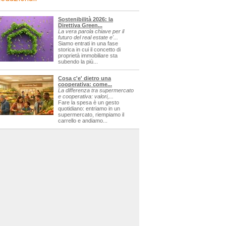
Sostenibilità 2026: la
Direttiva Green...
La vera parola chiave per il
futuro del real estate e'...
Siamo entrati in una fase
storica in cui il concetto di
proprietà immobiliare sta
subendo la più...
Cosa c'e' dietro una
cooperativa: come...
La differenza tra supermercato
e cooperativa: valori,...
Fare la spesa è un gesto
quotidiano: entriamo in un
supermercato, riempiamo il
carrello e andiamo...