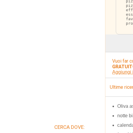
pi
piz
eff
ess
fav
pro
Vuoi far c
GRATUIT
Aggiungi 
Ultime rice
Oliva a
notte 
calenda
CERCA DOVE: