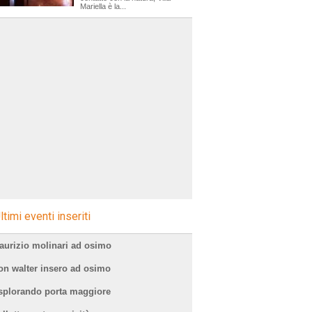
Mariella è la...
ltimi eventi inseriti
aurizio molinari ad osimo
on walter insero ad osimo
splorando porta maggiore