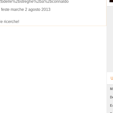
2bdelle%2bstreghe%2ba%2bcorinaldo
 feste marche 2 agosto 2013
le ricerche!
U
M
D
E