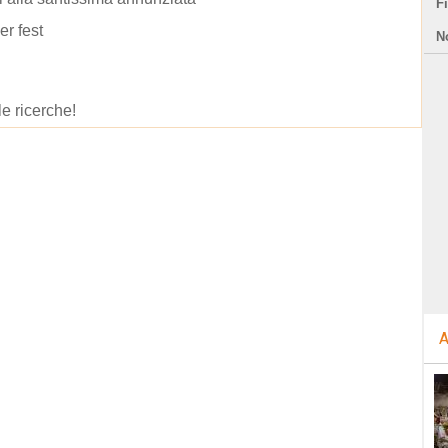
F
er fest
N
le ricerche!
A