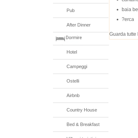
baia be
Pub
?erca
After Dinner
Guarda tutte 
Dormire
Hotel
Campeggi
Ostelli
Airbnb
Country House
Bed & Breakfast