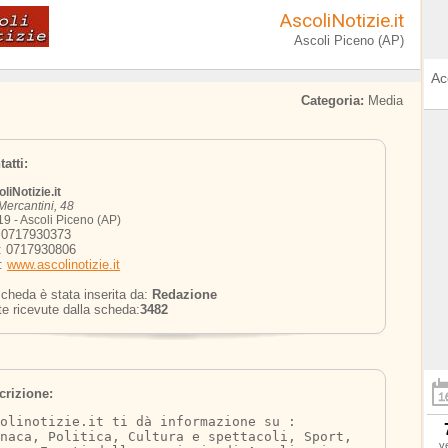
AscoliNotizie.it
Ascoli Piceno (AP)
Ac
Categoria:
Media
atti:
liNotizie.it
Mercantini, 48
9 - Ascoli Piceno (AP)
: 0717930373
: 0717930806
o:
www.ascolinotizie.it
cheda è stata inserita da:
Redazione
te ricevute dalla scheda:
3482
crizione:
olinotizie.it ti dà informazione su : 
naca, Politica, Cultura e spettacoli, Sport, 
v