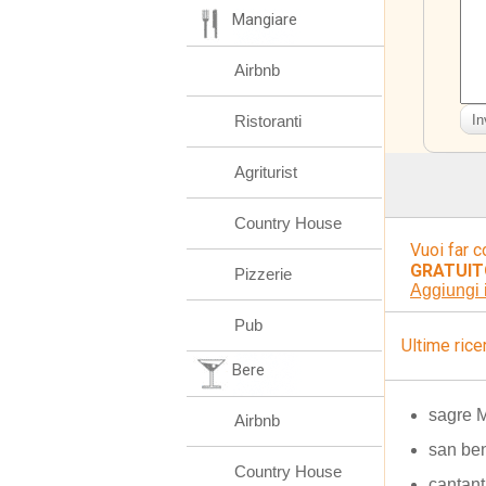
Mangiare
Airbnb
Ristoranti
Agriturist
Country House
Vuoi far c
GRATUIT
Pizzerie
Aggiungi 
Pub
Ultime rice
Bere
sagre 
Airbnb
san ben
Country House
cantant