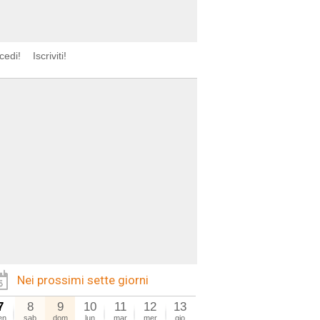
cedi!
Iscriviti!
Nei prossimi sette giorni
7
8
9
10
11
12
13
en
sab
dom
lun
mar
mer
gio