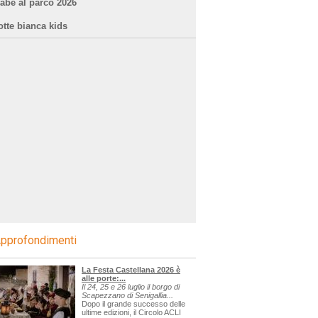
iabe al parco 2026
otte bianca kids
pprofondimenti
La Festa Castellana 2026 è
alle porte:...
Il 24, 25 e 26 luglio il borgo di
Scapezzano di Senigallia...
Dopo il grande successo delle
ultime edizioni, il Circolo ACLI