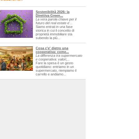
Sostenibilità 2026: la
Direttiva Green...
La vera parola chiave per il
futuro del real estate e'...
Siamo entrati in una fase
storica in cui il concetto di
proprietà immobiliare sta
subendo la più...
Cosa c'e' dietro una
cooperativa: come...
La differenza tra supermercato
e cooperativa: valori,...
Fare la spesa è un gesto
quotidiano: entriamo in un
supermercato, riempiamo il
carrello e andiamo...