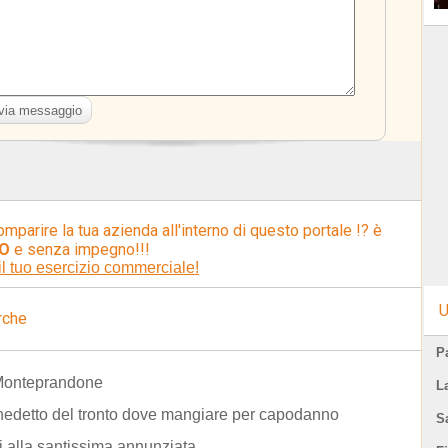
omparire la tua azienda all'interno di questo portale !? è
O
e senza impegno!!!
il tuo esercizio commerciale!
U
rche
Pa
Monteprandone
L
edetto del tronto dove mangiare per capodanno
S
i alla santissima annunziata