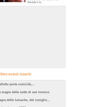
Mariella è la...
ltimi eventi inseriti
llotto porta comicità,...
a magia della notte di san lorenzo
agra delle lumache, del coniglio...