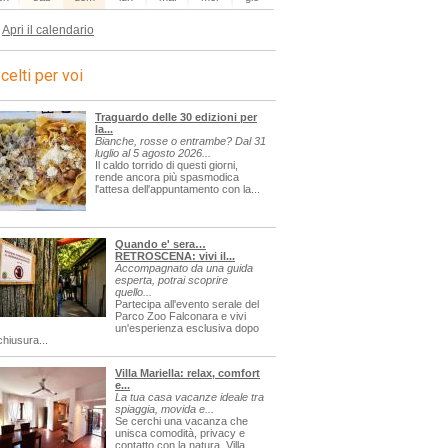
Apri il calendario
celti per voi
Traguardo delle 30 edizioni per
la...
Bianche, rosse o entrambe? Dal 31
luglio al 5 agosto 2026...
Il caldo torrido di questi giorni,
rende ancora più spasmodica
l'attesa dell'appuntamento con la...
Quando e' sera…
RETROSCENA: vivi il...
Accompagnato da una guida
esperta, potrai scoprire
quello...
Partecipa all'evento serale del
Parco Zoo Falconara e vivi
un'esperienza esclusiva dopo
chiusura...
Villa Mariella: relax, comfort
e...
La tua casa vacanze ideale tra
spiaggia, movida e...
Se cerchi una vacanza che
unisca comodità, privacy e
contatto con la natura, Villa