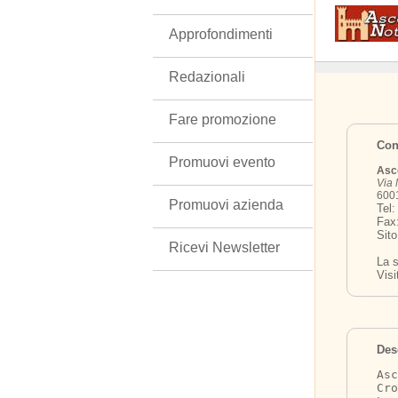
Approfondimenti
Redazionali
Fare promozione
Cont
Promuovi evento
Asco
Via 
6001
Promuovi azienda
Tel
Fax
Sit
Ricevi Newsletter
La s
Visi
Des
Asc
Cro