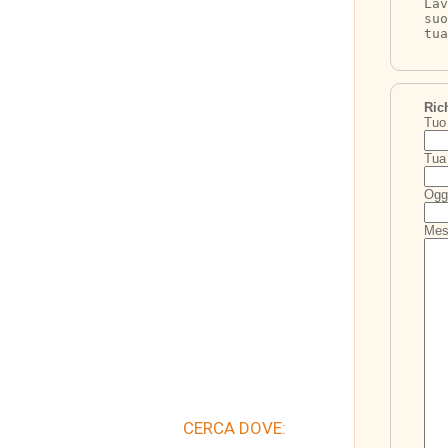
Lav
su
tua
Ric
Tuo
Tua 
Ogg
Mes
CERCA DOVE: