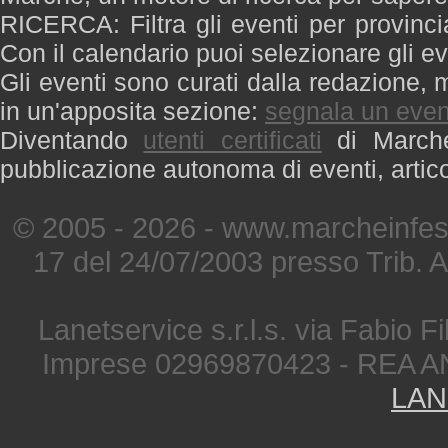
RICERCA: Filtra gli eventi per provinci
Con il calendario puoi selezionare gli ev
Gli eventi sono curati dalla redazione, m
in un'apposita sezione:
segnala un even
Diventando
utenti certificati
di Marche 
pubblicazione autonoma di eventi, artic
© 2005 - 2026 - www.marcheinfest
17 del 24/07/2003 presso Trib. 
Lanetservice s.r.l.s. via Fabio Fi
Imprese 02969870423 - REA A
LAN