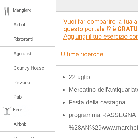
Mangiare
Vuoi far comparire la tua a
Airbnb
questo portale !? è
GRATU
Aggiungi il tuo esercizio c
Ristoranti
Ultime ricerche
Agriturist
Country House
22 uglio
Pizzerie
Mercatino dell'antiquariat
Pub
Festa della castagna
Bere
programma RASSEGNA tea
Airbnb
%28AN%29www.marcheinf