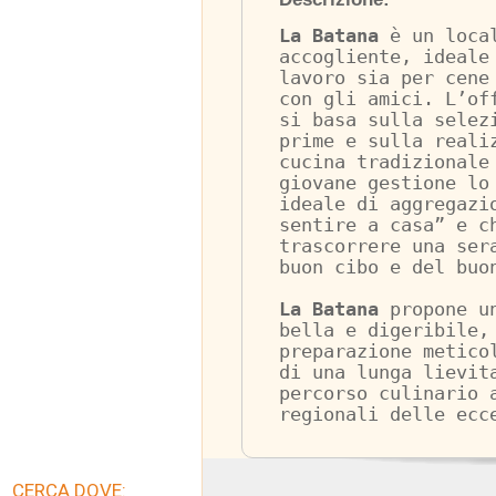
La Batana
 è un loca
accogliente, ideale
lavoro sia per cene
con gli amici. L’of
si basa sulla selez
prime e sulla reali
cucina tradizionale
giovane gestione lo
ideale di aggregazi
sentire a casa” e c
trascorrere una ser
buon cibo e del buo
La Batana
 propone u
bella e digeribile,
preparazione metico
di una lunga lievit
percorso culinario 
regionali delle ecc
CERCA DOVE: