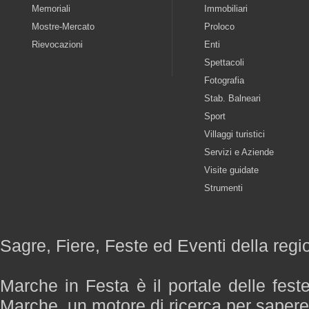
Memoriali
Immobiliari
Mostre-Mercato
Proloco
Rievocazioni
Enti
Spettacoli
Fotografia
Stab. Balneari
Sport
Villaggi turistici
Servizi e Aziende
Visite guidate
Strumenti
Sagre, Fiere, Feste ed Eventi della reg
Marche in Festa è il portale delle fest
Marche, un motore di ricerca per saper