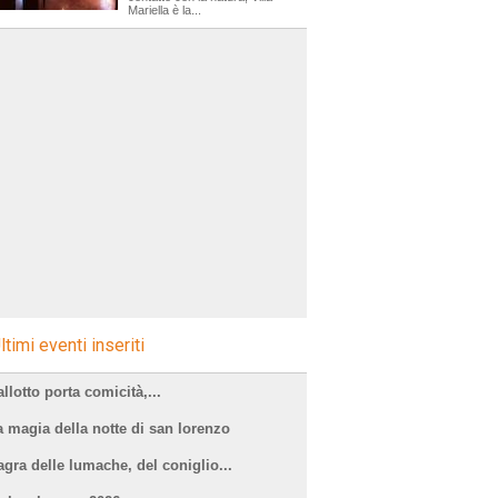
Mariella è la...
ltimi eventi inseriti
llotto porta comicità,...
a magia della notte di san lorenzo
agra delle lumache, del coniglio...