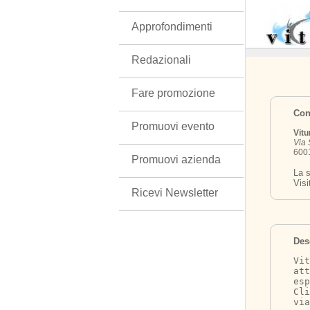
Approfondimenti
Redazionali
Fare promozione
Cont
Promuovi evento
Vitu
Via 
6001
Promuovi azienda
La s
Visi
Ricevi Newsletter
Des
Vi
att
esp
Cli
via