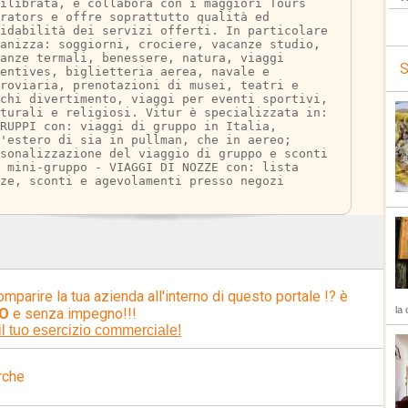
ilibrata, e collabora con i maggiori Tours 
rators e offre soprattutto qualità ed 
idabilità dei servizi offerti. In particolare 
anizza: soggiorni, crociere, vacanze studio, 
anze termali, benessere, natura, viaggi 
S
entives, biglietteria aerea, navale e 
roviaria, prenotazioni di musei, teatri e 
chi divertimento, viaggi per eventi sportivi, 
turali e religiosi. Vitur è specializzata in: 
RUPPI con: viaggi di gruppo in Italia, 
'estero di sia in pullman, che in aereo; 
sonalizzazione del viaggio di gruppo e sconti 
 mini-gruppo - VIAGGI DI NOZZE con: lista 
ze, sconti e agevolamenti presso negozi
omparire la tua azienda all'interno di questo portale !? è
la 
O
e senza impegno!!!
il tuo esercizio commerciale!
rche