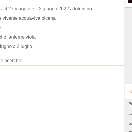
tra il 27 maggio e il 2 giugno 2022 a tolentino
 vivente acquaviva picena
e
elle lanterne viola
iugno a 2 luglio
le ricerche!
U
Pa
L
S