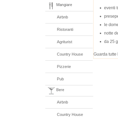
Mangiare
eventi 
presepe
Airbnb
le dom
Ristoranti
notte d
da 25 g
Agriturist
Country House
Guarda tutte 
Pizzerie
Pub
Bere
Airbnb
Country House