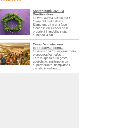
Sostenibilità 2026: la
Direttiva Green...
La vera parola chiave per il
futuro del real estate e'...
Siamo entrati in una fase
storica in cui il concetto di
proprietà immobiliare sta
subendo la più...
Cosa c'e' dietro una
cooperativa: come...
La differenza tra supermercato
e cooperativa: valori,...
Fare la spesa è un gesto
quotidiano: entriamo in un
supermercato, riempiamo il
carrello e andiamo...