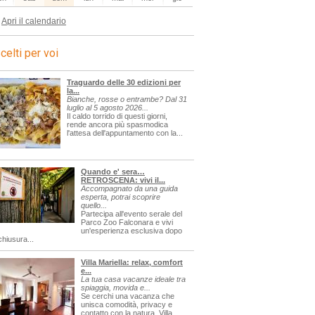
Apri il calendario
celti per voi
Traguardo delle 30 edizioni per
la...
Bianche, rosse o entrambe? Dal 31
luglio al 5 agosto 2026...
Il caldo torrido di questi giorni,
rende ancora più spasmodica
l'attesa dell'appuntamento con la...
Quando e' sera…
RETROSCENA: vivi il...
Accompagnato da una guida
esperta, potrai scoprire
quello...
Partecipa all'evento serale del
Parco Zoo Falconara e vivi
un'esperienza esclusiva dopo
chiusura...
Villa Mariella: relax, comfort
e...
La tua casa vacanze ideale tra
spiaggia, movida e...
Se cerchi una vacanza che
unisca comodità, privacy e
contatto con la natura, Villa