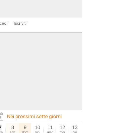
cedi!
Iscriviti!
Nei prossimi sette giorni
7
8
9
10
11
12
13
en
sab
dom
lun
mar
mer
gio