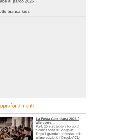
iabe al parco 2026
otte bianca kids
pprofondimenti
La Festa Castellana 2026 è
alle porte:...
Il 24, 25 e 26 luglio il borgo di
Scapezzano di Senigallia...
Dopo il grande successo delle
ultime edizioni, il Circolo ACLI