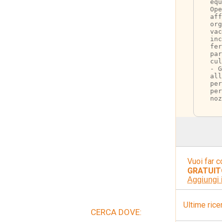
equ
Ope
aff
org
vac
inc
fer
par
cul
- G
all
per
per
noz
Vuoi far c
GRATUIT
Aggiungi 
Ultime rice
CERCA DOVE: