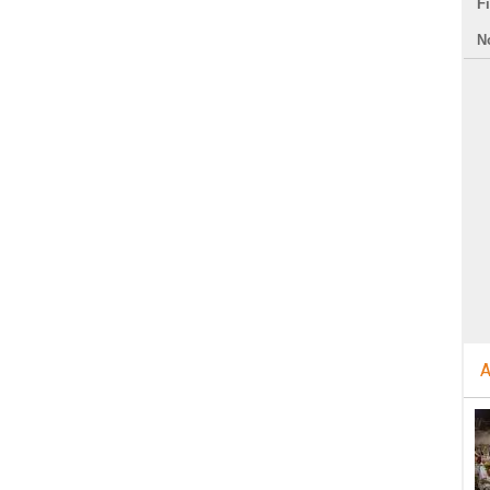
F
N
A