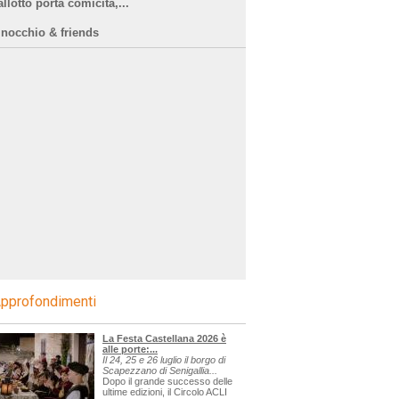
llotto porta comicità,...
inocchio & friends
pprofondimenti
La Festa Castellana 2026 è
alle porte:...
Il 24, 25 e 26 luglio il borgo di
Scapezzano di Senigallia...
Dopo il grande successo delle
ultime edizioni, il Circolo ACLI