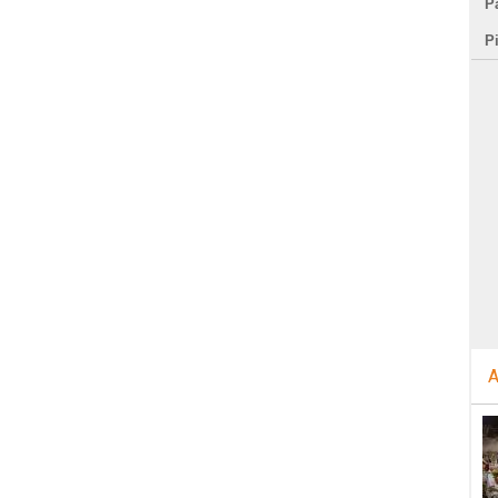
Pa
P
A