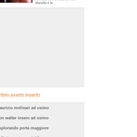
Mariella è la...
ltimi eventi inseriti
aurizio molinari ad osimo
on walter insero ad osimo
splorando porta maggiore