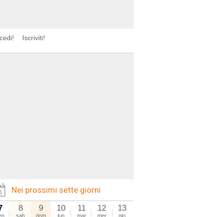
cedi!
Iscriviti!
Nei prossimi sette giorni
7
8
9
10
11
12
13
en
sab
dom
lun
mar
mer
gio