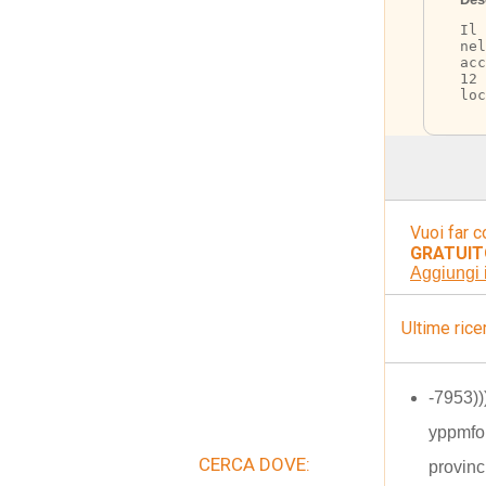
Il 
nel
acc
12
loc
Vuoi far c
GRATUIT
Aggiungi 
Ultime rice
-7953))
yppmfo
CERCA DOVE:
provinc