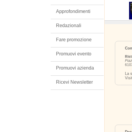
Approfondimenti
Redazionali
Fare promozione
Cont
Promuovi evento
Rist
Piaz
6103
Promuovi azienda
La s
Visi
Ricevi Newsletter
Des