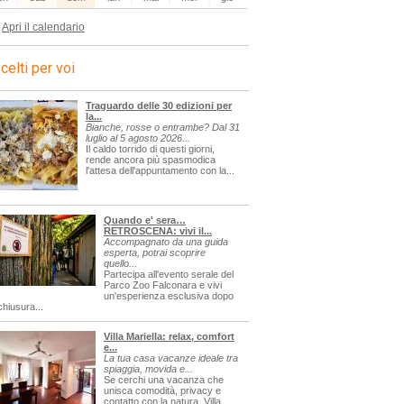
Apri il calendario
celti per voi
Traguardo delle 30 edizioni per
la...
Bianche, rosse o entrambe? Dal 31
luglio al 5 agosto 2026...
Il caldo torrido di questi giorni,
rende ancora più spasmodica
l'attesa dell'appuntamento con la...
Quando e' sera…
RETROSCENA: vivi il...
Accompagnato da una guida
esperta, potrai scoprire
quello...
Partecipa all'evento serale del
Parco Zoo Falconara e vivi
un'esperienza esclusiva dopo
chiusura...
Villa Mariella: relax, comfort
e...
La tua casa vacanze ideale tra
spiaggia, movida e...
Se cerchi una vacanza che
unisca comodità, privacy e
contatto con la natura, Villa