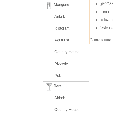
gi%C3%
Mangiare
concert
Airbnb
actuali
feste n
Ristoranti
Agriturist
Guarda tutte 
Country House
Pizzerie
Pub
Bere
Airbnb
Country House