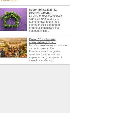
Sostenibilità 2026: la
Direttiva Green...
La vera parola chiave per il
futuro del real estate e'...
Siamo entrati in una fase
storica in cui il concetto di
proprietà immobiliare sta
subendo la più...
Cosa c'e' dietro una
cooperativa: come...
La differenza tra supermercato
e cooperativa: valori,...
Fare la spesa è un gesto
quotidiano: entriamo in un
supermercato, riempiamo il
carrello e andiamo...