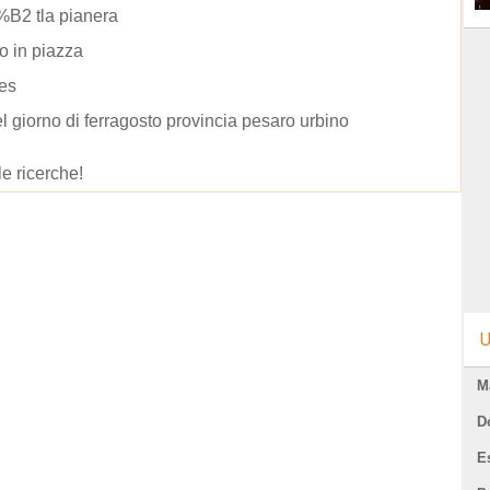
B2 tla pianera
o in piazza
tes
el giorno di ferragosto provincia pesaro urbino
le ricerche!
U
M
D
E