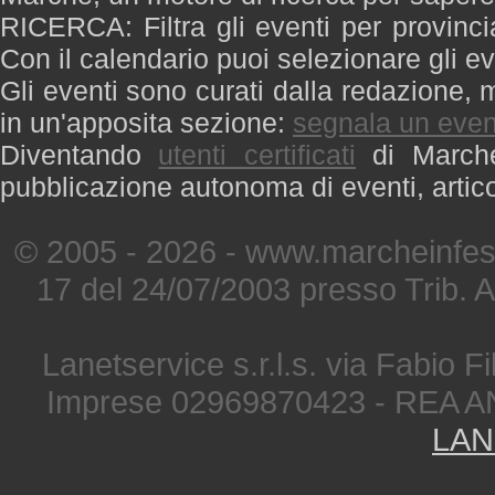
RICERCA: Filtra gli eventi per provinci
Con il calendario puoi selezionare gli ev
Gli eventi sono curati dalla redazione, m
in un'apposita sezione:
segnala un even
Diventando
utenti certificati
di Marche 
pubblicazione autonoma di eventi, artic
© 2005 - 2026 - www.marcheinfest
17 del 24/07/2003 presso Trib. 
Lanetservice s.r.l.s. via Fabio Fi
Imprese 02969870423 - REA A
LAN