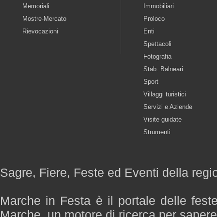
Memoriali
Immobiliari
Mostre-Mercato
Proloco
Rievocazioni
Enti
Spettacoli
Fotografia
Stab. Balneari
Sport
Villaggi turistici
Servizi e Aziende
Visite guidate
Strumenti
Sagre, Fiere, Feste ed Eventi della reg
Marche in Festa è il portale delle fest
Marche, un motore di ricerca per saper