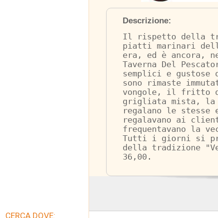
Descrizione:
Il rispetto della t
piatti marinari del
era, ed è ancora, n
Taverna Del Pescato
semplici e gustose 
sono rimaste immuta
vongole, il fritto 
grigliata mista, la
regalano le stesse 
regalavano ai clien
frequentavano la ve
Tutti i giorni si p
della tradizione "V
36,00.
CERCA DOVE: