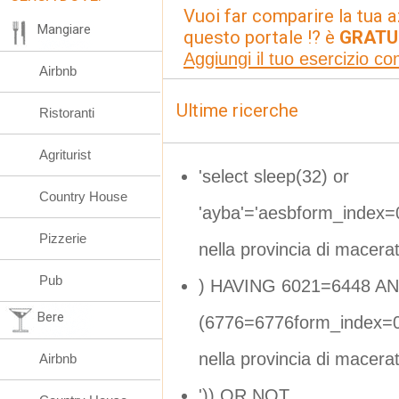
Vuoi far comparire la tua a
Mangiare
questo portale !? è
GRATU
Aggiungi il tuo esercizio c
Airbnb
Ultime ricerche
Ristoranti
Agriturist
'select sleep(32) or
Country House
'ayba'='aesbform_index
Pizzerie
nella provincia di macera
Pub
) HAVING 6021=6448 A
Bere
(6776=6776form_index=0
nella provincia di macera
Airbnb
')) OR NOT