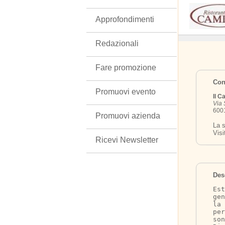
Approfondimenti
Redazionali
Fare promozione
Cont
Promuovi evento
Il C
Via 
6001
Promuovi azienda
La s
Visi
Ricevi Newsletter
Des
Est
gen
la 
per
so