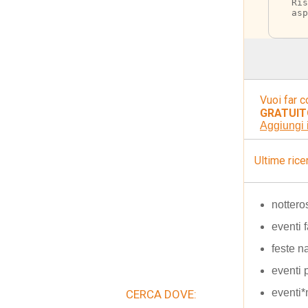
Ris
asp
Vuoi far c
GRATUIT
Aggiungi 
Ultime rice
notter
eventi 
feste n
eventi 
eventi*
CERCA DOVE: