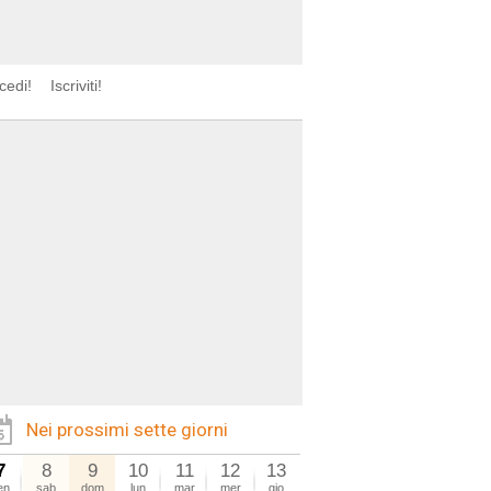
cedi!
Iscriviti!
Nei prossimi sette giorni
7
8
9
10
11
12
13
en
sab
dom
lun
mar
mer
gio