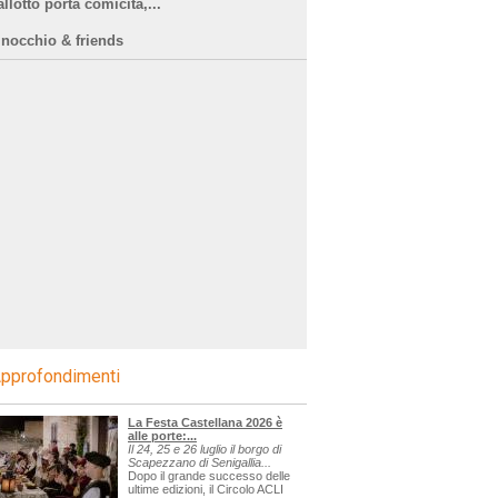
llotto porta comicità,...
inocchio & friends
pprofondimenti
La Festa Castellana 2026 è
alle porte:...
Il 24, 25 e 26 luglio il borgo di
Scapezzano di Senigallia...
Dopo il grande successo delle
ultime edizioni, il Circolo ACLI