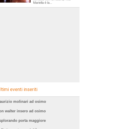
Mariella è la...
ltimi eventi inseriti
aurizio molinari ad osimo
on walter insero ad osimo
splorando porta maggiore