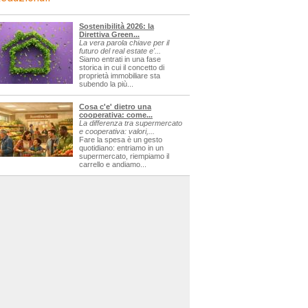
Sostenibilità 2026: la
Direttiva Green...
La vera parola chiave per il
futuro del real estate e'...
Siamo entrati in una fase
storica in cui il concetto di
proprietà immobiliare sta
subendo la più...
Cosa c'e' dietro una
cooperativa: come...
La differenza tra supermercato
e cooperativa: valori,...
Fare la spesa è un gesto
quotidiano: entriamo in un
supermercato, riempiamo il
carrello e andiamo...