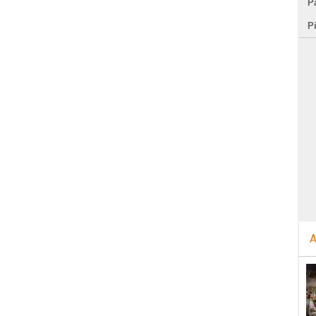
Pa
P
A