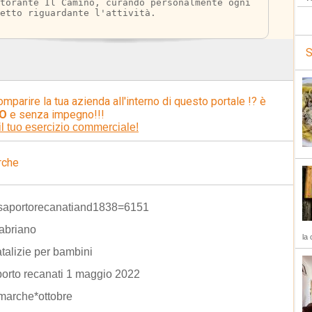
torante Il Camino, curando personalmente ogni 
etto riguardante l'attività.
S
omparire la tua azienda all'interno di questo portale !? è
O
e senza impegno!!!
il tuo esercizio commerciale!
rche
osaportorecanatiand1838=6151
fabriano
la 
atalizie per bambini
porto recanati 1 maggio 2022
marche*ottobre