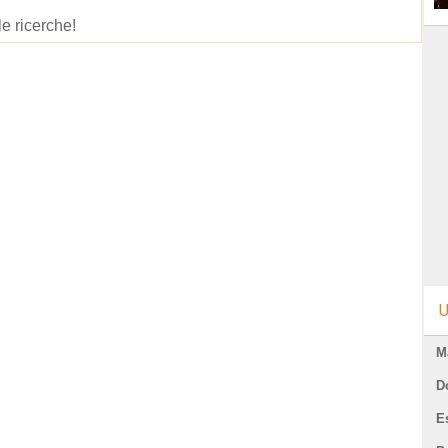
le ricerche!
U
M
D
E