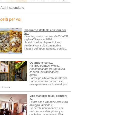
Apri il calendario
celti per voi
Traguardo delle 30 edizioni per
la...
Bianche, rosse o entrambe? Dal 31
luglio al 5 agosto 2026...
Il caldo torrido di questi giorni,
rende ancora più spasmodica
l'attesa dell'appuntamento con la...
Quando e' sera…
RETROSCENA: vivi il...
Accompagnato da una guida
esperta, potrai scoprire
quello...
Partecipa all'evento serale del
Parco Zoo Falconara e vivi
un'esperienza esclusiva dopo
chiusura...
Villa Mariella: relax, comfort
e...
La tua casa vacanze ideale tra
spiaggia, movida e...
Se cerchi una vacanza che
unisca comodità, privacy e
contatto con la natura, Villa