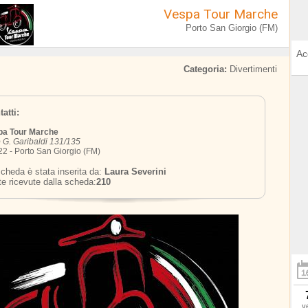
Vespa Tour Marche
Porto San Giorgio (FM)
Ac
Categoria:
Divertimenti
atti:
pa Tour Marche
 G. Garibaldi 131/135
2 - Porto San Giorgio (FM)
cheda è stata inserita da:
Laura Severini
te ricevute dalla scheda:
210
v