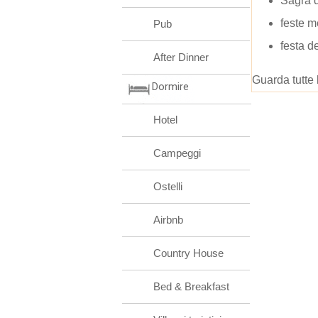
Sagra d
feste m
Pub
festa de
After Dinner
Guarda tutte 
Dormire
Hotel
Campeggi
Ostelli
Airbnb
Country House
Bed & Breakfast