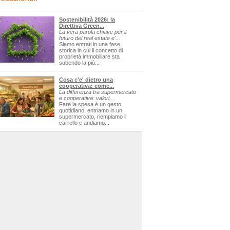
Sostenibilità 2026: la
Direttiva Green...
La vera parola chiave per il
futuro del real estate e'...
Siamo entrati in una fase
storica in cui il concetto di
proprietà immobiliare sta
subendo la più...
Cosa c'e' dietro una
cooperativa: come...
La differenza tra supermercato
e cooperativa: valori,...
Fare la spesa è un gesto
quotidiano: entriamo in un
supermercato, riempiamo il
carrello e andiamo...