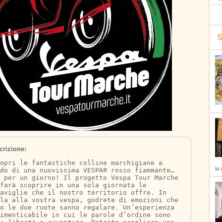
S
crizione:
opri le fantastiche colline marchigiane a 
la 
do di una nuovissima VESPA® rosso fiammante… 
 per un giorno! Il progetto Vespa Tour Marche 
farà scoprire in una sola giornata le 
aviglie che il nostro territorio offre. In 
la alla vostra vespa, godrete di emozioni che 
o le due ruote sanno regalare. Un’esperienza 
dimenticabile in cui le parole d’ordine sono 