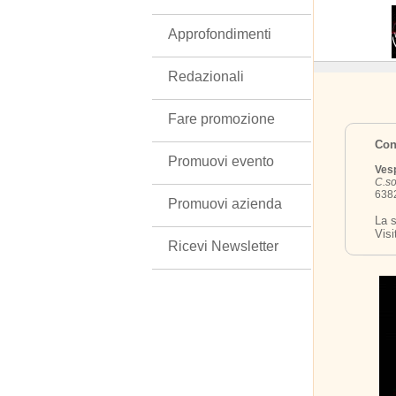
Approfondimenti
Redazionali
Fare promozione
Cont
Promuovi evento
Ves
C.so
6382
Promuovi azienda
La s
Visi
Ricevi Newsletter