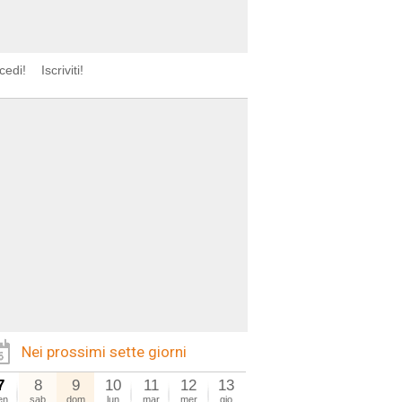
cedi!
Iscriviti!
Nei prossimi sette giorni
7
8
9
10
11
12
13
en
sab
dom
lun
mar
mer
gio