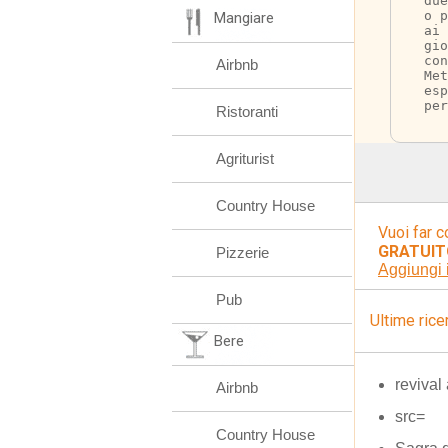
due
o p
Mangiare
ai 
gio
con
Airbnb
Met
esp
per
Ristoranti
Agriturist
Country House
Vuoi far c
GRATUIT
Pizzerie
Aggiungi 
Pub
Ultime rice
Bere
revival
Airbnb
src=
Country House