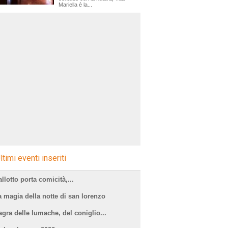
Mariella è la...
ltimi eventi inseriti
llotto porta comicità,...
a magia della notte di san lorenzo
agra delle lumache, del coniglio...