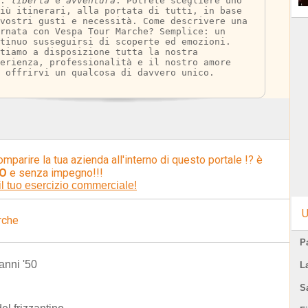
: 
libertà
 e 
avventura
. Potrete scegliere uno 
iù itinerari, alla portata di tutti, in base 
vostri gusti e necessità. Come descrivere una 
rnata con Vespa Tour Marche? Semplice: un 
tinuo susseguirsi di scoperte ed emozioni. 
tiamo a disposizione tutta la nostra 
erienza, professionalità e il nostro amore 
 offrirvi un qualcosa di davvero unico.
omparire la tua azienda all'interno di questo portale !? è
O
e senza impegno!!!
il tuo esercizio commerciale!
U
rche
Pa
 anni '50
L
S