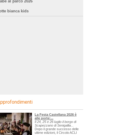
iabe al parco 2026
otte bianca kids
pprofondimenti
La Festa Castellana 2026 è
alle porte:...
Il 24, 25 e 26 luglio il borgo di
Scapezzano di Senigallia...
Dopo il grande successo delle
ultime edizioni, il Circolo ACLI