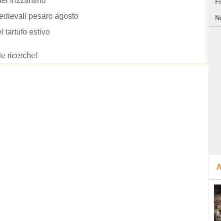
el frizzantino
F
edievali pesaro agosto
N
l tartufo estivo
le ricerche!
A