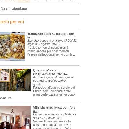
Apri il calendario
celti per voi
Traguardo delle 30 edizioni per
la...
Bianche, rosse o entrambe? Dal 31
luglio al 5 agosto 2026...
Il caldo torrido di questi giorni,
rende ancora più spasmodica
l'attesa dell'appuntamento con la...
Quando e' sera…
RETROSCENA: vivi il...
Accompagnato da una guida
esperta, potrai scoprire
quello...
Partecipa all'evento serale del
Parco Zoo Falconara e vivi
un'esperienza esclusiva dopo
chiusura...
Villa Mariella: relax, comfort
e...
La tua casa vacanze ideale tra
spiaggia, movida e...
Se cerchi una vacanza che
unisca comodità, privacy e
contatto con la natura, Villa