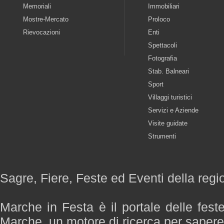
Memoriali
Immobiliari
Mostre-Mercato
Proloco
Rievocazioni
Enti
Spettacoli
Fotografia
Stab. Balneari
Sport
Villaggi turistici
Servizi e Aziende
Visite guidate
Strumenti
Sagre, Fiere, Feste ed Eventi della reg
Marche in Festa è il portale delle fest
Marche, un motore di ricerca per saper