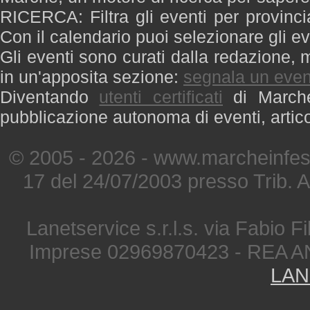
RICERCA: Filtra gli eventi per provinci
Con il calendario puoi selezionare gli ev
Gli eventi sono curati dalla redazione, m
in un'apposita sezione:
segnala un even
Diventando
utenti certificati
di Marche 
pubblicazione autonoma di eventi, artic
© 2005 - 2026 - www.marcheinfest
17 del 24/07/2003 presso Trib. 
Lanetservice s.r.l.s. via Fabio Fi
Imprese 02969870423 - REA A
LAN