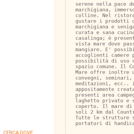
serene nella pace d
marchigiana, immers
colline. Nel ristor
gustare i prodotti 
marchigiana e senig
curata e sana cucin
casalinga; è presen
vista mare dove pas
mangiare. E' possib
accoglienti camere 
possibilità di uso 
spazio comune. Il C
Mare offre inoltre 
convegni, seminari,
meditazioni, ecc.. 
appositamente creat
presenti area campe
laghetto privato e 
coperto. Il mare di
soli 2 km dal Count
Tutte le strutture 
portatori di handic
CERCA DOVE: