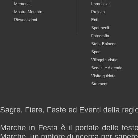
Memoriali
Immobiliari
Mostre-Mercato
Proloco
Rievocazioni
Enti
Spettacoli
Fotografia
Stab. Balneari
Sport
Villaggi turistici
Servizi e Aziende
Visite guidate
Strumenti
Sagre, Fiere, Feste ed Eventi della reg
Marche in Festa è il portale delle fest
Marche, un motore di ricerca per saper