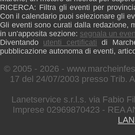
RICERCA: Filtra gli eventi per provinci
Con il calendario puoi selezionare gli ev
Gli eventi sono curati dalla redazione, m
in un'apposita sezione:
segnala un even
Diventando
utenti certificati
di Marche 
pubblicazione autonoma di eventi, artic
© 2005 - 2026 - www.marcheinfest
17 del 24/07/2003 presso Trib. 
Lanetservice s.r.l.s. via Fabio Fi
Imprese 02969870423 - REA A
LAN