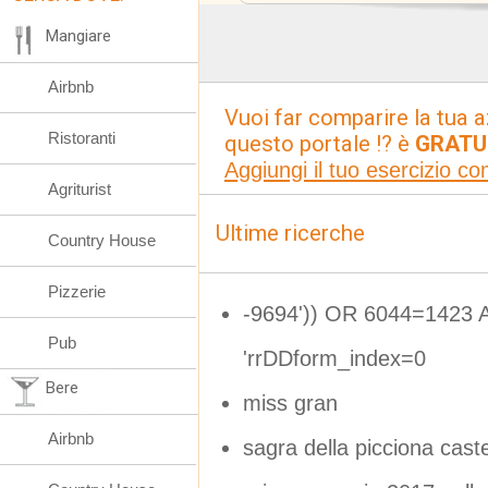
Mangiare
Airbnb
Vuoi far comparire la tua a
Ristoranti
questo portale !? è
GRATU
Aggiungi il tuo esercizio c
Agriturist
Ultime ricerche
Country House
Pizzerie
-9694')) OR 6044=1423 A
Pub
'rrDDform_index=0
Bere
miss gran
Airbnb
sagra della picciona caste