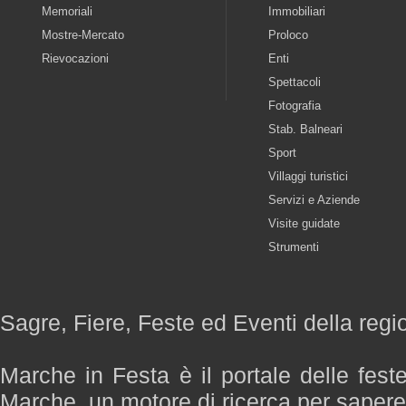
Memoriali
Immobiliari
Mostre-Mercato
Proloco
Rievocazioni
Enti
Spettacoli
Fotografia
Stab. Balneari
Sport
Villaggi turistici
Servizi e Aziende
Visite guidate
Strumenti
Sagre, Fiere, Feste ed Eventi della reg
Marche in Festa è il portale delle fest
Marche, un motore di ricerca per saper