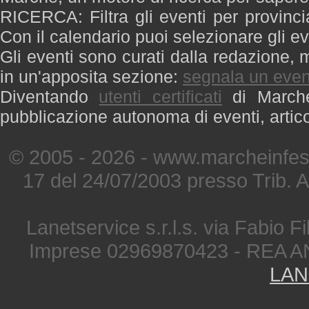
RICERCA: Filtra gli eventi per provinci
Con il calendario puoi selezionare gli ev
Gli eventi sono curati dalla redazione, m
in un'apposita sezione:
segnala un even
Diventando
utenti certificati
di Marche 
pubblicazione autonoma di eventi, artic
© 2005 - 2026 - www.marcheinfest
17 del 24/07/2003 presso Trib. 
Lanetservice s.r.l.s. via Fabio Fi
Imprese 02969870423 - REA A
LAN