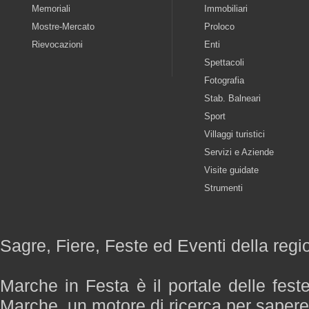
Memoriali
Immobiliari
Mostre-Mercato
Proloco
Rievocazioni
Enti
Spettacoli
Fotografia
Stab. Balneari
Sport
Villaggi turistici
Servizi e Aziende
Visite guidate
Strumenti
Sagre, Fiere, Feste ed Eventi della reg
Marche in Festa è il portale delle fest
Marche, un motore di ricerca per saper