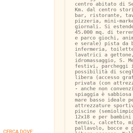
centro abitato di S
Km. dal centro stor
bar, ristorante, ta
pizzeria, mini-mark
giornali. Si estend
45.000 mq. di terre
e parco giochi, ani
e serale) pista da 
infermeria, toilett
lavatrici a gettone
idromassaggio, S. M
festivi, parcheggi 
possibilità di sceg
libera (accesso gra
privata (con attrez
- anche non convenz
spiaggia è sabbiosa
mare basso ideale p
attrezzature sporti
piscine (semiolimpi
12x18 e per bambini
tennis, calcetto, m
pallavolo, bocce e 
CERCA DOVE: