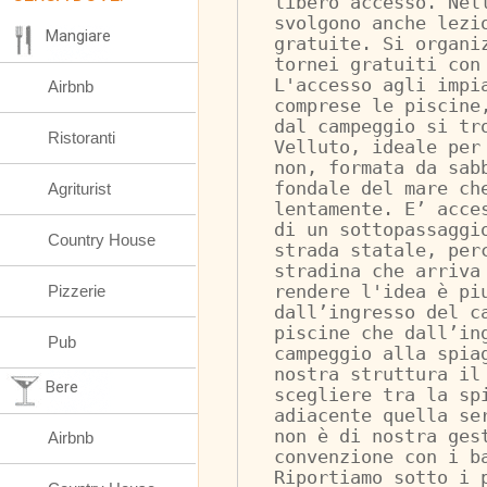
libero accesso. Nel
svolgono anche lezi
Mangiare
gratuite. Si organi
tornei gratuiti con
L'accesso agli impi
Airbnb
comprese le piscine
dal campeggio si tr
Ristoranti
Velluto, ideale per
non, formata da sab
fondale del mare ch
Agriturist
lentamente. E’ acce
di un sottopassaggi
Country House
strada statale, per
stradina che arriva
Pizzerie
rendere l'idea è pi
dall’ingresso del c
piscine che dall’in
Pub
campeggio alla spia
nostra struttura il
Bere
scegliere tra la sp
adiacente quella se
non è di nostra ges
Airbnb
convenzione con i b
Riportiamo sotto i 