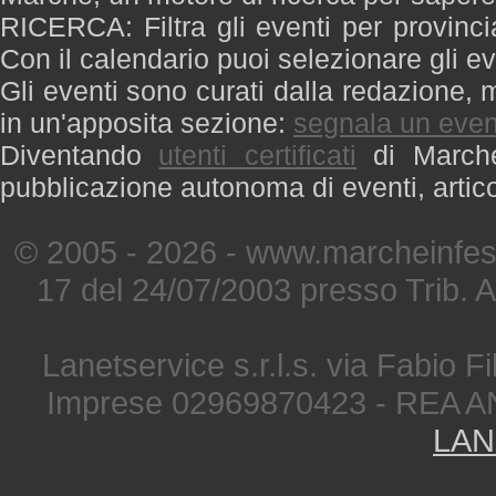
RICERCA: Filtra gli eventi per provinci
Con il calendario puoi selezionare gli ev
Gli eventi sono curati dalla redazione, m
in un'apposita sezione:
segnala un even
Diventando
utenti certificati
di Marche 
pubblicazione autonoma di eventi, artic
© 2005 - 2026 - www.marcheinfest
17 del 24/07/2003 presso Trib. 
Lanetservice s.r.l.s. via Fabio Fi
Imprese 02969870423 - REA A
LAN