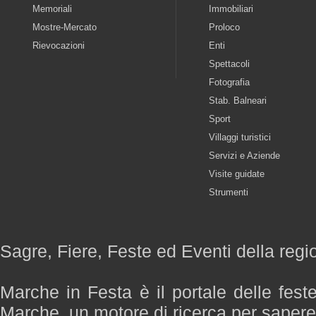
Memoriali
Immobiliari
Mostre-Mercato
Proloco
Rievocazioni
Enti
Spettacoli
Fotografia
Stab. Balneari
Sport
Villaggi turistici
Servizi e Aziende
Visite guidate
Strumenti
Sagre, Fiere, Feste ed Eventi della reg
Marche in Festa è il portale delle fest
Marche, un motore di ricerca per saper