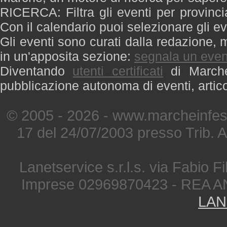
RICERCA: Filtra gli eventi per provinci
Con il calendario puoi selezionare gli ev
Gli eventi sono curati dalla redazione, m
in un'apposita sezione:
segnala un even
Diventando
utenti certificati
di Marche 
pubblicazione autonoma di eventi, artic
© 2005 - 2026 - www.marcheinfest
17 del 24/07/2003 presso Trib. 
Lanetservice s.r.l.s. via Fabio Fi
Imprese 02969870423 - REA A
LAN