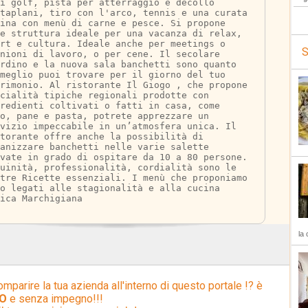
i golf, pista per atterraggio e decollo 
taplani, tiro con l'arco, tennis e una curata 
ina con menù di carne e pesce. Si propone 
e struttura ideale per una vacanza di relax, 
rt e cultura. Ideale anche per meetings o 
S
nioni di lavoro, o per cene. Il secolare 
ardino e la nuova sala banchetti sono quanto 
meglio puoi trovare per il giorno del tuo 
rimonio. Al ristorante Il Giogo , che propone 
cialità tipiche regionali prodotte con 
redienti coltivati o fatti in casa, come 
o, pane e pasta, potrete apprezzare un 
rvizio impeccabile in un’atmosfera unica. Il 
torante offre anche la possibilità di 
anizzare banchetti nelle varie salette 
vate in grado di ospitare da 10 a 80 persone. 
nuinità, professionalità, cordialità sono le 
tre Ricette essenziali. I menù che proponiamo 
o legati alle stagionalità e alla cucina 
ica Marchigiana
la 
omparire la tua azienda all'interno di questo portale !? è
O
e senza impegno!!!