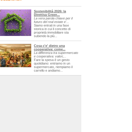
Sostenibilità 2026: la
Direttiva Green...
La vera parola chiave per il
futuro del real estate e'...
Siamo entrati in una fase
storica in cui il concetto di
proprietà immobiliare sta
subendo la più...
Cosa c'e' dietro una
cooperativa: come...
La differenza tra supermercato
e cooperativa: valori,...
Fare la spesa è un gesto
quotidiano: entriamo in un
supermercato, riempiamo il
carrello e andiamo...