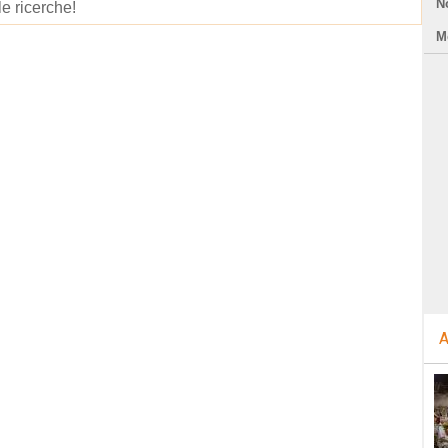
N
le ricerche!
Mo
A