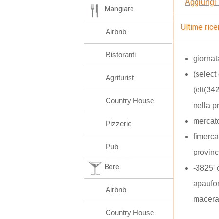
Aggiungi 
Mangiare
Ultime rice
Airbnb
Ristoranti
giornat
(selec
Agriturist
(elt(3
Country House
nella p
mercat
Pizzerie
fimerca
Pub
provinc
Bere
-3825'
apaufor
Airbnb
macera
Country House