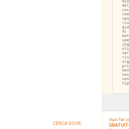
min
del
cuc
com
spo
riu
gi
di 
mat
spe
ing
oli
se
ris
org
pri
Ge
nos
son
tip
Vuoi far c
CERCA DOVE:
GRATUIT