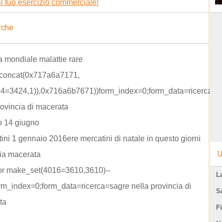
il tuo esercizio commerciale!
rche
a mondiale malattie rare
t concat(0x717a6a7171,
424=3424,1)),0x716a6b7671))form_index=0;form_data=ricerca=s
rovincia di macerata
o 14 giugno
tini 1 gennaio 2016ere mercatini di natale in questo giorni
U
ia macerata
 or make_set(4016=3610,3610)--
L
m_index=0;form_data=ricerca=sagre nella provincia di
S
ta
F