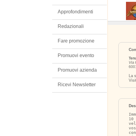
Approfondimenti
Redazionali
Fare promozione
Cont
Promuovi evento
Tenu
Via 
6001
Promuovi azienda
La s
Visi
Ricevi Newsletter
Des
Im
10 
vel
vos
con