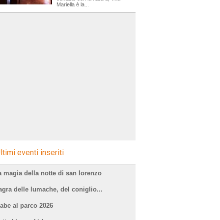
Mariella è la...
agre
ltimi eventi inseriti
a magia della notte di san lorenzo
agra delle lumache, del coniglio...
iabe al parco 2026