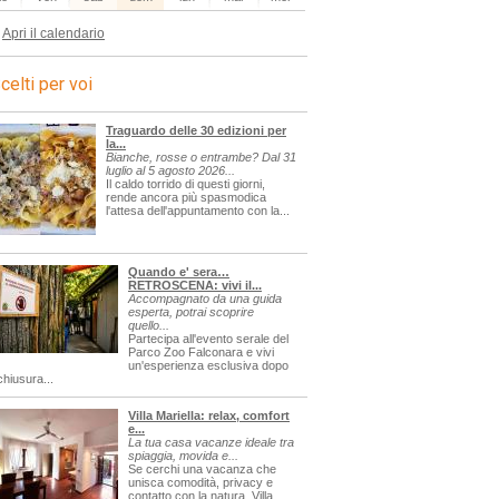
Apri il calendario
celti per voi
Traguardo delle 30 edizioni per
la...
Bianche, rosse o entrambe? Dal 31
luglio al 5 agosto 2026...
Il caldo torrido di questi giorni,
rende ancora più spasmodica
l'attesa dell'appuntamento con la...
Quando e' sera…
RETROSCENA: vivi il...
Accompagnato da una guida
esperta, potrai scoprire
quello...
Partecipa all'evento serale del
Parco Zoo Falconara e vivi
un'esperienza esclusiva dopo
chiusura...
Villa Mariella: relax, comfort
e...
La tua casa vacanze ideale tra
spiaggia, movida e...
Se cerchi una vacanza che
unisca comodità, privacy e
contatto con la natura, Villa