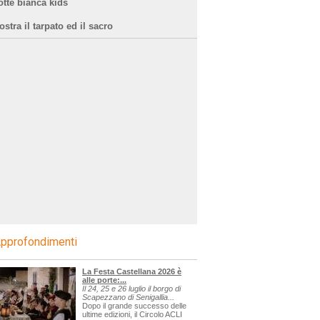
otte bianca kids
stra il tarpato ed il sacro
pprofondimenti
La Festa Castellana 2026 è
alle porte:...
Il 24, 25 e 26 luglio il borgo di
Scapezzano di Senigallia...
Dopo il grande successo delle
ultime edizioni, il Circolo ACLI