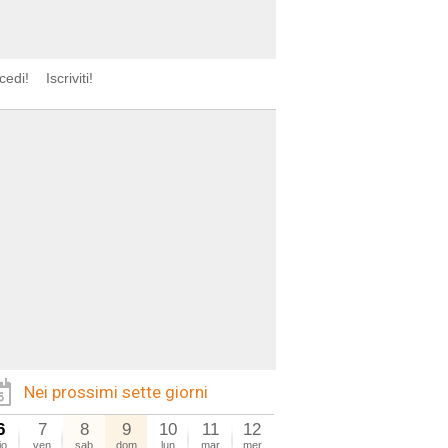
cedi!
Iscriviti!
Nei prossimi sette giorni
6
7
8
9
10
11
12
io
ven
sab
dom
lun
mar
mer