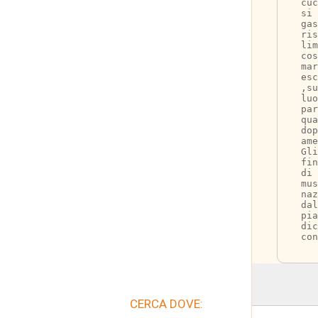
cuc
si 
gas
ris
lim
cos
mar
esc
,su
luo
pa
qua
dop
ame
Gli
fin
di
mus
naz
dal
pia
dic
con
CERCA DOVE: