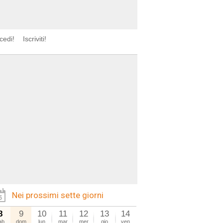
cedi!
Iscriviti!
Nei prossimi sette giorni
8
9
10
11
12
13
14
ab
dom
lun
mar
mer
gio
ven