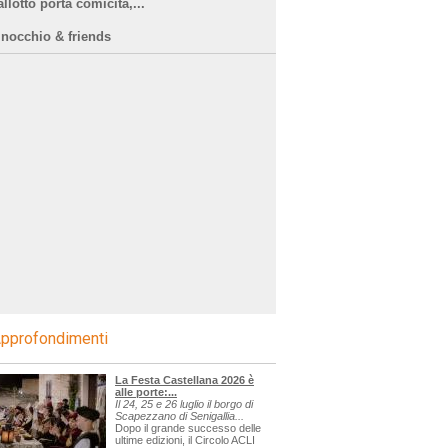
llotto porta comicità,...
inocchio & friends
pprofondimenti
La Festa Castellana 2026 è
alle porte:...
Il 24, 25 e 26 luglio il borgo di
Scapezzano di Senigallia...
Dopo il grande successo delle
ultime edizioni, il Circolo ACLI