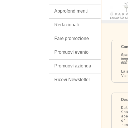
Approfondimenti
Redazionali
Fare promozione
Cont
Promuovi evento
Spa
lun
6001
Promuovi azienda
La s
Visi
Ricevi Newsletter
Des
Dal
Spa
ap
d' 
re