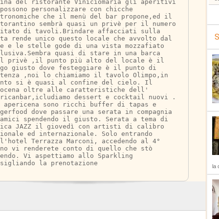
ina del ristorante Viniciomaria gli aperitivi 
possono personalizzare con chicche 
tronomiche che il menù del bar propone,ed il 
torantino sembrà quasi un privè per il numero 
itato di tavoli.Brindare affacciati sulla 
S
ta rende unico questo locale che avvolto dal 
e e le stelle gode di una vista mozzafiato 
lusiva.Sembra quasi di stare in una barca 
l privè ,il punto più alto del locale è il 
go giusto dove festeggiare è il punto di 
rtenza ,noi lo chiamiamo il tavolo Olimpo,in 
nto si è quasi al confine del cielo. Il 
ocena oltre alle caratteristiche dell' 
ricanbar,icludiamo dessert e cocktail nuovi . 
 apericena sono ricchi buffer di tapas e 
gerfood dove passare una serata in compagnia 
 amici spendendo il giusto. Serata a tema di 
ica JAZZ il giovedì con artisti di calibro 
ionale ed internazionale. Solo entrando 
l'hotel Terrazza Marconi, accedendo al 4° 
no vi renderete conto di quello che stò 
endo. Vi aspettiamo allo Sparkling 
sigliando la prenotazione
la 