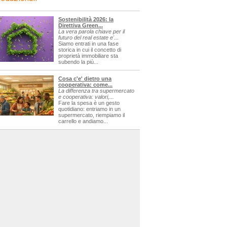
Sostenibilità 2026: la
Direttiva Green...
La vera parola chiave per il
futuro del real estate e'...
Siamo entrati in una fase
storica in cui il concetto di
proprietà immobiliare sta
subendo la più...
Cosa c'e' dietro una
cooperativa: come...
La differenza tra supermercato
e cooperativa: valori,...
Fare la spesa è un gesto
quotidiano: entriamo in un
supermercato, riempiamo il
carrello e andiamo...