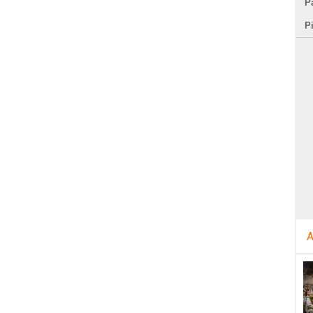
Pa
P
A