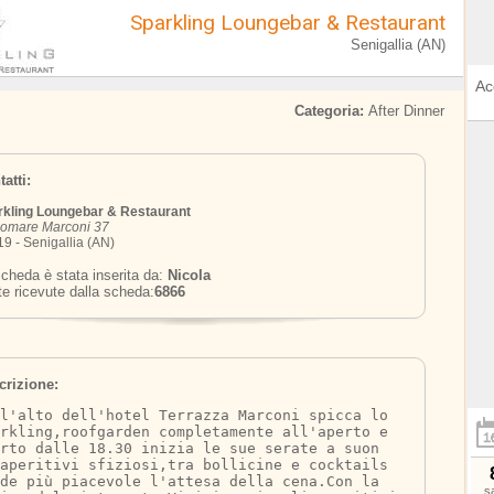
Sparkling Loungebar & Restaurant
Senigallia (AN)
Ac
Categoria:
After Dinner
atti:
rkling Loungebar & Restaurant
gomare Marconi 37
9 - Senigallia (AN)
cheda è stata inserita da:
Nicola
te ricevute dalla scheda:
6866
crizione:
l'alto dell'hotel Terrazza Marconi spicca lo 
rkling,roofgarden completamente all'aperto e 
erto dalle 18.30 inizia le sue serate a suon 
aperitivi sfiziosi,tra bollicine e cocktails 
nde più piacevole l'attesa della cena.Con la 
s