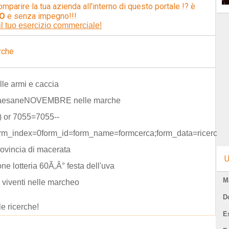
omparire la tua azienda all'interno di questo portale !? è
O
e senza impegno!!!
il tuo esercizio commerciale!
rche
elle armi e caccia
paesaneNOVEMBRE nelle marche
) or 7055=7055--
rm_index=0form_id=form_name=formcerca;form_data=ricerca=
rovincia di macerata
U
one lotteria 60Ã‚Â° festa dell'uva
M
 viventi nelle marcheo
D
le ricerche!
E