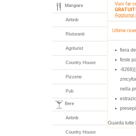
Vuoi far c
Mangiare
GRATUIT
Aggiungi 
Airbnb
Ultime rice
Ristoranti
Agriturist
fiera d
feste 
Country House
-8268))
Pizzerie
zmcyfo
nella p
Pub
estrazi
Bere
presepi
Airbnb
Guarda tutte 
Country House