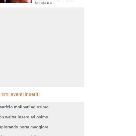
Mariella è la...
sagre
ltimi eventi inseriti
aurizio molinari ad osimo
on walter insero ad osimo
splorando porta maggiore