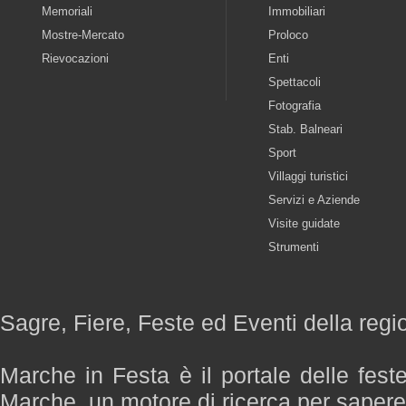
Memoriali
Immobiliari
Mostre-Mercato
Proloco
Rievocazioni
Enti
Spettacoli
Fotografia
Stab. Balneari
Sport
Villaggi turistici
Servizi e Aziende
Visite guidate
Strumenti
Sagre, Fiere, Feste ed Eventi della reg
Marche in Festa è il portale delle fest
Marche, un motore di ricerca per saper