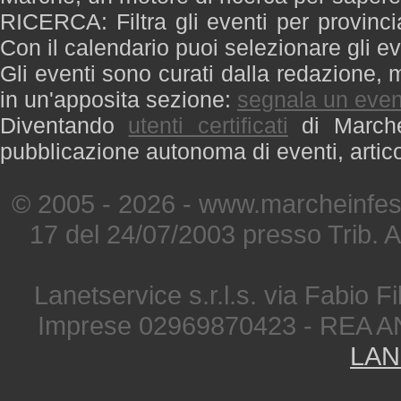
RICERCA: Filtra gli eventi per provinci
Con il calendario puoi selezionare gli ev
Gli eventi sono curati dalla redazione, m
in un'apposita sezione:
segnala un even
Diventando
utenti certificati
di Marche 
pubblicazione autonoma di eventi, artic
© 2005 - 2026 - www.marcheinfest
17 del 24/07/2003 presso Trib. 
Lanetservice s.r.l.s. via Fabio Fi
Imprese 02969870423 - REA A
LAN