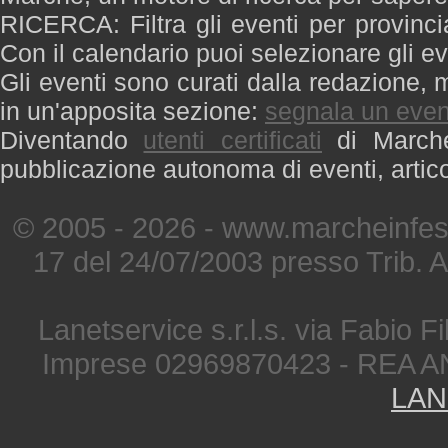
RICERCA: Filtra gli eventi per provinci
Con il calendario puoi selezionare gli ev
Gli eventi sono curati dalla redazione, m
in un'apposita sezione:
segnala un even
Diventando
utenti certificati
di Marche 
pubblicazione autonoma di eventi, artic
© 2005 - 2026 - www.marcheinfest
17 del 24/07/2003 presso Trib. 
Lanetservice s.r.l.s. via Fabio Fi
Imprese 02969870423 - REA A
LAN