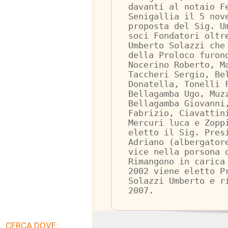
davanti al notaio F
Senigallia il 5 nov
proposta del Sig. U
soci Fondatori oltr
Umberto Solazzi che
della Proloco furon
Nocerino Roberto, M
Taccheri Sergio, Be
Donatella, Tonelli 
Bellagamba Ugo, Muz
Bellagamba Giovanni
Fabrizio, Ciavattin
Mercuri luca e Zopp
eletto il Sig. Pres
Adriano (albergator
vice nella porsona 
Rimangono in carica
2002 viene eletto P
Solazzi Umberto e r
2007.
CERCA DOVE: