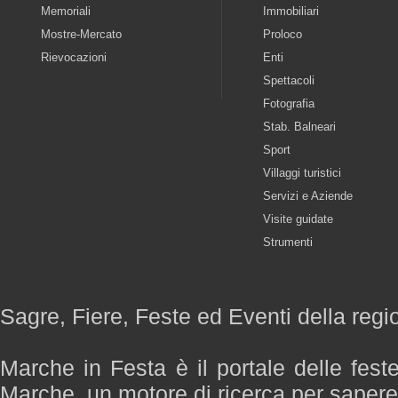
Memoriali
Immobiliari
Mostre-Mercato
Proloco
Rievocazioni
Enti
Spettacoli
Fotografia
Stab. Balneari
Sport
Villaggi turistici
Servizi e Aziende
Visite guidate
Strumenti
Sagre, Fiere, Feste ed Eventi della reg
Marche in Festa è il portale delle fest
Marche, un motore di ricerca per saper