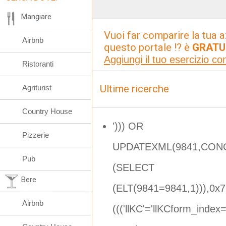
Mangiare
Vuoi far comparire la tua a
Airbnb
questo portale !? è
GRATU
Aggiungi il tuo esercizio c
Ristoranti
Ultime ricerche
Agriturist
Country House
'))) OR
Pizzerie
UPDATEXML(9841,CONCA
Pub
(SELECT
Bere
(ELT(9841=9841,1))),0x
Airbnb
((('llKC'='llKCform_ind