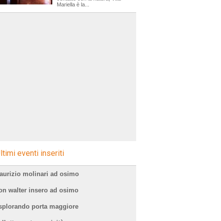
Mariella è la...
ltimi eventi inseriti
aurizio molinari ad osimo
on walter insero ad osimo
splorando porta maggiore