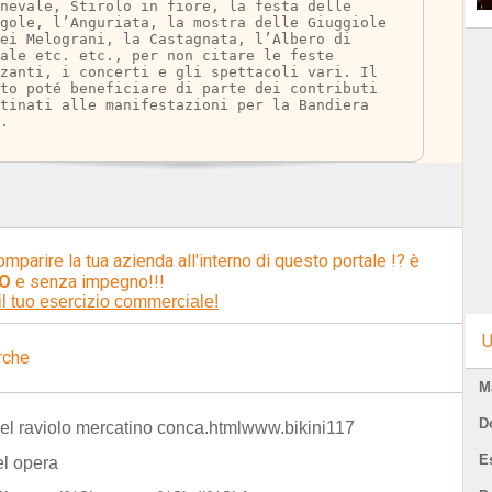
nevale, Stirolo in fiore, la festa delle 
gole, l’Anguriata, la mostra delle Giuggiole 
ei Melograni, la Castagnata, l’Albero di 
ale etc. etc., per non citare le feste 
nzanti, i concerti e gli spettacoli vari. Il 
tto poté beneficiare di parte dei contributi 
tinati alle manifestazioni per la Bandiera 
.
omparire la tua azienda all'interno di questo portale !? è
O
e senza impegno!!!
il tuo esercizio commerciale!
U
rche
M
D
el raviolo mercatino conca.htmlwww.bikini117
E
el opera