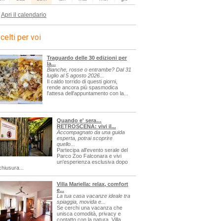
Apri il calendario
celti per voi
Traguardo delle 30 edizioni per
la...
Bianche, rosse o entrambe? Dal 31
luglio al 5 agosto 2026...
Il caldo torrido di questi giorni,
rende ancora più spasmodica
l'attesa dell'appuntamento con la...
Quando e' sera…
RETROSCENA: vivi il...
Accompagnato da una guida
esperta, potrai scoprire
quello...
Partecipa all'evento serale del
Parco Zoo Falconara e vivi
un'esperienza esclusiva dopo
chiusura...
Villa Mariella: relax, comfort
e...
La tua casa vacanze ideale tra
spiaggia, movida e...
Se cerchi una vacanza che
unisca comodità, privacy e
contatto con la natura, Villa