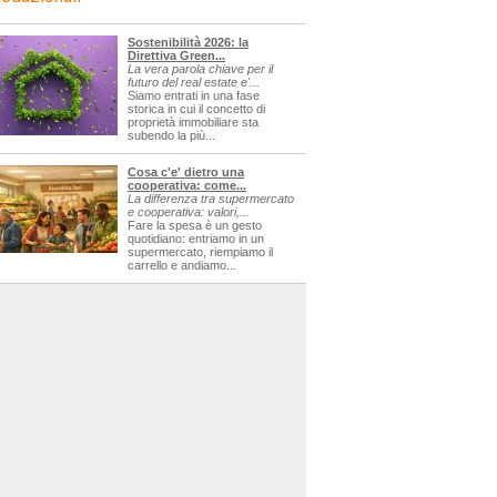
Sostenibilità 2026: la
Direttiva Green...
La vera parola chiave per il
futuro del real estate e'...
Siamo entrati in una fase
storica in cui il concetto di
proprietà immobiliare sta
subendo la più...
Cosa c'e' dietro una
cooperativa: come...
La differenza tra supermercato
e cooperativa: valori,...
Fare la spesa è un gesto
quotidiano: entriamo in un
supermercato, riempiamo il
carrello e andiamo...