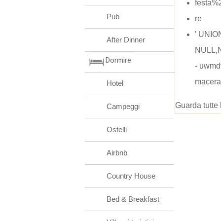
festa%
Pub
re
' UNIO
After Dinner
NULL,N
Dormire
- uwmdf
macera
Hotel
Guarda tutte 
Campeggi
Ostelli
Airbnb
Country House
Bed & Breakfast