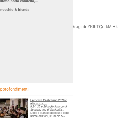
llotto porta comicità,...
inocchio & friends
AT('qzjqq','kYWxJgFRBYkWSyGOcagcdnZKIhTQqrkMtHkXdIm
pprofondimenti
La Festa Castellana 2026 è
alle porte:...
Il 24, 25 e 26 luglio il borgo di
Scapezzano di Senigallia...
Dopo il grande successo delle
ultime edizioni, il Circolo ACLI