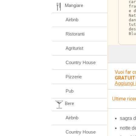
car
Mangiare
fra
e d
Nat
Airbnb
da
tu
des
Ristoranti
Blu
Agriturist
Country House
Vuoi far c
Pizzerie
GRATUIT
Aggiungi 
Pub
Ultime rice
Bere
Airbnb
sagra d
notte d
Country House