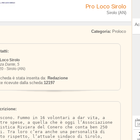
Pro Loco Sirolo
Sirolo (AN)
Ac
Categoria:
Proloco
atti:
Loco Sirolo
za Dante, 5
0 - Sirolo (AN)
cheda è stata inserita da:
Redazione
te ricevute dalla scheda:
12197
crizione:
scono. Fummo in 16 volontari a dar vita, a 
tre spese, a quella che è oggi l’Associazione 
ristica Riviera del Conero che conta ben 250 
i. Tra loro c’era anche una personalità di 
to rispetto, l’attuale sindaco di Sirolo, 
v