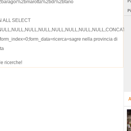
Pa
2baragoi%2bmarotta%2bdi%2bfano
P
N ALL SELECT
ULL,NULL,NULL,NULL,NULL,NULL,NULL,NULL,CONCAT(CONC
orm_index=0;form_data=ricerca=sagre nella provincia di
ta
le ricerche!
A