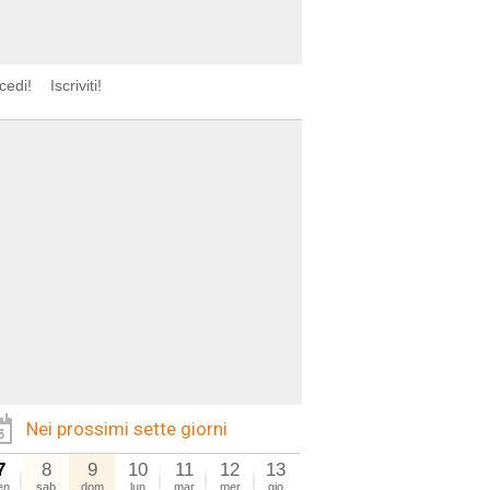
cedi!
Iscriviti!
Nei prossimi sette giorni
7
8
9
10
11
12
13
en
sab
dom
lun
mar
mer
gio