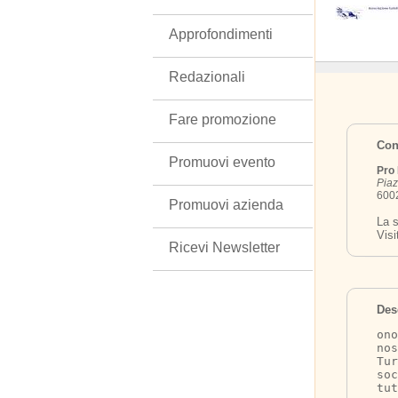
Approfondimenti
Redazionali
Fare promozione
Cont
Promuovi evento
Pro 
Piaz
6002
Promuovi azienda
La s
Visi
Ricevi Newsletter
Des
ono
nos
Tu
soc
tut