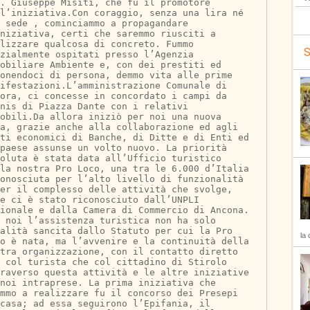
. Giuseppe Misiti, che fu il promotore 
l’iniziativa.Con coraggio, senza una lira né 
 sede , cominciammo a propagandare 
niziativa, certi che saremmo riusciti a 
lizzare qualcosa di concreto. Fummo 
S
zialmente ospitati presso l’Agenzia 
obiliare Ambiente e, con dei prestiti ed 
onendoci di persona, demmo vita alle prime 
ifestazioni.L’amministrazione Comunale di 
ora, ci concesse in concordato i campi da 
nis di Piazza Dante con i relativi 
obili.Da allora iniziò per noi una nuova 
ta, grazie anche alla collaborazione ed agli 
ti economici di Banche, di Ditte e di Enti ed 
paese assunse un volto nuovo. La priorità 
oluta è stata data all’Ufficio turistico 
la nostra Pro Loco, una tra le 6.000 d’Italia 
onosciuta per l’alto livello di funzionalità 
er il complesso delle attività che svolge, 
e ci è stato riconosciuto dall’UNPLI 
ionale e dalla Camera di Commercio di Ancona. 
 noi l’assistenza turistica non ha solo 
alità sancita dallo Statuto per cui la Pro 
la 
o è nata, ma l’avvenire e la continuità della 
stra organizzazione, con il contatto diretto 
 col turista che col cittadino di Stirolo 
raverso questa attività e le altre iniziative 
noi intraprese. La prima iniziativa che 
emmo a realizzare fu il concorso dei Presepi 
casa; ad essa seguirono l’Epifania, il 