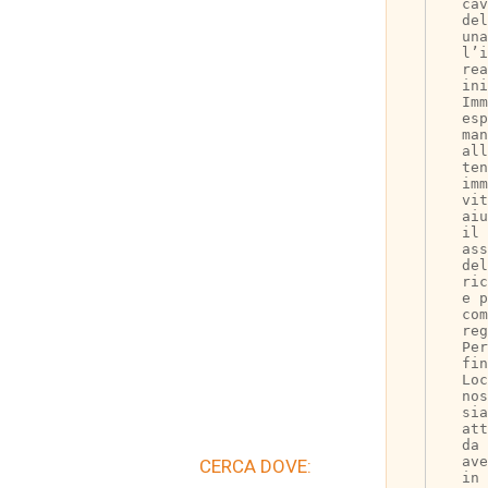
cav
del
una
l’i
rea
ini
Imm
esp
man
all
ten
imm
vi
aiu
il 
ass
del
ric
e p
com
reg
Per
fin
Loc
no
sia
att
da 
av
CERCA DOVE:
in 