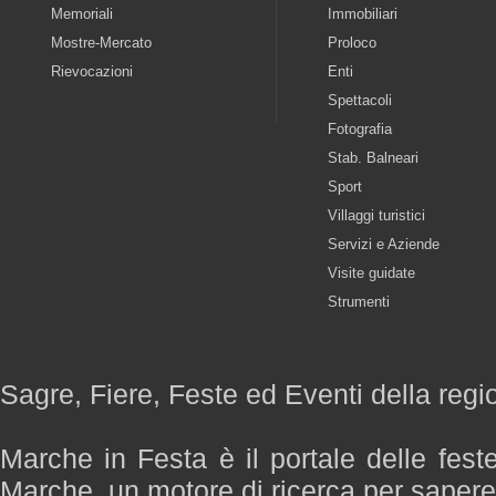
Memoriali
Immobiliari
Mostre-Mercato
Proloco
Rievocazioni
Enti
Spettacoli
Fotografia
Stab. Balneari
Sport
Villaggi turistici
Servizi e Aziende
Visite guidate
Strumenti
Sagre, Fiere, Feste ed Eventi della reg
Marche in Festa è il portale delle fest
Marche, un motore di ricerca per saper