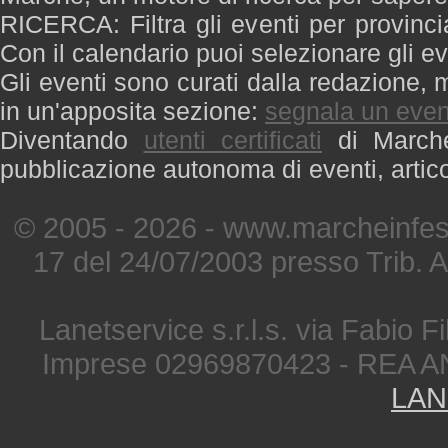
RICERCA: Filtra gli eventi per provinci
Con il calendario puoi selezionare gli ev
Gli eventi sono curati dalla redazione, m
in un'apposita sezione:
segnala un even
Diventando
utenti certificati
di Marche 
pubblicazione autonoma di eventi, artic
© 2005 - 2026 - www.marcheinfest
17 del 24/07/2003 presso Trib. 
Lanetservice s.r.l.s. via Fabio Fi
Imprese 02969870423 - REA A
LAN