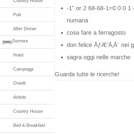
Country House
-1" or 2 68-68-1=0 0 0 1 -
Pub
numana
After Dinner
cosa fare a ferragosto
Dormire
don felice ÃƒÆ’Ã‚Â¨ nei g
Hotel
sagra oggi nelle marche
Campeggi
Guarda tutte le ricerche!
Ostelli
Airbnb
Country House
Bed & Breakfast