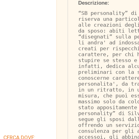
Descrizione:
“SB personality” di
riserva una partico
alle creazioni degl
da sposo: abiti let
“disegnati” sulla p
li andra' ad indoss
creati per rispecch
carattere, per chi 
stupire se stesso e
infatti, dedica alc
preliminari con la 
conoscerne caratter
personalita', da tr
in un ritratto, in 
misura, che puoì es
massimo solo da col
stato appositamente
personality” di Sil
segue gli sposi dal
offrendo un servizi
consulenza per gli 
accessoi, gli abbin
CERCA DOVE: