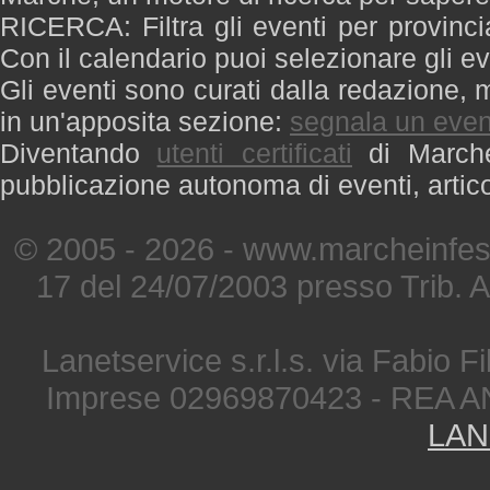
RICERCA: Filtra gli eventi per provinci
Con il calendario puoi selezionare gli ev
Gli eventi sono curati dalla redazione, m
in un'apposita sezione:
segnala un even
Diventando
utenti certificati
di Marche 
pubblicazione autonoma di eventi, artic
© 2005 - 2026 - www.marcheinfest
17 del 24/07/2003 presso Trib. 
Lanetservice s.r.l.s. via Fabio Fi
Imprese 02969870423 - REA A
LAN