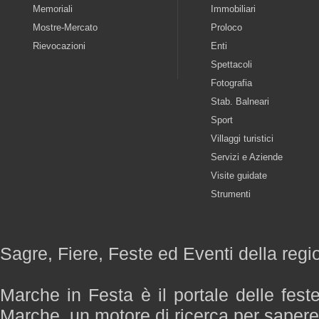
Memoriali
Immobiliari
Mostre-Mercato
Proloco
Rievocazioni
Enti
Spettacoli
Fotografia
Stab. Balneari
Sport
Villaggi turistici
Servizi e Aziende
Visite guidate
Strumenti
Sagre, Fiere, Feste ed Eventi della reg
Marche in Festa è il portale delle fest
Marche, un motore di ricerca per saper