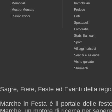
Memoriali
Immobiliari
Mostre-Mercato
Proloco
Rievocazioni
Enti
Spettacoli
Fotografia
Stab. Balneari
Sport
Villaggi turistici
Servizi e Aziende
Visite guidate
Strumenti
Sagre, Fiere, Feste ed Eventi della reg
Marche in Festa è il portale delle fest
Marche, un motore di ricerca per saper