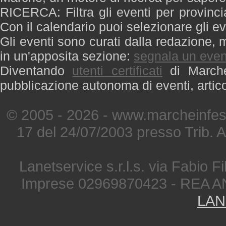
RICERCA: Filtra gli eventi per provinci
Con il calendario puoi selezionare gli ev
Gli eventi sono curati dalla redazione, m
in un'apposita sezione:
segnala un even
Diventando
utenti certificati
di Marche 
pubblicazione autonoma di eventi, artic
© 2005 - 2026 - www.marcheinfest
17 del 24/07/2003 presso Trib. 
Lanetservice s.r.l.s. via Fabio Fi
Imprese 02969870423 - REA A
LAN